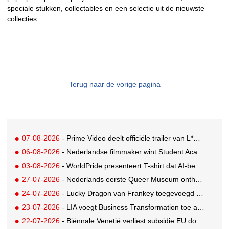
speciale stukken, collectables en een selectie uit de nieuwste
collecties.
Terug naar de vorige pagina
07-08-2026
- Prime Video deelt officiële trailer van L*VE KLEINE
06-08-2026
- Nederlandse filmmaker wint Student Academy Award
03-08-2026
- WorldPride presenteert T-shirt dat AI-bewakingscamera's misleidt
27-07-2026
- Nederlands eerste Queer Museum onthult nieuwe visuele identiteit
24-07-2026
- Lucky Dragon van Frankey toegevoegd aan vaste opstelling STRAAT Museum
23-07-2026
- LIA voegt Business Transformation toe als prijzencategorie
22-07-2026
- Biënnale Venetië verliest subsidie EU door deelname Rusland