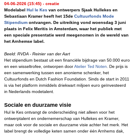
04-06-2026 (15:45) - creatie
Modelabel
Hul le Kes
van ontwerpers Sjaak Hullekes en
Sebastiaan Kramer heeft het 15de
Cultuurfonds Mode
Stipendium
ontvangen. De uitreiking vond woensdag 3 juni
plaats in Felix Meritis in Amsterdam, waar het publiek met
een speciale presentatie werd meegenomen in de wereld van
het Arnhemse label.
Beeld: RVDA - Reinier van der Aart
Het stipendium bestaat uit een financiële bijdrage van 50.000 euro
en een wisseltrofee, ontworpen door
Atelier Ted Noten
. De prijs is
een samenwerking tussen een anonieme schenker, het
Cultuurfonds en Dutch Fashion Foundation. Sinds de start in 2011
is via het platform inmiddels driekwart miljoen euro geïnvesteerd
in Nederlands modetalent.
Sociale en duurzame visie
Hul le Kes ontvangt de onderscheiding niet alleen voor het
ontwerptalent en ondernemerschap van Hullekes en Kramer,
maar ook voor de sociale en duurzame visie achter het merk. Het
label brengt de volledige keten samen onder één Arnhems dak,