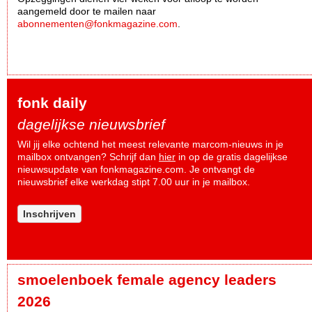
aangemeld door te mailen naar
abonnementen@fonkmagazine.com
.
fonk daily
dagelijkse nieuwsbrief
Wil jij elke ochtend het meest relevante marcom-nieuws in je
mailbox ontvangen? Schrijf dan
hier
in op de gratis dagelijkse
nieuwsupdate van fonkmagazine.com. Je ontvangt de
nieuwsbrief elke werkdag stipt 7.00 uur in je mailbox.
Inschrijven
smoelenboek female agency leaders
2026