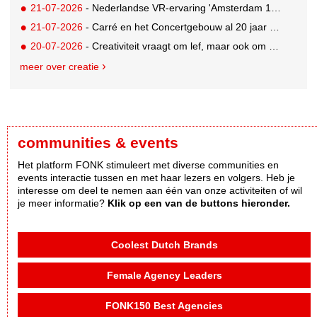
21-07-2026
- Nederlandse VR-ervaring 'Amsterdam 1652' geselecteerd voor filmfestival Venetië
21-07-2026
- Carré en het Concertgebouw al 20 jaar absolute favorieten van cultuurpubliek
20-07-2026
- Creativiteit vraagt om lef, maar ook om een plan voor als het misgaat
meer over creatie
communities & events
Het platform FONK stimuleert met diverse communities en
events interactie tussen en met haar lezers en volgers. Heb je
interesse om deel te nemen aan één van onze activiteiten of wil
je meer informatie?
Klik op een van de buttons hieronder.
Coolest Dutch Brands
Female Agency Leaders
FONK150 Best Agencies