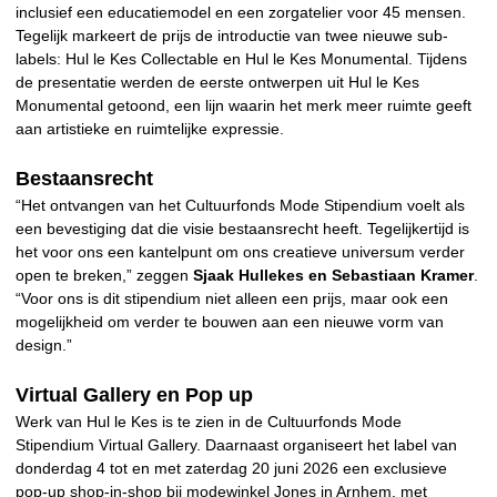
inclusief een educatiemodel en een zorgatelier voor 45 mensen.
Tegelijk markeert de prijs de introductie van twee nieuwe sub-
labels: Hul le Kes Collectable en Hul le Kes Monumental. Tijdens
de presentatie werden de eerste ontwerpen uit Hul le Kes
Monumental getoond, een lijn waarin het merk meer ruimte geeft
aan artistieke en ruimtelijke expressie.
Bestaansrecht
“Het ontvangen van het Cultuurfonds Mode Stipendium voelt als
een bevestiging dat die visie bestaansrecht heeft. Tegelijkertijd is
het voor ons een kantelpunt om ons creatieve universum verder
open te breken,” zeggen
Sjaak Hullekes en Sebastiaan Kramer
.
“Voor ons is dit stipendium niet alleen een prijs, maar ook een
mogelijkheid om verder te bouwen aan een nieuwe vorm van
design.”
Virtual Gallery en Pop up
Werk van Hul le Kes is te zien in de Cultuurfonds Mode
Stipendium Virtual Gallery. Daarnaast organiseert het label van
donderdag 4 tot en met zaterdag 20 juni 2026 een exclusieve
pop-up shop-in-shop bij modewinkel Jones in Arnhem, met