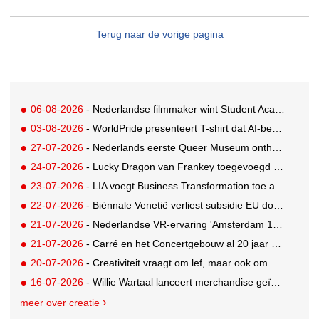
Terug naar de vorige pagina
06-08-2026
- Nederlandse filmmaker wint Student Academy Award
03-08-2026
- WorldPride presenteert T-shirt dat AI-bewakingscamera's misleidt
27-07-2026
- Nederlands eerste Queer Museum onthult nieuwe visuele identiteit
24-07-2026
- Lucky Dragon van Frankey toegevoegd aan vaste opstelling STRAAT Museum
23-07-2026
- LIA voegt Business Transformation toe als prijzencategorie
22-07-2026
- Biënnale Venetië verliest subsidie EU door deelname Rusland
21-07-2026
- Nederlandse VR-ervaring 'Amsterdam 1652' geselecteerd voor filmfestival Venetië
21-07-2026
- Carré en het Concertgebouw al 20 jaar absolute favorieten van cultuurpubliek
20-07-2026
- Creativiteit vraagt om lef, maar ook om een plan voor als het misgaat
16-07-2026
- Willie Wartaal lanceert merchandise geïnspireerd op spraakmakende The Voice-outfits
meer over creatie