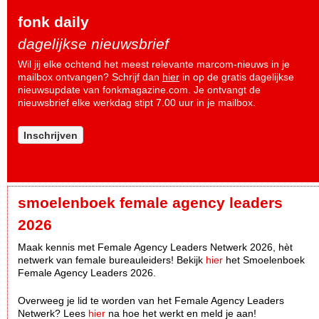
fonk daily
dagelijkse nieuwsbrief
Wil jij elke ochtend het meest relevante marcom-nieuws in je
mailbox ontvangen? Schrijf dan
hier
in op de gratis dagelijkse
nieuwsupdate van fonkmagazine.com. Je ontvangt de
nieuwsbrief elke werkdag stipt 7.00 uur in je mailbox.
Inschrijven
smoelenboek female agency leaders
2026
Maak kennis met Female Agency Leaders Netwerk 2026, hèt
netwerk van female bureauleiders! Bekijk
hier
het Smoelenboek
Female Agency Leaders 2026.
Overweeg je lid te worden van het Female Agency Leaders
Netwerk? Lees
hier
na hoe het werkt en meld je aan!