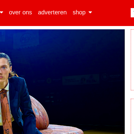
over ons
adverteren
shop