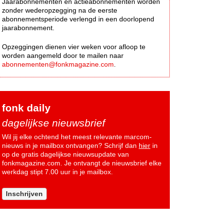
Jaarabonnementen en actieabonnementen worden
zonder wederopzegging na de eerste
abonnementsperiode verlengd in een doorlopend
jaarabonnement.
Opzeggingen dienen vier weken voor afloop te
worden aangemeld door te mailen naar
abonnementen@fonkmagazine.com
.
fonk daily
dagelijkse nieuwsbrief
Wil jij elke ochtend het meest relevante marcom-
nieuws in je mailbox ontvangen? Schrijf dan
hier
in
op de gratis dagelijkse nieuwsupdate van
fonkmagazine.com. Je ontvangt de nieuwsbrief elke
werkdag stipt 7.00 uur in je mailbox.
Inschrijven