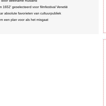
EU door deelname Rusland
1652' geselecteerd voor filmfestival Venetië
r absolute favorieten van cultuurpubliek
 om een plan voor als het misgaat