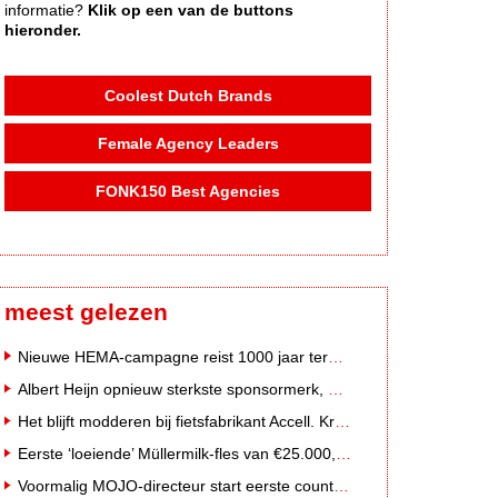
informatie?
Klik op een van de buttons
hieronder.
Coolest Dutch Brands
Female Agency Leaders
FONK150 Best Agencies
meest gelezen
Nieuwe HEMA-campagne reist 1000 jaar terug in de tijd naar 'Hemastein'
Albert Heijn opnieuw sterkste sponsormerk, PostNL daalt
Het blijft modderen bij fietsfabrikant Accell. Krijgt uitstel van betaling
Eerste ‘loeiende’ Müllermilk-fles van €25.000,- gevonden
Voormalig MOJO-directeur start eerste country radiozender van Nederland