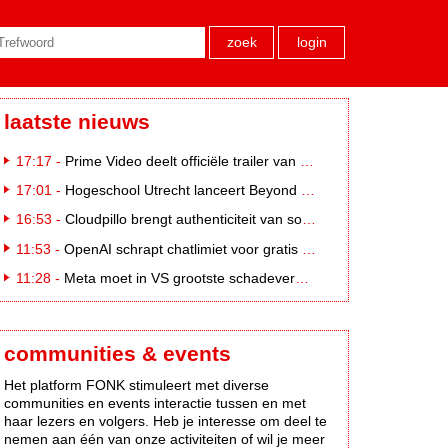
zoek
login
laatste nieuws
17:17 -
Prime Video deelt officiële trailer van L*VE KLEINE
17:01 -
Hogeschool Utrecht lanceert Beyond Campus binnen International Creative Business
16:53 -
Cloudpillo brengt authenticiteit van social naar tv
11:53 -
OpenAI schrapt chatlimiet voor gratis ChatGPT-gebruikers
11:28 -
Meta moet in VS grootste schadevergoeding ooit betalen: 567 miljoen dollar
communities & events
Het platform FONK stimuleert met diverse
communities en events interactie tussen en met
haar lezers en volgers. Heb je interesse om deel te
nemen aan één van onze activiteiten of wil je meer