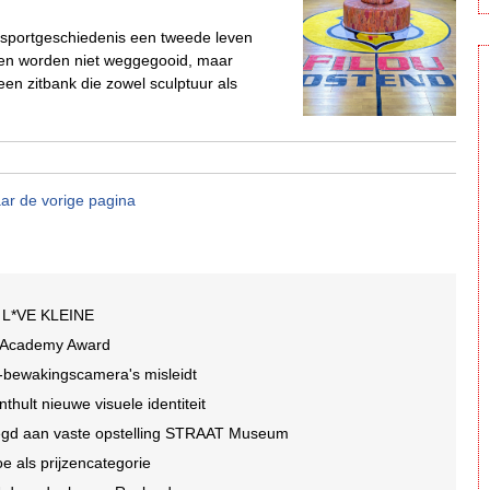
 sportgeschiedenis een tweede leven
llen worden niet weggegooid, maar
een zitbank die zowel sculptuur als
ar de vorige pagina
an L*VE KLEINE
t Academy Award
I-bewakingscamera's misleidt
ult nieuwe visuele identiteit
egd aan vaste opstelling STRAAT Museum
e als prijzencategorie