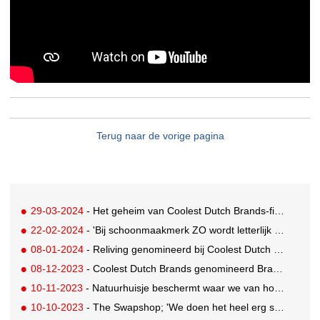
Terug naar de vorige pagina
29-03-2024
- Het geheim van Coolest Dutch Brands-finalist Smyle
22-02-2024
- 'Bij schoonmaakmerk ZO wordt letterlijk niets verspild of weggegooid'
08-01-2024
- Reliving genomineerd bij Coolest Dutch Brands: 'Wij willen ons verhaal met de massa delen'
08-12-2023
- Coolest Dutch Brands genomineerd Brandt & Levie: 'Wij hebben geen makkelijk verhaal'
10-11-2023
- Natuurhuisje beschermt waar we van houden
10-10-2023
- The Swapshop; 'We doen het heel erg sàmen'