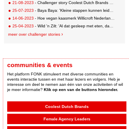
21-08-2023
- Challenger story Coolest Dutch Brands genomineerd Hands Off
25-07-2023
- Baya Baya: 'Kleine stappen kunnen leiden tot heel veel impact'
14-06-2023
- Hoe vegan kaasmerk Willicroft Nederland verovert
25-04-2023
- Wild 'n Zilt: 'Al dat gesleep met eten, daar begrijp ik helemaal niets van'
meer over challenger stories
communities & events
Het platform FONK stimuleert met diverse communities en
events interactie tussen en met haar lezers en volgers. Heb je
interesse om deel te nemen aan één van onze activiteiten of wil
je meer informatie?
Klik op een van de buttons hieronder.
Coolest Dutch Brands
Female Agency Leaders