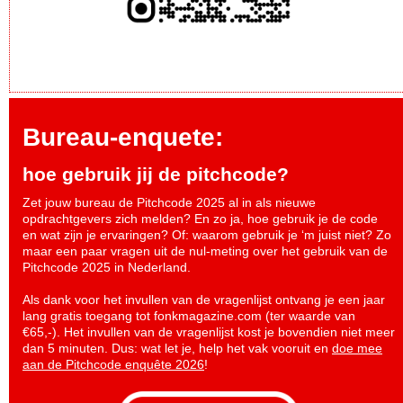
Bureau-enquete:
hoe gebruik jij de pitchcode?
Zet jouw bureau de Pitchcode 2025 al in als nieuwe
opdrachtgevers zich melden? En zo ja, hoe gebruik je de code
en wat zijn je ervaringen? Of: waarom gebruik je ‘m juist niet? Zo
maar een paar vragen uit de nul-meting over het gebruik van de
Pitchcode 2025 in Nederland.
Als dank voor het invullen van de vragenlijst ontvang je een jaar
lang gratis toegang tot fonkmagazine.com (ter waarde van
€65,-). Het invullen van de vragenlijst kost je bovendien niet meer
dan 5 minuten. Dus: wat let je, help het vak vooruit en
doe mee
aan de Pitchcode enquête 2026
!