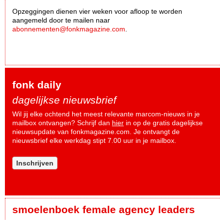
Opzeggingen dienen vier weken voor afloop te worden
aangemeld door te mailen naar
abonnementen@fonkmagazine.com
.
fonk daily
dagelijkse nieuwsbrief
Wil jij elke ochtend het meest relevante marcom-nieuws in je
mailbox ontvangen? Schrijf dan
hier
in op de gratis dagelijkse
nieuwsupdate van fonkmagazine.com. Je ontvangt de
nieuwsbrief elke werkdag stipt 7.00 uur in je mailbox.
Inschrijven
smoelenboek female agency leaders