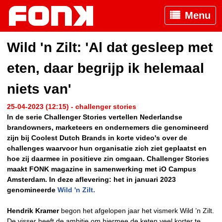
Menu
Wild 'n Zilt: 'Al dat gesleep met
eten, daar begrijp ik helemaal
niets van'
25-04-2023 (12:15) - challenger stories
In de serie Challenger Stories vertellen Nederlandse
brandowners, marketeers en ondernemers die genomineerd
zijn bij Coolest Dutch Brands in korte video's over de
challenges waarvoor hun organisatie zich ziet geplaatst en
hoe zij daarmee in positieve zin omgaan. Challenger Stories
maakt FONK magazine in samenwerking met iO Campus
Amsterdam. In deze aflevering: het in januari 2023
genomineerde
Wild 'n Zilt.
Hendrik Kramer
begon het afgelopen jaar het vismerk Wild ’n Zilt.
De visser heeft de ambitie om hiermee de keten veel korter te