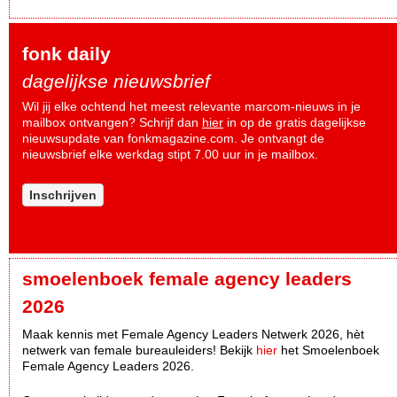
fonk daily
dagelijkse nieuwsbrief
Wil jij elke ochtend het meest relevante marcom-nieuws in je
mailbox ontvangen? Schrijf dan
hier
in op de gratis dagelijkse
nieuwsupdate van fonkmagazine.com. Je ontvangt de
nieuwsbrief elke werkdag stipt 7.00 uur in je mailbox.
Inschrijven
smoelenboek female agency leaders
2026
Maak kennis met Female Agency Leaders Netwerk 2026, hèt
netwerk van female bureauleiders! Bekijk
hier
het Smoelenboek
Female Agency Leaders 2026.