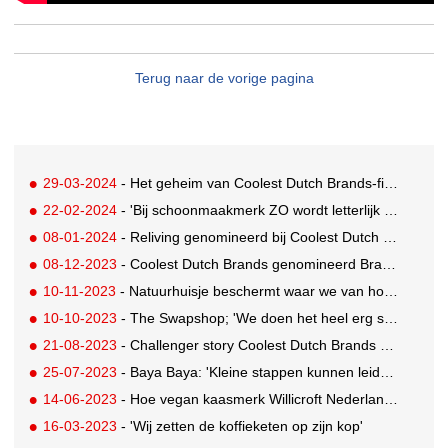
Terug naar de vorige pagina
29-03-2024
- Het geheim van Coolest Dutch Brands-finalist Smyle
22-02-2024
- 'Bij schoonmaakmerk ZO wordt letterlijk niets verspild of weggegooid'
08-01-2024
- Reliving genomineerd bij Coolest Dutch Brands: 'Wij willen ons verhaal met de massa delen'
08-12-2023
- Coolest Dutch Brands genomineerd Brandt & Levie: 'Wij hebben geen makkelijk verhaal'
10-11-2023
- Natuurhuisje beschermt waar we van houden
10-10-2023
- The Swapshop; 'We doen het heel erg sàmen'
21-08-2023
- Challenger story Coolest Dutch Brands genomineerd Hands Off
25-07-2023
- Baya Baya: 'Kleine stappen kunnen leiden tot heel veel impact'
14-06-2023
- Hoe vegan kaasmerk Willicroft Nederland verovert
16-03-2023
- 'Wij zetten de koffieketen op zijn kop'