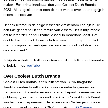
maken. Een prima kandidaat dus voor Coolest Dutch Brands
2023: 'Al dat gesleep met eten de hele wereld over, daar begrijp ik
helemaal niets van.'
Hendrik Kramer is de enige visser die Amsterdam nog rijk is. ‘Ik
ben 6de generatie uit een familie van vissers. Het is mijn missie
om te laten zien dat duurzame visserij in Nederland loont. Dat
doet het nu nog niet. Daarom heb ik samen met mijn team het
roer omgegooid en verkopen we onze vis nu ook zelf direct aan
de consument.'
Bekijk de volledige challenger story van Hendrik Kramer hieronder
of bekijk 'm op
YouTube
.
Over Coolest Dutch Brands
Coolest Dutch Brands is een initiatief van FONK magazine.
Jaarlijks worden twaalf merken door de redactie genomineerd.
Een jury van 50 creatieven en strategen bepaalt, samen met een
publieksjury, in drie rondes welk merk zich Coolest Dutch Brand
van het Jaar mag noemen. De online serie Challenger stories is
een samenwerking tussen FONK magazine en
iO Campus