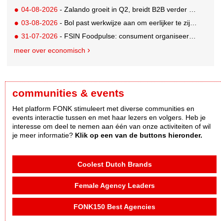
04-08-2026
- Zalando groeit in Q2, breidt B2B verder uit en innoveert met AI
03-08-2026
- Bol past werkwijze aan om eerlijker te zijn naar verkopers en consumenten
31-07-2026
- FSIN Foodpulse: consument organiseert eet- en koopgedrag bewuster
meer over economisch
communities & events
Het platform FONK stimuleert met diverse communities en
events interactie tussen en met haar lezers en volgers. Heb je
interesse om deel te nemen aan één van onze activiteiten of wil
je meer informatie?
Klik op een van de buttons hieronder.
Coolest Dutch Brands
Female Agency Leaders
FONK150 Best Agencies