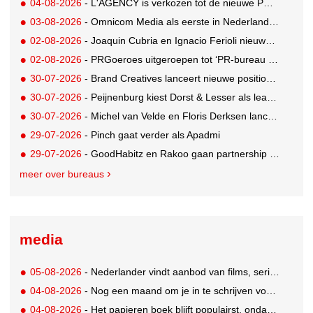
04-08-2026
- L'AGENCY is verkozen tot de nieuwe PR-partner van KoRo
03-08-2026
- Omnicom Media als eerste in Nederland actief met advertenties in ChatGPT
02-08-2026
- Joaquin Cubria en Ignacio Ferioli nieuwe Global CCO’s GUT, Renata Neumann Global Head of Production
02-08-2026
- PRGoeroes uitgeroepen tot ‘PR-bureau van het jaar 2026’
30-07-2026
- Brand Creatives lanceert nieuwe positionering: Create to Celebrate
30-07-2026
- Peijnenburg kiest Dorst & Lesser als lead social agency
30-07-2026
- Michel van Velde en Floris Derksen lanceren I.C.Y. group: drie specialistische bureaus, één visie op groei
29-07-2026
- Pinch gaat verder als Apadmi
29-07-2026
- GoodHabitz en Rakoo gaan partnership aan voor geïntegreerde talentontwikkeling
meer over bureaus
media
05-08-2026
- Nederlander vindt aanbod van films, series en sport vaak versnipperd
04-08-2026
- Nog een maand om je in te schrijven voor de Mercurs 2026
04-08-2026
- Het papieren boek blijft populairst, ondanks digitale alternatieven