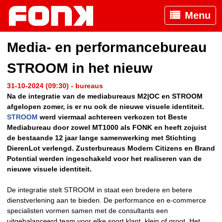
Menu
Media- en performancebureau
STROOM in het nieuw
31-10-2024 (09:30) - bureaus
Na de integratie van de mediabureaus M2|OC en STROOM
afgelopen zomer, is er nu ook de nieuwe visuele identiteit.
STROOM
werd viermaal achtereen verkozen tot Beste
Mediabureau door zowel MT1000 als FONK en heeft zojuist
de bestaande 12 jaar lange samenwerking met Stichting
DierenLot verlengd. Zusterbureaus Modern Citizens en Brand
Potential werden ingeschakeld voor het realiseren van de
nieuwe visuele identiteit.
De integratie stelt STROOM in staat een bredere en betere
dienstverlening aan te bieden. De performance en e-commerce
specialisten vormen samen met de consultants een
uitgebalanceerd team voor elke soort klant, klein of groot. Het