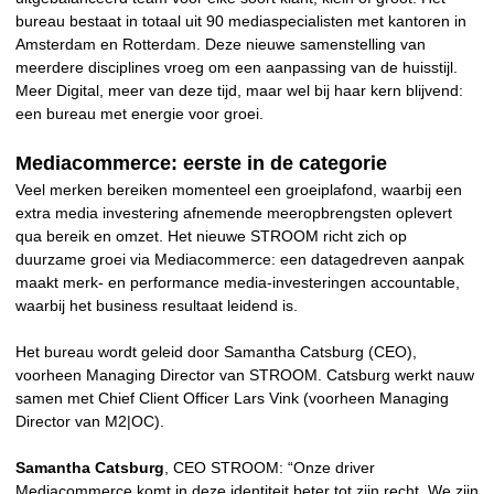
bureau bestaat in totaal uit 90 mediaspecialisten met kantoren in
Amsterdam en Rotterdam. Deze nieuwe samenstelling van
meerdere disciplines vroeg om een aanpassing van de huisstijl.
Meer Digital, meer van deze tijd, maar wel bij haar kern blijvend:
een bureau met energie voor groei.
Mediacommerce: eerste in de categorie
Veel merken bereiken momenteel een groeiplafond, waarbij een
extra media investering afnemende meeropbrengsten oplevert
qua bereik en omzet. Het nieuwe STROOM richt zich op
duurzame groei via Mediacommerce: een datagedreven aanpak
maakt merk- en performance media-investeringen accountable,
waarbij het business resultaat leidend is.
Het bureau wordt geleid door Samantha Catsburg (CEO),
voorheen Managing Director van STROOM. Catsburg werkt nauw
samen met Chief Client Officer Lars Vink (voorheen Managing
Director van M2|OC).
Samantha Catsburg
, CEO STROOM: “Onze driver
Mediacommerce komt in deze identiteit beter tot zijn recht. We zijn