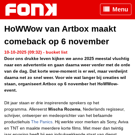
Menu
HoWWow van Artbox maakt
comeback op 6 november
10-10-2025 (09:32) - bucket list
Door ons drukke leven kijken we anno 2025 meestal vluchtig
naar een advertentie en gaan daarna weer verder met de orde
van de dag. Dat korte wow-moment is er wel, maar verdwijnt
daarna net zo snel weer. Voor wie wat langer bij creaties wil
staan, organiseert Artbox op 6 november het HoWWow-
event.
Dit jaar staan er drie inspirerende sprekers op het
programma. Allereerst
Mischa Rozema
, Nederlands regisseur,
schrijver, ontwerper en medeoprichter van het befaamde
productiehuis
The Panics
. Hij werkte voor merken als Sony, Aviva
en TNT en maakte meerdere korte films. Met meer dan twintig
jaar ervaring heeft hij een indrukwekkende staat van dienst