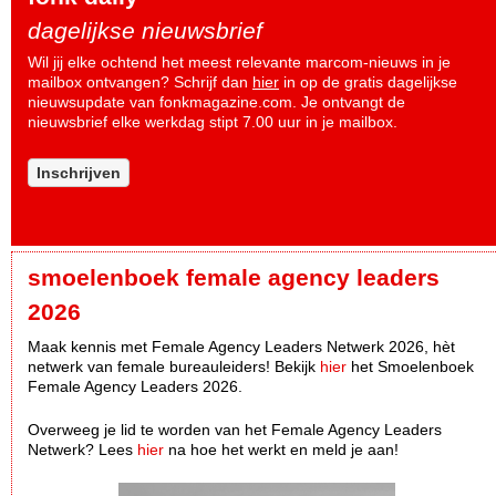
dagelijkse nieuwsbrief
Wil jij elke ochtend het meest relevante marcom-nieuws in je
mailbox ontvangen? Schrijf dan
hier
in op de gratis dagelijkse
nieuwsupdate van fonkmagazine.com. Je ontvangt de
nieuwsbrief elke werkdag stipt 7.00 uur in je mailbox.
Inschrijven
smoelenboek female agency leaders
2026
Maak kennis met Female Agency Leaders Netwerk 2026, hèt
netwerk van female bureauleiders! Bekijk
hier
het Smoelenboek
Female Agency Leaders 2026.
Overweeg je lid te worden van het Female Agency Leaders
Netwerk? Lees
hier
na hoe het werkt en meld je aan!