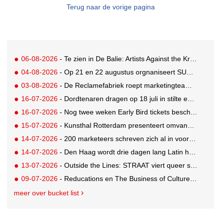
Terug naar de vorige pagina
06-08-2026
- Te zien in De Balie: Artists Against the Kremlin III
04-08-2026
- Op 21 en 22 augustus orgnaniseert SUE Behavioural Design de Summer School 2026
03-08-2026
- De Reclamefabriek roept marketingteams op: maak de shift, stop de chaos
16-07-2026
- Dordtenaren dragen op 18 juli in stilte een levensgroot beeld door de straten van de stad
16-07-2026
- Nog twee weken Early Bird tickets beschikbaar voor ADNIGHT
15-07-2026
- Kunsthal Rotterdam presenteert omvangrijke tentoonstelling van Paul Signac en tijdgenoten
14-07-2026
- 200 marketeers schreven zich al in voor Time to Make Sense
14-07-2026
- Den Haag wordt drie dagen lang Latin hoofdstad van Nederland
13-07-2026
- Outside the Lines: STRAAT viert queer street art tijdens World Pride
09-07-2026
- Reducations en The Business of Culture lanceren The Decision Space
meer over bucket list