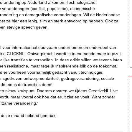
n verandering op Nederland afkomen. Technologische
e veranderingen (conflict, populisme), economische
erandering en demografische veranderingen. Wil de Nederlandse
oet ze hier een lenig, slim en sterk antwoord op hebben. Ook zal
een stevige speech geven.
bel voor internationaal duurzaam ondernemen en onderdeel van
ustrie CLICKNL: ‘Ontwerpkracht wordt in toenemende mate ingezet
e transities te versnellen. In deze editie willen we tevens laten
 een realistische, maar tegelijk inspirerende blik op de toekomst.
erd er voorheen voornamelijk gedacht vanuit technologie,
nsgedreven ontwerpmentaliteit’, gedragsverandering, sociale
t de mens de transities doen!
een nieuw kruispunt. Daarom ervaren we tijdens CreativeNL Live
ordt, maar vooral ook hoe dat eruit ziet en voelt. Want zonder
urzame verandering.’
er deze maand bekend gemaakt.