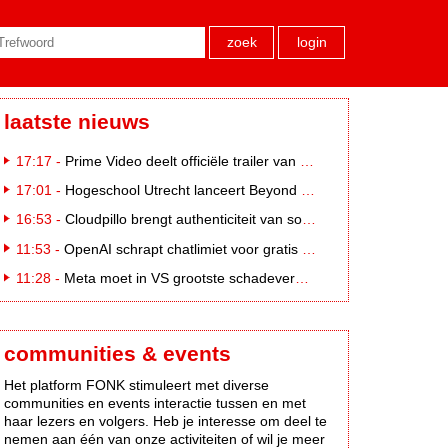
zoek
login
laatste nieuws
17:17 -
Prime Video deelt officiële trailer van L*VE KLEINE
17:01 -
Hogeschool Utrecht lanceert Beyond Campus binnen International Creative Business
16:53 -
Cloudpillo brengt authenticiteit van social naar tv
11:53 -
OpenAI schrapt chatlimiet voor gratis ChatGPT-gebruikers
11:28 -
Meta moet in VS grootste schadevergoeding ooit betalen: 567 miljoen dollar
communities & events
Het platform FONK stimuleert met diverse
communities en events interactie tussen en met
haar lezers en volgers. Heb je interesse om deel te
nemen aan één van onze activiteiten of wil je meer