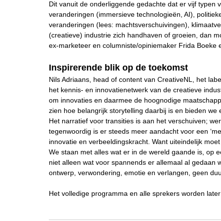
Dit vanuit de onderliggende gedachte dat er vijf type
veranderingen (immersieve technologieën, AI), politiek
veranderingen (lees: machtsverschuivingen), klimaatv
(creatieve) industrie zich handhaven of groeien, dan m
ex-marketeer en columniste/opiniemaker Frida Boeke 
Inspirerende blik op de toekomst
Nils Adriaans, head of content van CreativeNL, het la
het kennis- en innovatienetwerk van de creatieve ind
om innovaties en daarmee de hoognodige maatschappelijk
zien hoe belangrijk storytelling daarbij is en bieden we
Het narratief voor transities is aan het verschuiven; w
tegenwoordig is er steeds meer aandacht voor een ‘me
innovatie en verbeeldingskracht. Want uiteindelijk moe
We staan met alles wat er in de wereld gaande is, op 
niet alleen wat voor spannends er allemaal al gedaan w
ontwerp, verwondering, emotie en verlangen, geen du
Het volledige programma en alle sprekers worden lat