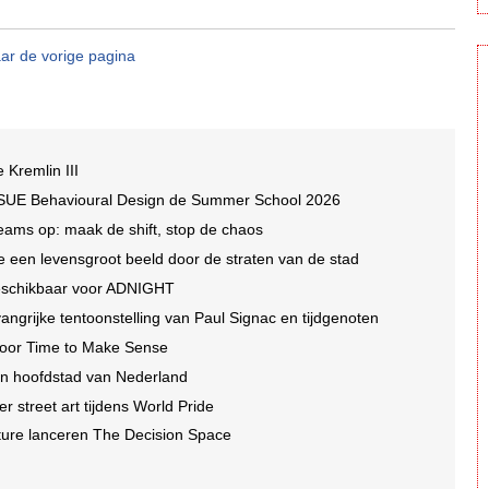
ar de vorige pagina
e Kremlin III
 SUE Behavioural Design de Summer School 2026
eams op: maak de shift, stop de chaos
lte een levensgroot beeld door de straten van de stad
beschikbaar voor ADNIGHT
ngrijke tentoonstelling van Paul Signac en tijdgenoten
 voor Time to Make Sense
in hoofdstad van Nederland
r street art tijdens World Pride
ture lanceren The Decision Space