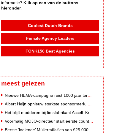
informatie?
Klik op een van de buttons
hieronder.
Coolest Dutch Brands
Female Agency Leaders
FONK150 Best Agencies
meest gelezen
Nieuwe HEMA-campagne reist 1000 jaar terug in de tijd naar 'Hemastein'
Albert Heijn opnieuw sterkste sponsormerk, PostNL daalt
Het blijft modderen bij fietsfabrikant Accell. Krijgt uitstel van betaling
Voormalig MOJO-directeur start eerste country radiozender van Nederland
Eerste ‘loeiende’ Müllermilk-fles van €25.000,- gevonden