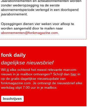
Jaarabonnementen en actieabonnementen worden
zonder wederopzegging na de eerste
abonnementsperiode verlengd in een doorlopend
jaarabonnement.
Opzeggingen dienen vier weken voor afloop te
worden aangemeld door te mailen naar
abonnementen@fonkmagazine.com
.
fonk daily
dagelijkse nieuwsbrief
Wil jij elke ochtend het meest relevante marcom-
nieuws in je mailbox ontvangen? Schrijf dan
hier
in
op de gratis dagelijkse nieuwsupdate van
fonkmagazine.com. Je ontvangt de nieuwsbrief elke
werkdag stipt 7.00 uur in je mailbox.
Inschrijven