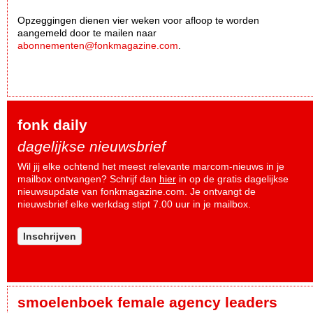
Opzeggingen dienen vier weken voor afloop te worden
aangemeld door te mailen naar
abonnementen@fonkmagazine.com
.
fonk daily
dagelijkse nieuwsbrief
Wil jij elke ochtend het meest relevante marcom-nieuws in je
mailbox ontvangen? Schrijf dan
hier
in op de gratis dagelijkse
nieuwsupdate van fonkmagazine.com. Je ontvangt de
nieuwsbrief elke werkdag stipt 7.00 uur in je mailbox.
Inschrijven
smoelenboek female agency leaders