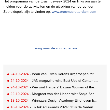
Het programma van de Erasmusweek 2024 en links om aan te
melden voor de activiteiten en de uitreiking van de Lof der
Zotheidspeld zijn te vinden op:
www.erasmusrotterdam.com
Terug naar de vorige pagina
24-10-2024
- Beau van Erven Dorens uitgeroepen tot JFK's Greatest Man 2024
24-10-2024
- JAN magazine wint ‘Best Use of Content Commerce’ award in samenwerking met HEMA
24-10-2024
- Wie wint Harpers' Bazaar Women of the Year Awards?
22-10-2024
- Margreet van der Linden wint Sonja Barend Award
19-10-2024
- Winnaars Design Academy Eindhoven bekend
18-10-2024
- TikTok Ad Awards 2024: dit is de Nederlandse Shortlist