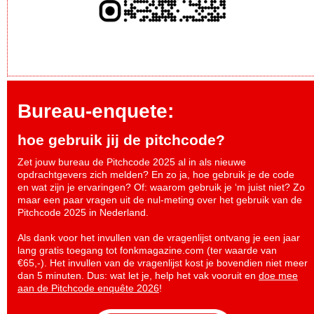
Bureau-enquete:
hoe gebruik jij de pitchcode?
Zet jouw bureau de Pitchcode 2025 al in als nieuwe
opdrachtgevers zich melden? En zo ja, hoe gebruik je de code
en wat zijn je ervaringen? Of: waarom gebruik je ‘m juist niet? Zo
maar een paar vragen uit de nul-meting over het gebruik van de
Pitchcode 2025 in Nederland.
Als dank voor het invullen van de vragenlijst ontvang je een jaar
lang gratis toegang tot fonkmagazine.com (ter waarde van
€65,-). Het invullen van de vragenlijst kost je bovendien niet meer
dan 5 minuten. Dus: wat let je, help het vak vooruit en
doe mee
aan de Pitchcode enquête 2026
!