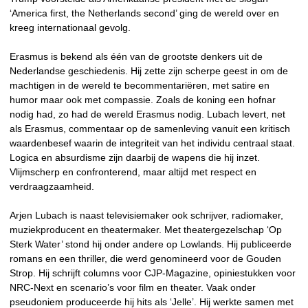
‘America first, the Netherlands second’ ging de wereld over en
kreeg internationaal gevolg.
Erasmus is bekend als één van de grootste denkers uit de
Nederlandse geschiedenis. Hij zette zijn scherpe geest in om de
machtigen in de wereld te becommentariëren, met satire en
humor maar ook met compassie. Zoals de koning een hofnar
nodig had, zo had de wereld Erasmus nodig. Lubach levert, net
als Erasmus, commentaar op de samenleving vanuit een kritisch
waardenbesef waarin de integriteit van het individu centraal staat.
Logica en absurdisme zijn daarbij de wapens die hij inzet.
Vlijmscherp en confronterend, maar altijd met respect en
verdraagzaamheid.
Arjen Lubach is naast televisiemaker ook schrijver, radiomaker,
muziekproducent en theatermaker. Met theatergezelschap ‘Op
Sterk Water’ stond hij onder andere op Lowlands. Hij publiceerde
romans en een thriller, die werd genomineerd voor de Gouden
Strop. Hij schrijft columns voor CJP-Magazine, opiniestukken voor
NRC-Next en scenario’s voor film en theater. Vaak onder
pseudoniem produceerde hij hits als ‘Jelle’. Hij werkte samen met