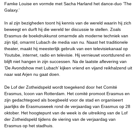
Famke Louise en vormde met Sacha Harland het dance-duo ‘The
Galaxy.’
In al zijn bezigheden toont hij kennis van de wereld waarin hij zich
beweegt en durft hij die wereld ter discussie te stellen. Zoals
Erasmus de boekdrukkunst omarmde als moderne techniek van
zijn tijd, omarmt Lubach de media van nu. Naast het traditionele
theater, maakt hij meesterlijk gebruik van een televisiekanaal op
Youtube, internet, radio en televisie. Hij vernieuwt voortdurend en
blijft niet hangen in zijn successen. Na de laatste aflevering van
‘De Avondshow met Lubach’ kijken vriend en vijand reikhalzend uit
naar wat Arjen nu gaat doen.
De Lof der Zotheidspeld wordt toegekend door het Comité
Erasmus, Icoon van Rotterdam. Het comité promoot Erasmus en
zijn gedachtegoed als boegbeeld voor de stad en organiseert
jaarlijks de Erasmusweek rond de verjaardag van Erasmus op 28
oktober. Het hoogtepunt van de week is de uitreiking van de Lof
der Zotheidspeld tijdens de viering van de verjaardag van
Erasmus op het stadhuis.