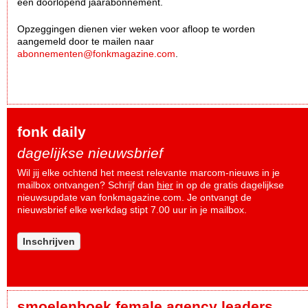
een doorlopend jaarabonnement.
Opzeggingen dienen vier weken voor afloop te worden
aangemeld door te mailen naar
abonnementen@fonkmagazine.com
.
fonk daily
dagelijkse nieuwsbrief
Wil jij elke ochtend het meest relevante marcom-nieuws in je
mailbox ontvangen? Schrijf dan
hier
in op de gratis dagelijkse
nieuwsupdate van fonkmagazine.com. Je ontvangt de
nieuwsbrief elke werkdag stipt 7.00 uur in je mailbox.
Inschrijven
smoelenboek female agency leaders