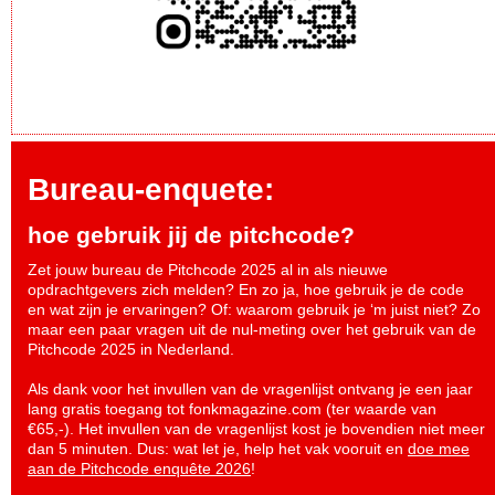
Bureau-enquete:
hoe gebruik jij de pitchcode?
Zet jouw bureau de Pitchcode 2025 al in als nieuwe
opdrachtgevers zich melden? En zo ja, hoe gebruik je de code
en wat zijn je ervaringen? Of: waarom gebruik je ‘m juist niet? Zo
maar een paar vragen uit de nul-meting over het gebruik van de
Pitchcode 2025 in Nederland.
Als dank voor het invullen van de vragenlijst ontvang je een jaar
lang gratis toegang tot fonkmagazine.com (ter waarde van
€65,-). Het invullen van de vragenlijst kost je bovendien niet meer
dan 5 minuten. Dus: wat let je, help het vak vooruit en
doe mee
aan de Pitchcode enquête 2026
!