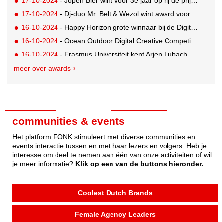
17-10-2024
- Jopen Bier wint voor 3e jaar op rij de prijs voor lekkerste Bokbier van Nederland
17-10-2024
- Dj-duo Mr. Belt & Wezol wint award voor succesvolle internationale doorbraak
16-10-2024
- Happy Horizon grote winnaar bij de Digital Impact Awards in Londen
16-10-2024
- Ocean Outdoor Digital Creative Competition 2024 winnaars bekend
16-10-2024
- Erasmus Universiteit kent Arjen Lubach Lof der Zotheidspeld toe
meer over awards
communities & events
Het platform FONK stimuleert met diverse communities en
events interactie tussen en met haar lezers en volgers. Heb je
interesse om deel te nemen aan één van onze activiteiten of wil
je meer informatie?
Klik op een van de buttons hieronder.
Coolest Dutch Brands
Female Agency Leaders