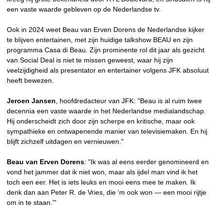
een vaste waarde gebleven op de Nederlandse tv.
Ook in 2024 weet Beau van Erven Dorens de Nederlandse kijker
te blijven entertainen, met zijn huidige talkshow BEAU en zijn
programma Casa di Beau. Zijn prominente rol dit jaar als gezicht
van Social Deal is niet te missen geweest, waar hij zijn
veelzijdigheid als presentator en entertainer volgens JFK absoluut
heeft bewezen.
Jeroen Jansen
, hoofdredacteur van JFK: "Beau is al ruim twee
decennia een vaste waarde in het Nederlandse medialandschap.
Hij onderscheidt zich door zijn scherpe en kritische, maar ook
sympathieke en ontwapenende manier van televisiemaken. En hij
blijft zichzelf uitdagen en vernieuwen."
Beau van Erven Dorens
: "Ik was al eens eerder genomineerd en
vond het jammer dat ik niet won, maar als ijdel man vind ik het
toch een eer. Het is iets leuks en mooi eens mee te maken. Ik
denk dan aan Peter R. de Vries, die ‘m ook won — een mooi rijtje
om in te staan.’"