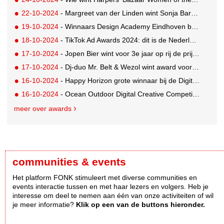
22-10-2024
- Margreet van der Linden wint Sonja Barend Award
19-10-2024
- Winnaars Design Academy Eindhoven bekend
18-10-2024
- TikTok Ad Awards 2024: dit is de Nederlandse Shortlist
17-10-2024
- Jopen Bier wint voor 3e jaar op rij de prijs voor lekkerste Bokbier van Nederland
17-10-2024
- Dj-duo Mr. Belt & Wezol wint award voor succesvolle internationale doorbraak
16-10-2024
- Happy Horizon grote winnaar bij de Digital Impact Awards in Londen
16-10-2024
- Ocean Outdoor Digital Creative Competition 2024 winnaars bekend
meer over awards
communities & events
Het platform FONK stimuleert met diverse communities en
events interactie tussen en met haar lezers en volgers. Heb je
interesse om deel te nemen aan één van onze activiteiten of wil
je meer informatie?
Klik op een van de buttons hieronder.