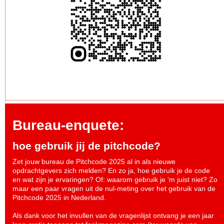
Bureau-enquete:
hoe gebruik jij de pitchcode?
Zet jouw bureau de Pitchcode 2025 al in als nieuwe
opdrachtgevers zich melden? En zo ja, hoe gebruik je de code
en wat zijn je ervaringen? Of: waarom gebruik je ‘m juist niet? Zo
maar een paar vragen uit de nul-meting over het gebruik van de
Pitchcode 2025 in Nederland.
Als dank voor het invullen van de vragenlijst ontvang je een jaar