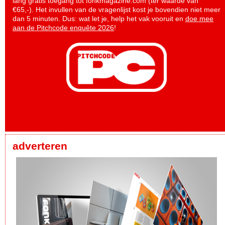
lang gratis toegang tot fonkmagazine.com (ter waarde van
€65,-). Het invullen van de vragenlijst kost je bovendien niet meer
dan 5 minuten. Dus: wat let je, help het vak vooruit en
doe mee
aan de Pitchcode enquête 2026
!
adverteren