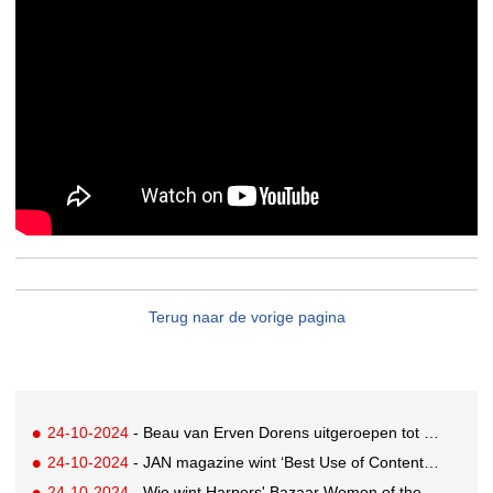
Terug naar de vorige pagina
24-10-2024
- Beau van Erven Dorens uitgeroepen tot JFK's Greatest Man 2024
24-10-2024
- JAN magazine wint ‘Best Use of Content Commerce’ award in samenwerking met HEMA
24-10-2024
- Wie wint Harpers' Bazaar Women of the Year Awards?