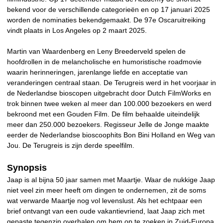
bekend voor de verschillende categorieën en op 17 januari 2025
worden de nominaties bekendgemaakt. De 97e Oscaruitreiking
vindt plaats in Los Angeles op 2 maart 2025.
Martin van Waardenberg en Leny Breederveld spelen de
hoofdrollen in de melancholische en humoristische roadmovie
waarin herinneringen, jarenlange liefde en acceptatie van
veranderingen centraal staan. De Terugreis werd in het voorjaar in
de Nederlandse bioscopen uitgebracht door Dutch FilmWorks en
trok binnen twee weken al meer dan 100.000 bezoekers en werd
bekroond met een Gouden Film. De film behaalde uiteindelijk
meer dan 250.000 bezoekers. Regisseur Jelle de Jonge maakte
eerder de Nederlandse bioscoophits Bon Bini Holland en Weg van
Jou. De Terugreis is zijn derde speelfilm.
Synopsis
Jaap is al bijna 50 jaar samen met Maartje. Waar de nukkige Jaap
niet veel zin meer heeft om dingen te ondernemen, zit de soms
wat verwarde Maartje nog vol levenslust. Als het echtpaar een
brief ontvangt van een oude vakantievriend, laat Jaap zich met
gepaste tegenzin overhalen om hem op te zoeken in Zuid-Europa.