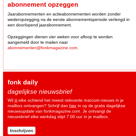
abonnement opzeggen
Jaarabonnementen en actieabonnementen worden zonder
wederopzegging na de eerste abonnementsperiode verlengd in
een doorlopend jaarabonnement.
Opzeggingen dienen vier weken voor afloop te worden
aangemeld door te mailen naar
abonnementen@fonkmagazine.com
.
fonk daily
dagelijkse nieuwsbrief
Wil jij elke ochtend het meest relevante marcom-nieuws in je
mailbox ontvangen? Schrijf dan
hier
in op de gratis dagelijkse
nieuwsupdate van fonkmagazine.com. Je ontvangt de
nieuwsbrief elke werkdag stipt 7.00 uur in je mailbox.
Inschrijven