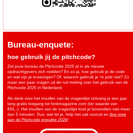
Bureau-enquete:
hoe gebruik jij de pitchcode?
Zet jouw bureau de Pitchcode 2025 al in als nieuwe
opdrachtgevers zich melden? En zo ja, hoe gebruik je de code
en wat zijn je ervaringen? Of: waarom gebruik je ‘m juist niet? Zo
maar een paar vragen uit de nul-meting over het gebruik van de
Pitchcode 2025 in Nederland.
Als dank voor het invullen van de vragenlijst ontvang je een jaar
lang gratis toegang tot fonkmagazine.com (ter waarde van
€65,-). Het invullen van de vragenlijst kost je bovendien niet meer
dan 5 minuten. Dus: wat let je, help het vak vooruit en
doe mee
aan de Pitchcode enquête 2026
!