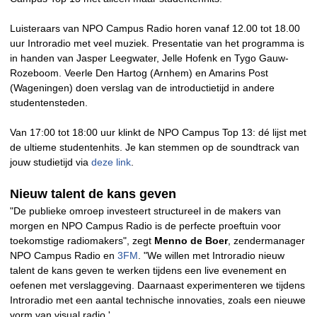
Luisteraars van NPO Campus Radio horen vanaf 12.00 tot 18.00
uur Introradio met veel muziek. Presentatie van het programma is
in handen van Jasper Leegwater, Jelle Hofenk en Tygo Gauw-
Rozeboom. Veerle Den Hartog (Arnhem) en Amarins Post
(Wageningen) doen verslag van de introductietijd in andere
studentensteden.
Van 17:00 tot 18:00 uur klinkt de NPO Campus Top 13: dé lijst met
de ultieme studentenhits. Je kan stemmen op de soundtrack van
jouw studietijd via
deze link
.
Nieuw talent de kans geven
"De publieke omroep investeert structureel in de makers van
morgen en NPO Campus Radio is de perfecte proeftuin voor
toekomstige radiomakers", zegt
Menno de Boer
, zendermanager
NPO Campus Radio en
3FM
. "We willen met Introradio nieuw
talent de kans geven te werken tijdens een live evenement en
oefenen met verslaggeving. Daarnaast experimenteren we tijdens
Introradio met een aantal technische innovaties, zoals een nieuwe
vorm van visual radio.'