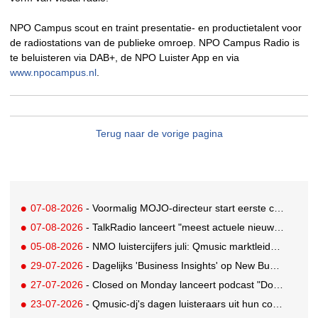
NPO Campus scout en traint presentatie- en productietalent voor
de radiostations van de publieke omroep. NPO Campus Radio is
te beluisteren via DAB+, de NPO Luister App en via
www.npocampus.nl
.
Terug naar de vorige pagina
07-08-2026
- Voormalig MOJO-directeur start eerste country radiozender van Nederland
07-08-2026
- TalkRadio lanceert "meest actuele nieuwspodcast van Nederland"
05-08-2026
- NMO luistercijfers juli: Qmusic marktleider, gevolgd door NPO2 en 538
29-07-2026
- Dagelijks 'Business Insights' op New Business Radio
27-07-2026
- Closed on Monday lanceert podcast "Dood op Dinsdag" met knipoog naar de reclameindustrie
23-07-2026
- Qmusic-dj's dagen luisteraars uit hun controle over eigen agenda volledig weg te geven