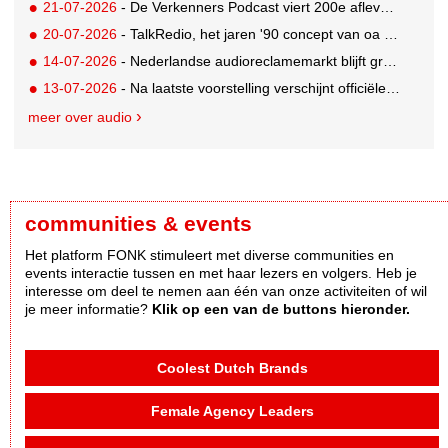
21-07-2026
- De Verkenners Podcast viert 200e aflevering als podium voor het agencylandschap
20-07-2026
- TalkRedio, het jaren '90 concept van oa Theo van Gogh, Jan Lenferink en Beau van Erven Dorens, herleeft in eigentijds format
14-07-2026
- Nederlandse audioreclamemarkt blijft groeien, retail nog altijd grootste branche
13-07-2026
- Na laatste voorstelling verschijnt officiële podcast over Soldaat van Oranje - De Musical
meer over audio
communities & events
Het platform FONK stimuleert met diverse communities en
events interactie tussen en met haar lezers en volgers. Heb je
interesse om deel te nemen aan één van onze activiteiten of wil
je meer informatie?
Klik op een van de buttons hieronder.
Coolest Dutch Brands
Female Agency Leaders