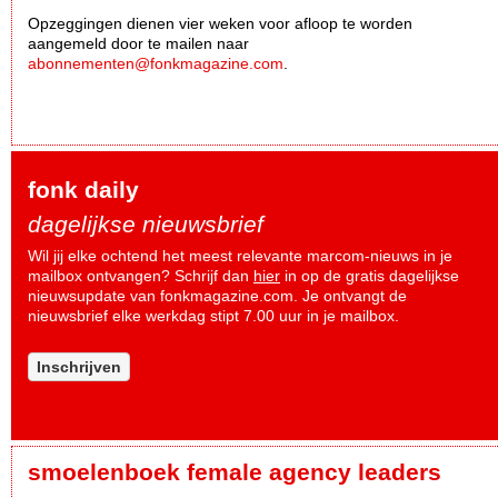
Opzeggingen dienen vier weken voor afloop te worden
aangemeld door te mailen naar
abonnementen@fonkmagazine.com
.
fonk daily
dagelijkse nieuwsbrief
Wil jij elke ochtend het meest relevante marcom-nieuws in je
mailbox ontvangen? Schrijf dan
hier
in op de gratis dagelijkse
nieuwsupdate van fonkmagazine.com. Je ontvangt de
nieuwsbrief elke werkdag stipt 7.00 uur in je mailbox.
Inschrijven
smoelenboek female agency leaders