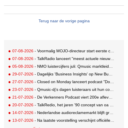
Terug naar de vorige pagina
07-08-2026
- Voormalig MOJO-directeur start eerste country radiozender van Nederland
07-08-2026
- TalkRadio lanceert "meest actuele nieuwspodcast van Nederland"
05-08-2026
- NMO luistercijfers juli: Qmusic marktleider, gevolgd door NPO2 en 538
29-07-2026
- Dagelijks 'Business Insights' op New Business Radio
27-07-2026
- Closed on Monday lanceert podcast "Dood op Dinsdag" met knipoog naar de reclameindustrie
23-07-2026
- Qmusic-dj's dagen luisteraars uit hun controle over eigen agenda volledig weg te geven
21-07-2026
- De Verkenners Podcast viert 200e aflevering als podium voor het agencylandschap
20-07-2026
- TalkRedio, het jaren '90 concept van oa Theo van Gogh, Jan Lenferink en Beau van Erven Dorens, herleeft in eigentijds format
14-07-2026
- Nederlandse audioreclamemarkt blijft groeien, retail nog altijd grootste branche
13-07-2026
- Na laatste voorstelling verschijnt officiële podcast over Soldaat van Oranje - De Musical