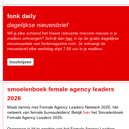
fonk daily
dagelijkse nieuwsbrief
Wil jij elke ochtend het meest relevante marcom-nieuws in je
mailbox ontvangen? Schrijf dan
hier
in op de gratis dagelijkse
nieuwsupdate van fonkmagazine.com. Je ontvangt de
nieuwsbrief elke werkdag stipt 7.00 uur in je mailbox.
Inschrijven
smoelenboek female agency leaders
2026
Maak kennis met Female Agency Leaders Netwerk 2026, hèt
netwerk van female bureauleiders! Bekijk
hier
het Smoelenboek
Female Agency Leaders 2026.
Overweeg je lid te worden van het Female Agency Leaders