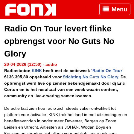
Menu
Radio On Tour levert flinke
opbrengst voor No Guts No
Glory
20-04-2026 (12:50) - audio
Radiostation
KINK
heeft met de actieweek ‘
Radio On Tour
’
€136.395,80 opgehaald voor
Stichting No Guts No Glory
. De
opbrengst werd live op zender bekendgemaakt door dj Eric
Corton en is het resultaat van een week waarin content,
community en live-ervaring samenkwamen.
De actie laat zien hoe radio zich steeds vaker ontwikkelt tot
platform voor activatie. KINK trok het land in met uitzendingen en
benefietavonden in onder meer Deventer, Bergen op Zoom,
Leiden en Utrecht. Artiesten als JOHAN, Wodan Boys en
Kensington zorgden niet alleen voor publiek, maar ook voor