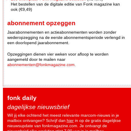
Het bestellen van de digitale editie van Fonk magazine kan
ook (€9,49)
abonnement opzeggen
Jaarabonnementen en actieabonnementen worden zonder
wederopzegging na de eerste abonnementsperiode verlengd in
een doorlopend jaarabonnement.
Opzeggingen dienen vier weken voor afloop te worden
aangemeld door te mailen naar
abonnementen@fonkmagazine.com
.
fonk daily
dagelijkse nieuwsbrief
Wil jij elke ochtend het meest relevante marcom-nieuws in je
mailbox ontvangen? Schrijf dan
hier
in op de gratis dagelijkse
nieuwsupdate van fonkmagazine.com. Je ontvangt de
nieuwsbrief elke werkdag stipt 7.00 uur in je mailbox.