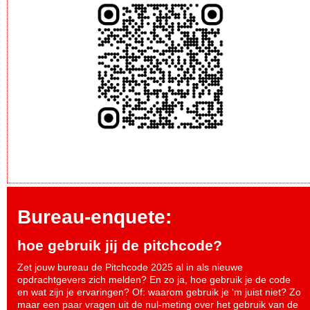
Bureau-enquete:
hoe gebruik jij de pitchcode?
Zet jouw bureau de Pitchcode 2025 al in als nieuwe
opdrachtgevers zich melden? En zo ja, hoe gebruik je de code
en wat zijn je ervaringen? Of: waarom gebruik je ‘m juist niet? Zo
maar een paar vragen uit de nul-meting over het gebruik van de