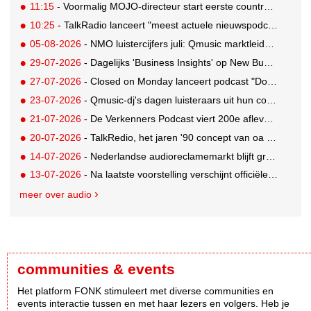
11:15
- Voormalig MOJO-directeur start eerste country radiozender. van Nederland
10:25
- TalkRadio lanceert "meest actuele nieuwspodcast van Nederland"
05-08-2026
- NMO luistercijfers juli: Qmusic marktleider, gevolgd door NPO2 en 538
29-07-2026
- Dagelijks 'Business Insights' op New Business Radio
27-07-2026
- Closed on Monday lanceert podcast "Dood op Dinsdag" met knipoog naar de reclameindustrie
23-07-2026
- Qmusic-dj's dagen luisteraars uit hun controle over eigen agenda volledig weg te geven
21-07-2026
- De Verkenners Podcast viert 200e aflevering als podium voor het agencylandschap
20-07-2026
- TalkRedio, het jaren '90 concept van oa Theo van Gogh, Jan Lenferink en Beau van Erven Dorens, herleeft in eigentijds format
14-07-2026
- Nederlandse audioreclamemarkt blijft groeien, retail nog altijd grootste branche
13-07-2026
- Na laatste voorstelling verschijnt officiële podcast over Soldaat van Oranje - De Musical
meer over audio
communities & events
Het platform FONK stimuleert met diverse communities en
events interactie tussen en met haar lezers en volgers. Heb je