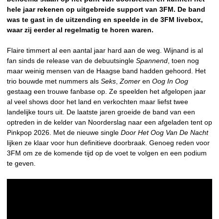
hele jaar rekenen op uitgebreide support van 3FM. De band
was te gast in de uitzending en speelde in de 3FM livebox,
waar zij eerder al regelmatig te horen waren.
Flaire timmert al een aantal jaar hard aan de weg. Wijnand is al
fan sinds de release van de debuutsingle
Spannend
, toen nog
maar weinig mensen van de Haagse band hadden gehoord. Het
trio bouwde met nummers als
Seks
,
Zomer
en
Oog In Oog
gestaag een trouwe fanbase op. Ze speelden het afgelopen jaar
al veel shows door het land en verkochten maar liefst twee
landelijke tours uit. De laatste jaren groeide de band van een
optreden in de kelder van Noorderslag naar een afgeladen tent op
Pinkpop 2026. Met de nieuwe single
Door Het Oog Van De Nacht
lijken ze klaar voor hun definitieve doorbraak. Genoeg reden voor
3FM om ze de komende tijd op de voet te volgen en een podium
te geven.