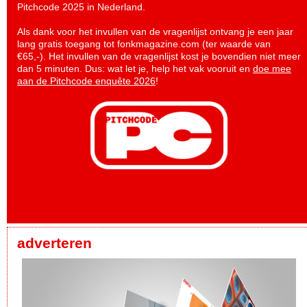
Pitchcode 2025 in Nederland.
Als dank voor het invullen van de vragenlijst ontvang je een jaar
lang gratis toegang tot fonkmagazine.com (ter waarde van
€65,-). Het invullen van de vragenlijst kost je bovendien niet meer
dan 5 minuten. Dus: wat let je, help het vak vooruit en
doe mee
aan de Pitchcode enquête 2026
!
adverteren