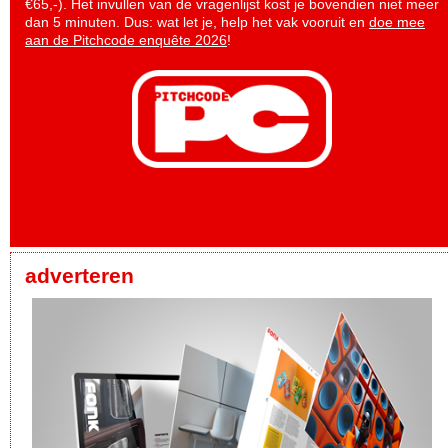
€65,-). Het invullen van de vragenlijst kost je bovendien niet meer
dan 5 minuten. Dus: wat let je, help het vak vooruit en
doe mee
aan de Pitchcode enquête 2026
!
adverteren