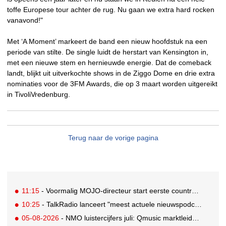
toffe Europese tour achter de rug. Nu gaan we extra hard rocken
vanavond!"
Met ‘A Moment’ markeert de band een nieuw hoofdstuk na een
periode van stilte. De single luidt de herstart van Kensington in,
met een nieuwe stem en hernieuwde energie. Dat de comeback
landt, blijkt uit uitverkochte shows in de Ziggo Dome en drie extra
nominaties voor de 3FM Awards, die op 3 maart worden uitgereikt
in TivoliVredenburg.
Terug naar de vorige pagina
11:15
- Voormalig MOJO-directeur start eerste country radiozender van Nederland
10:25
- TalkRadio lanceert "meest actuele nieuwspodcast van Nederland"
05-08-2026
- NMO luistercijfers juli: Qmusic marktleider, gevolgd door NPO2 en 538