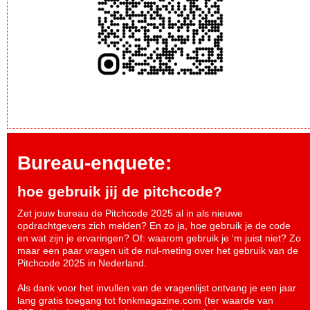
Bureau-enquete:
hoe gebruik jij de pitchcode?
Zet jouw bureau de Pitchcode 2025 al in als nieuwe
opdrachtgevers zich melden? En zo ja, hoe gebruik je de code
en wat zijn je ervaringen? Of: waarom gebruik je ‘m juist niet? Zo
maar een paar vragen uit de nul-meting over het gebruik van de
Pitchcode 2025 in Nederland.
Als dank voor het invullen van de vragenlijst ontvang je een jaar
lang gratis toegang tot fonkmagazine.com (ter waarde van