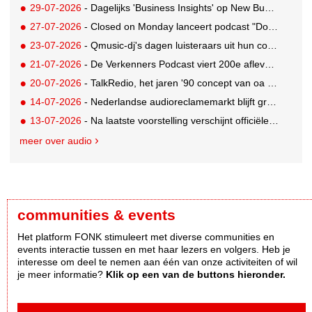
29-07-2026
- Dagelijks 'Business Insights' op New Business Radio
27-07-2026
- Closed on Monday lanceert podcast "Dood op Dinsdag" met knipoog naar de reclameindustrie
23-07-2026
- Qmusic-dj's dagen luisteraars uit hun controle over eigen agenda volledig weg te geven
21-07-2026
- De Verkenners Podcast viert 200e aflevering als podium voor het agencylandschap
20-07-2026
- TalkRedio, het jaren '90 concept van oa Theo van Gogh, Jan Lenferink en Beau van Erven Dorens, herleeft in eigentijds format
14-07-2026
- Nederlandse audioreclamemarkt blijft groeien, retail nog altijd grootste branche
13-07-2026
- Na laatste voorstelling verschijnt officiële podcast over Soldaat van Oranje - De Musical
meer over audio
communities & events
Het platform FONK stimuleert met diverse communities en
events interactie tussen en met haar lezers en volgers. Heb je
interesse om deel te nemen aan één van onze activiteiten of wil
je meer informatie?
Klik op een van de buttons hieronder.