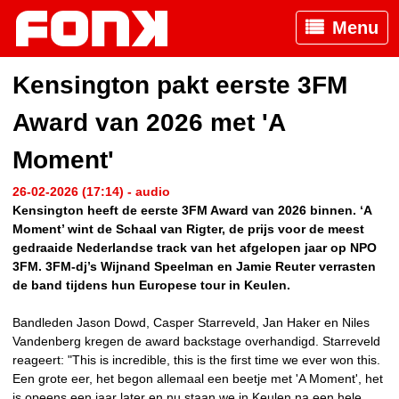
Menu
Kensington pakt eerste 3FM
Award van 2026 met 'A
Moment'
26-02-2026 (17:14) - audio
Kensington heeft de eerste 3FM Award van 2026 binnen. ‘A
Moment’ wint de Schaal van Rigter, de prijs voor de meest
gedraaide Nederlandse track van het afgelopen jaar op NPO
3FM. 3FM-dj’s Wijnand Speelman en Jamie Reuter verrasten
de band tijdens hun Europese tour in Keulen.
Bandleden Jason Dowd, Casper Starreveld, Jan Haker en Niles
Vandenberg kregen de award backstage overhandigd. Starreveld
reageert: "This is incredible, this is the first time we ever won this.
Een grote eer, het begon allemaal een beetje met 'A Moment', het
is opeens een jaar later en nu staan we in Keulen na een hele