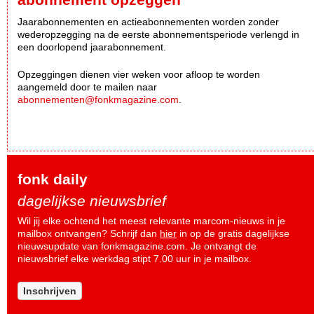
Jaarabonnementen en actieabonnementen worden zonder
wederopzegging na de eerste abonnementsperiode verlengd in
een doorlopend jaarabonnement.
Opzeggingen dienen vier weken voor afloop te worden
aangemeld door te mailen naar
abonnementen@fonkmagazine.com
.
fonk daily
dagelijkse nieuwsbrief
Wil jij elke ochtend het meest relevante marcom-nieuws in je
mailbox ontvangen? Schrijf dan
hier
in op de gratis dagelijkse
nieuwsupdate van fonkmagazine.com. Je ontvangt de
nieuwsbrief elke werkdag stipt 7.00 uur in je mailbox.
Inschrijven