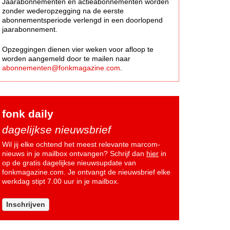
Jaarabonnementen en actieabonnementen worden
zonder wederopzegging na de eerste
abonnementsperiode verlengd in een doorlopend
jaarabonnement.
Opzeggingen dienen vier weken voor afloop te
worden aangemeld door te mailen naar
abonnementen@fonkmagazine.com
.
fonk daily
dagelijkse nieuwsbrief
Wil jij elke ochtend het meest relevante marcom-
nieuws in je mailbox ontvangen? Schrijf dan
hier
in
op de gratis dagelijkse nieuwsupdate van
fonkmagazine.com. Je ontvangt de nieuwsbrief elke
werkdag stipt 7.00 uur in je mailbox.
Inschrijven