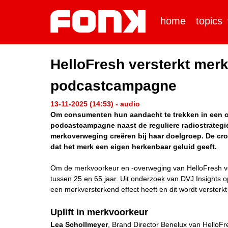
home
topics
HelloFresh versterkt me
podcastcampagne
13-11-2025 (14:53) - audio
Om consumenten hun aandacht te trekken in een o
podcastcampagne naast de reguliere radiostrategie
merkoverweging creëren bij haar doelgroep. De c
dat het merk een eigen herkenbaar geluid geeft.
Om de merkvoorkeur en -overweging van HelloFresh ve
tussen 25 en 65 jaar. Uit onderzoek van DVJ Insights op
een merkversterkend effect heeft en dit wordt versterk
Uplift in merkvoorkeur
Lea Schollmeyer
, Brand Director Benelux van HelloFr