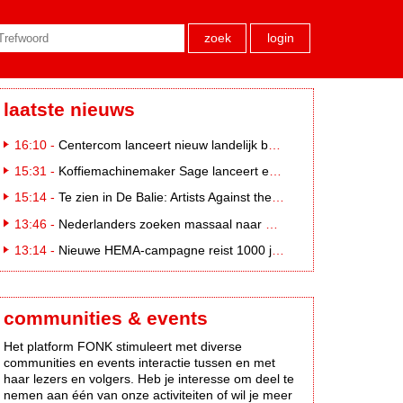
zoek
login
laatste nieuws
16:10 -
Centercom lanceert nieuw landelijk buitereclamenetwerk: City Cubes
15:31 -
Koffiemachinemaker Sage lanceert e-commerceplatform voor koffieliefhebbers
15:14 -
Te zien in De Balie: Artists Against the Kremlin III
13:46 -
Nederlanders zoeken massaal naar eclipsbrillen op Marktplaats
13:14 -
Nieuwe HEMA-campagne reist 1000 jaar terug in de tijd naar 'Hemastein'
communities & events
Het platform FONK stimuleert met diverse
communities en events interactie tussen en met
haar lezers en volgers. Heb je interesse om deel te
nemen aan één van onze activiteiten of wil je meer