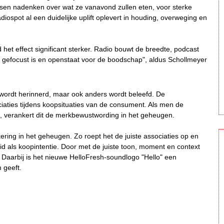
en nadenken over wat ze vanavond zullen eten, voor sterke
iospot al een duidelijke uplift oplevert in houding, overweging en
t effect significant sterker. Radio bouwt de breedte, podcast
dig gefocust is en openstaat voor de boodschap", aldus Schollmeyer
wordt herinnerd, maar ook anders wordt beleefd. De
iaties tijdens koopsituaties van de consument. Als men de
, verankert dit de merkbewustwording in het geheugen.
ering in het geheugen. Zo roept het de juiste associaties op en
d als koopintentie. Door met de juiste toon, moment en context
. Daarbij is het nieuwe HelloFresh-soundlogo "Hello" een
m geeft.