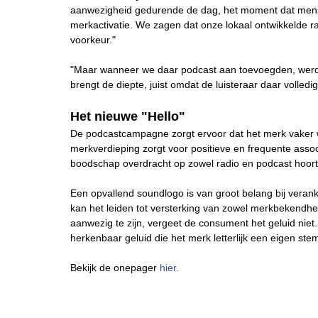
aanwezigheid gedurende de dag, het moment dat mens
merkactivatie. We zagen dat onze lokaal ontwikkelde rad
voorkeur."
"Maar wanneer we daar podcast aan toevoegden, werd he
brengt de diepte, juist omdat de luisteraar daar volle
Het nieuwe "Hello"
De podcastcampagne zorgt ervoor dat het merk vaker 
merkverdieping zorgt voor positieve en frequente assoc
boodschap overdracht op zowel radio en podcast hoort
Een opvallend soundlogo is van groot belang bij verank
kan het leiden tot versterking van zowel merkbekendhei
aanwezig te zijn, vergeet de consument het geluid niet
herkenbaar geluid die het merk letterlijk een eigen ste
Bekijk de onepager
hier.