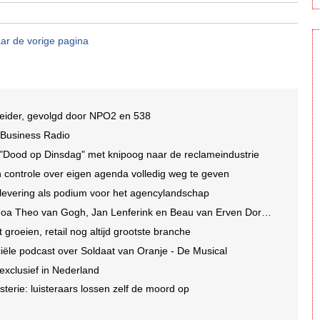
ar de vorige pagina
tleider, gevolgd door NPO2 en 538
w Business Radio
"Dood op Dinsdag" met knipoog naar de reclameindustrie
n controle over eigen agenda volledig weg te geven
flevering als podium voor het agencylandschap
 Gogh, Jan Lenferink en Beau van Erven Dorens, herleeft in eigentijds format
groeien, retail nog altijd grootste branche
ficiële podcast over Soldaat van Oranje - De Musical
 exclusief in Nederland
terie: luisteraars lossen zelf de moord op