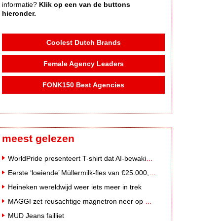
informatie?
Klik op een van de buttons
hieronder.
Coolest Dutch Brands
Female Agency Leaders
FONK150 Best Agencies
meest gelezen
WorldPride presenteert T-shirt dat AI-bewakingscamera's misleidt
Eerste ‘loeiende’ Müllermilk-fles van €25.000,- gevonden
Heineken wereldwijd weer iets meer in trek
MAGGI zet reusachtige magnetron neer op Solar Festival
MUD Jeans failliet