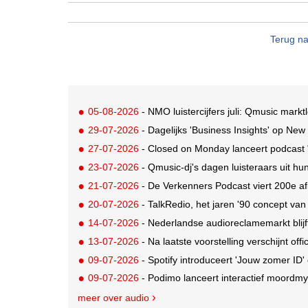
Terug na
05-08-2026
- NMO luistercijfers juli: Qmusic mark
29-07-2026
- Dagelijks 'Business Insights' op Ne
27-07-2026
- Closed on Monday lanceert podcast 
23-07-2026
- Qmusic-dj's dagen luisteraars uit hu
21-07-2026
- De Verkenners Podcast viert 200e a
20-07-2026
- TalkRedio, het jaren '90 concept van oa Theo van
14-07-2026
- Nederlandse audioreclamemarkt blijft 
13-07-2026
- Na laatste voorstelling verschijnt of
09-07-2026
- Spotify introduceert 'Jouw zomer ID'
09-07-2026
- Podimo lanceert interactief moordmys
meer over audio