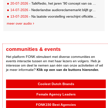
20-07-2026
- TalkRedio, het jaren '90 concept van oa Theo van Gogh, Jan Lenferink en Beau van Erven Dorens, herleeft in eigentijds format
14-07-2026
- Nederlandse audioreclamemarkt blijft groeien, retail nog altijd grootste branche
13-07-2026
- Na laatste voorstelling verschijnt officiële podcast over Soldaat van Oranje - De Musical
meer over audio
communities & events
Het platform FONK stimuleert met diverse communities en
events interactie tussen en met haar lezers en volgers. Heb je
interesse om deel te nemen aan één van onze activiteiten of wil
je meer informatie?
Klik op een van de buttons hieronder.
Coolest Dutch Brands
Female Agency Leaders
FONK150 Best Agencies