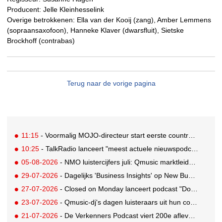
Producent: Jelle Kleinhesselink
Overige betrokkenen: Ella van der Kooij (zang), Amber Lemmens
(sopraansaxofoon), Hanneke Klaver (dwarsfluit), Sietske
Brockhoff (contrabas)
Terug naar de vorige pagina
11:15
- Voormalig MOJO-directeur start eerste country radiozender van Nederland
10:25
- TalkRadio lanceert "meest actuele nieuwspodcast van Nederland"
05-08-2026
- NMO luistercijfers juli: Qmusic marktleider, gevolgd door NPO2 en 538
29-07-2026
- Dagelijks 'Business Insights' op New Business Radio
27-07-2026
- Closed on Monday lanceert podcast "Dood op Dinsdag" met knipoog naar de reclameindustrie
23-07-2026
- Qmusic-dj's dagen luisteraars uit hun controle over eigen agenda volledig weg te geven
21-07-2026
- De Verkenners Podcast viert 200e aflevering als podium voor het agencylandschap