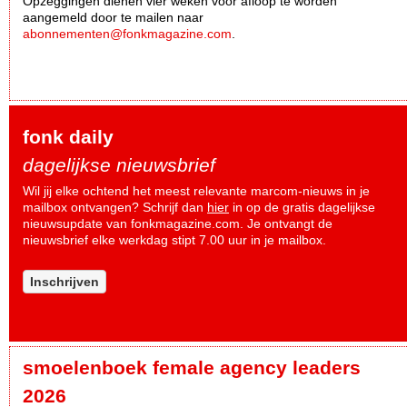
Opzeggingen dienen vier weken voor afloop te worden
aangemeld door te mailen naar
abonnementen@fonkmagazine.com
.
fonk daily
dagelijkse nieuwsbrief
Wil jij elke ochtend het meest relevante marcom-nieuws in je
mailbox ontvangen? Schrijf dan
hier
in op de gratis dagelijkse
nieuwsupdate van fonkmagazine.com. Je ontvangt de
nieuwsbrief elke werkdag stipt 7.00 uur in je mailbox.
Inschrijven
smoelenboek female agency leaders
2026