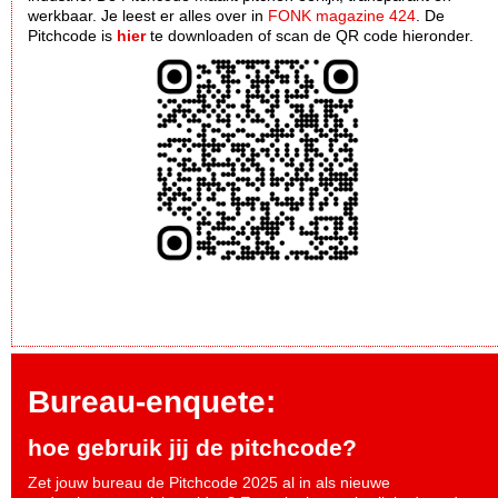
werkbaar. Je leest er alles over in
FONK magazine 424
. De
Pitchcode is
hier
te downloaden of scan de QR code hieronder.
Bureau-enquete:
hoe gebruik jij de pitchcode?
Zet jouw bureau de Pitchcode 2025 al in als nieuwe