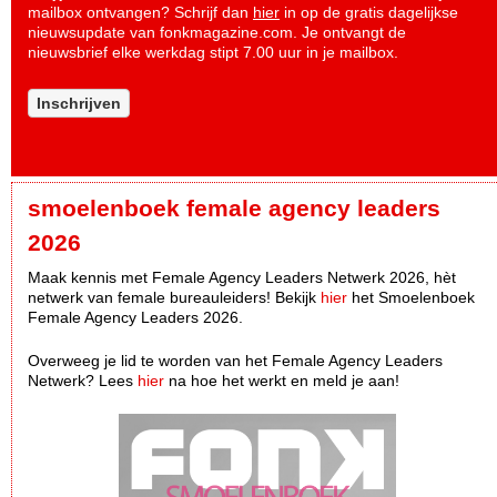
mailbox ontvangen? Schrijf dan
hier
in op de gratis dagelijkse
nieuwsupdate van fonkmagazine.com. Je ontvangt de
nieuwsbrief elke werkdag stipt 7.00 uur in je mailbox.
Inschrijven
smoelenboek female agency leaders
2026
Maak kennis met Female Agency Leaders Netwerk 2026, hèt
netwerk van female bureauleiders! Bekijk
hier
het Smoelenboek
Female Agency Leaders 2026.
Overweeg je lid te worden van het Female Agency Leaders
Netwerk? Lees
hier
na hoe het werkt en meld je aan!