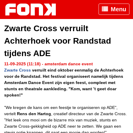
Menu
Zwarte Cross verruilt
Achterhoek voor Randstad
tijdens ADE
11-09-2025 (11:18) - amsterdam dance event
Zwarte Cross
verruilt eind oktober eenmalig de Achterhoek
voor de Randstad. Het festival organiseert namelijk tijdens
Amsterdam Dance Event zijn eigen feest, compleet met
stunts en theatrale aankleding. "Kom, want ’t geet doar
spoken!"
"We kregen de kans om een feestje te organiseren op ADE",
vertelt
Rens den Hartog
, creatief directeur van de Zwarte Cross.
"Het leek ons mooi om de bizarre mix van muziek, stunts en
Zwarte Cross-gekkigheid op ADE neer te zetten. We gaan een
stevig potje knappen, dit gaat een mooie dag worden!"