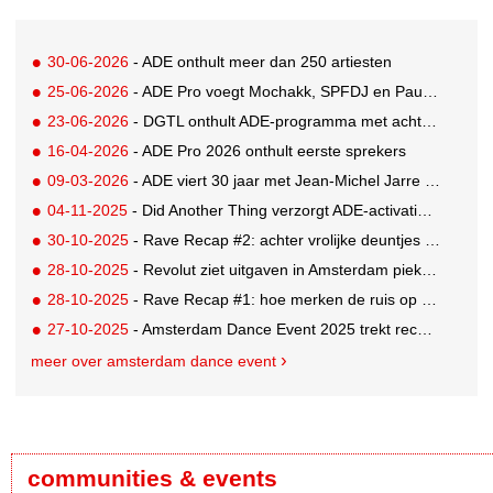
30-06-2026
- ADE onthult meer dan 250 artiesten
25-06-2026
- ADE Pro voegt Mochakk, SPFDJ en Paul Hartnoll toe aan jubileum line-up
23-06-2026
- DGTL onthult ADE-programma met acht shows op twee locaties
16-04-2026
- ADE Pro 2026 onthult eerste sprekers
09-03-2026
- ADE viert 30 jaar met Jean-Michel Jarre als eregast
04-11-2025
- Did Another Thing verzorgt ADE-activaties Dolby en Thuisbezorgd
30-10-2025
- Rave Recap #2: achter vrolijke deuntjes schuilen serieuze woorden
28-10-2025
- Revolut ziet uitgaven in Amsterdam pieken tijdens ADE
28-10-2025
- Rave Recap #1: hoe merken de ruis op social media doorbreken
27-10-2025
- Amsterdam Dance Event 2025 trekt recordaantal bezoekers
meer over amsterdam dance event
communities & events