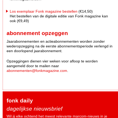
Los exemplaar Fonk magazine bestellen
(€14,50)
Het bestellen van de digitale editie van Fonk magazine kan
ook (€9,49)
abonnement opzeggen
Jaarabonnementen en actieabonnementen worden zonder
wederopzegging na de eerste abonnementsperiode verlengd in
een doorlopend jaarabonnement.
Opzeggingen dienen vier weken voor afloop te worden
aangemeld door te mailen naar
abonnementen@fonkmagazine.com
.
fonk daily
dagelijkse nieuwsbrief
Wil jij elke ochtend het meest relevante marcom-nieuws in je