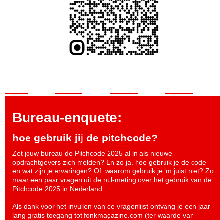
Bureau-enquete:
hoe gebruik jij de pitchcode?
Zet jouw bureau de Pitchcode 2025 al in als nieuwe
opdrachtgevers zich melden? En zo ja, hoe gebruik je de code
en wat zijn je ervaringen? Of: waarom gebruik je ‘m juist niet? Zo
maar een paar vragen uit de nul-meting over het gebruik van de
Pitchcode 2025 in Nederland.
Als dank voor het invullen van de vragenlijst ontvang je een jaar
lang gratis toegang tot fonkmagazine.com (ter waarde van