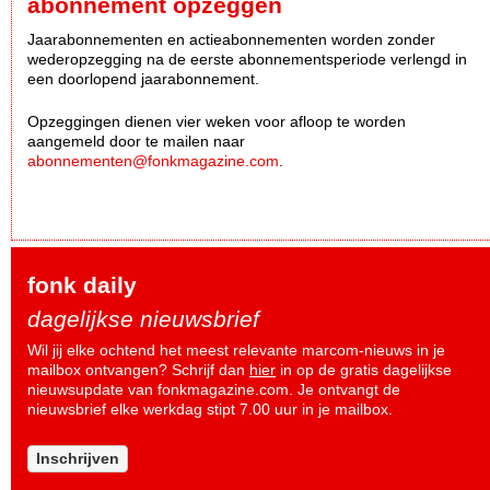
abonnement opzeggen
Jaarabonnementen en actieabonnementen worden zonder
wederopzegging na de eerste abonnementsperiode verlengd in
een doorlopend jaarabonnement.
Opzeggingen dienen vier weken voor afloop te worden
aangemeld door te mailen naar
abonnementen@fonkmagazine.com
.
fonk daily
dagelijkse nieuwsbrief
Wil jij elke ochtend het meest relevante marcom-nieuws in je
mailbox ontvangen? Schrijf dan
hier
in op de gratis dagelijkse
nieuwsupdate van fonkmagazine.com. Je ontvangt de
nieuwsbrief elke werkdag stipt 7.00 uur in je mailbox.
Inschrijven