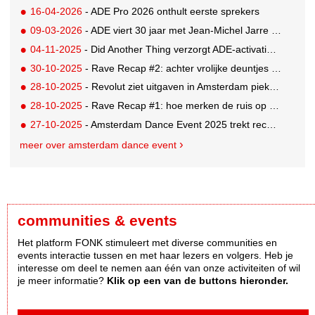
16-04-2026
- ADE Pro 2026 onthult eerste sprekers
09-03-2026
- ADE viert 30 jaar met Jean-Michel Jarre als eregast
04-11-2025
- Did Another Thing verzorgt ADE-activaties Dolby en Thuisbezorgd
30-10-2025
- Rave Recap #2: achter vrolijke deuntjes schuilen serieuze woorden
28-10-2025
- Revolut ziet uitgaven in Amsterdam pieken tijdens ADE
28-10-2025
- Rave Recap #1: hoe merken de ruis op social media doorbreken
27-10-2025
- Amsterdam Dance Event 2025 trekt recordaantal bezoekers
meer over amsterdam dance event
communities & events
Het platform FONK stimuleert met diverse communities en
events interactie tussen en met haar lezers en volgers. Heb je
interesse om deel te nemen aan één van onze activiteiten of wil
je meer informatie?
Klik op een van de buttons hieronder.