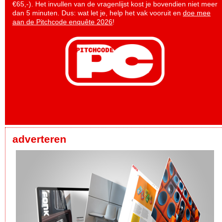
€65,-). Het invullen van de vragenlijst kost je bovendien niet meer
dan 5 minuten. Dus: wat let je, help het vak vooruit en
doe mee
aan de Pitchcode enquête 2026
!
adverteren