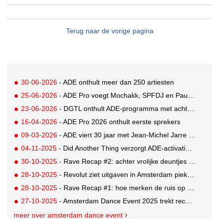
Terug naar de vorige pagina
30-06-2026
- ADE onthult meer dan 250 artiesten
25-06-2026
- ADE Pro voegt Mochakk, SPFDJ en Paul Hartnoll toe aan jubileum line-up
23-06-2026
- DGTL onthult ADE-programma met acht shows op twee locaties
16-04-2026
- ADE Pro 2026 onthult eerste sprekers
09-03-2026
- ADE viert 30 jaar met Jean-Michel Jarre als eregast
04-11-2025
- Did Another Thing verzorgt ADE-activaties Dolby en Thuisbezorgd
30-10-2025
- Rave Recap #2: achter vrolijke deuntjes schuilen serieuze woorden
28-10-2025
- Revolut ziet uitgaven in Amsterdam pieken tijdens ADE
28-10-2025
- Rave Recap #1: hoe merken de ruis op social media doorbreken
27-10-2025
- Amsterdam Dance Event 2025 trekt recordaantal bezoekers
meer over amsterdam dance event