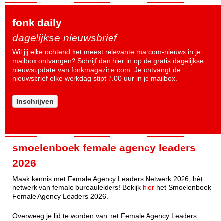
fonk daily
dagelijkse nieuwsbrief
Wil jij elke ochtend het meest relevante marcom-nieuws in je
mailbox ontvangen? Schrijf dan
hier
in op de gratis dagelijkse
nieuwsupdate van fonkmagazine.com. Je ontvangt de
nieuwsbrief elke werkdag stipt 7.00 uur in je mailbox.
Inschrijven
smoelenboek female agency leaders
2026
Maak kennis met Female Agency Leaders Netwerk 2026, hèt
netwerk van female bureauleiders! Bekijk
hier
het Smoelenboek
Female Agency Leaders 2026.
Overweeg je lid te worden van het Female Agency Leaders