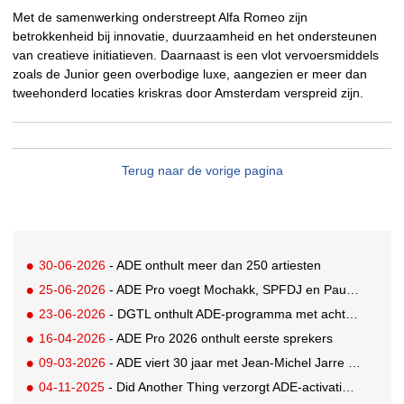
Met de samenwerking onderstreept Alfa Romeo zijn
betrokkenheid bij innovatie, duurzaamheid en het ondersteunen
van creatieve initiatieven. Daarnaast is een vlot vervoersmiddels
zoals de Junior geen overbodige luxe, aangezien er meer dan
tweehonderd locaties kriskras door Amsterdam verspreid zijn.
Terug naar de vorige pagina
30-06-2026
- ADE onthult meer dan 250 artiesten
25-06-2026
- ADE Pro voegt Mochakk, SPFDJ en Paul Hartnoll toe aan jubileum line-up
23-06-2026
- DGTL onthult ADE-programma met acht shows op twee locaties
16-04-2026
- ADE Pro 2026 onthult eerste sprekers
09-03-2026
- ADE viert 30 jaar met Jean-Michel Jarre als eregast
04-11-2025
- Did Another Thing verzorgt ADE-activaties Dolby en Thuisbezorgd