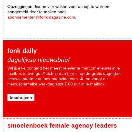
Opzeggingen dienen vier weken voor afloop te worden
aangemeld door te mailen naar
abonnementen@fonkmagazine.com
.
fonk daily
dagelijkse nieuwsbrief
Wil jij elke ochtend het meest relevante marcom-nieuws in je
mailbox ontvangen? Schrijf dan
hier
in op de gratis dagelijkse
nieuwsupdate van fonkmagazine.com. Je ontvangt de
nieuwsbrief elke werkdag stipt 7.00 uur in je mailbox.
Inschrijven
smoelenboek female agency leaders