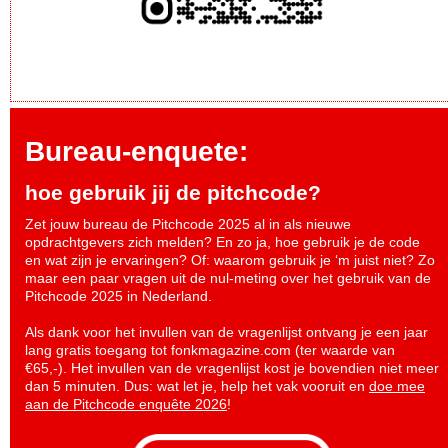
Bureau-enquete:
hoe gebruik jij de pitchcode?
Zet jouw bureau de Pitchcode 2025 al in als nieuwe
opdrachtgevers zich melden? En zo ja, hoe gebruik je de code
en wat zijn je ervaringen? Of: waarom gebruik je ‘m juist niet? Zo
maar een paar vragen uit de nul-meting over het gebruik van de
Pitchcode 2025 in Nederland.
Als dank voor het invullen van de vragenlijst ontvang je een jaar
lang gratis toegang tot fonkmagazine.com (ter waarde van
€65,-). Het invullen van de vragenlijst kost je bovendien niet meer
dan 5 minuten. Dus: wat let je, help het vak vooruit en
doe mee
aan de Pitchcode enquête 2026
!