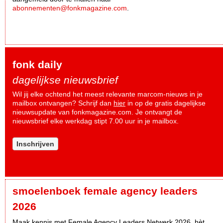
abonnementen@fonkmagazine.com
.
fonk daily
dagelijkse nieuwsbrief
Wil jij elke ochtend het meest relevante marcom-nieuws in je
mailbox ontvangen? Schrijf dan
hier
in op de gratis dagelijkse
nieuwsupdate van fonkmagazine.com. Je ontvangt de
nieuwsbrief elke werkdag stipt 7.00 uur in je mailbox.
Inschrijven
smoelenboek female agency leaders
2026
Maak kennis met Female Agency Leaders Netwerk 2026, hèt