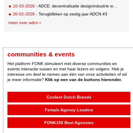
10-03-2026
- ADCE: decentralisatie designindustrie wordt een blijvertje
20-02-2026
- Terugblikken op zestig jaar ADCN #3
meer over adcn
communities & events
Het platform FONK stimuleert met diverse communities en
events interactie tussen en met haar lezers en volgers. Heb je
interesse om deel te nemen aan één van onze activiteiten of wil
je meer informatie?
Klik op een van de buttons hieronder.
Coolest Dutch Brands
Female Agency Leaders
FONK150 Best Agencies