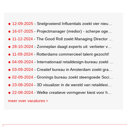
12-09-2025
- Snelgroeiend Influentials zoekt vier nieuwe collega's
16-07-2025
- Projectmanager (medior) - scherpe ogen uit de bureauwereld
11-12-2024
- The Good Roll zoekt Managing Director om impact te vergroten
28-10-2024
- Zonneplan daagt experts uit: verbeter voice-assistant
11-09-2024
- Rotterdams commercieel talent gezocht!
04-09-2024
- Internationaal retaildesign-bureau zoekt Lead Design en Projectmanager
03-09-2024
- Creatief bureau in Amsterdam zoekt grafisch ontwerper
02-09-2024
- Gronings bureau zoekt steengoede Social Creative
23-08-2024
- 3D visualizer in de wereld van retaildesign gezocht
22-08-2024
- Welke creatieve vormgever kiest voor het hoge noorden?
meer over vacatures