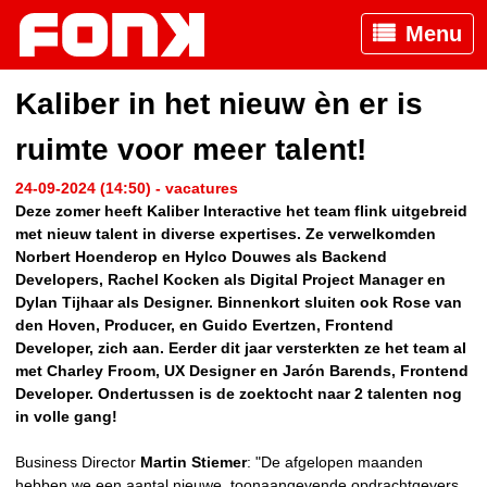
Menu
Kaliber in het nieuw èn er is
ruimte voor meer talent!
24-09-2024 (14:50) - vacatures
Deze zomer heeft Kaliber Interactive het team flink uitgebreid
met nieuw talent in diverse expertises. Ze verwelkomden
Norbert Hoenderop en Hylco Douwes als Backend
Developers, Rachel Kocken als Digital Project Manager en
Dylan Tijhaar als Designer. Binnenkort sluiten ook Rose van
den Hoven, Producer, en Guido Evertzen, Frontend
Developer, zich aan. Eerder dit jaar versterkten ze het team al
met Charley Froom, UX Designer en Jarón Barends, Frontend
Developer. Ondertussen is de zoektocht naar 2 talenten nog
in volle gang!
Business Director
Martin Stiemer
: "De afgelopen maanden
hebben we een aantal nieuwe, toonaangevende opdrachtgevers