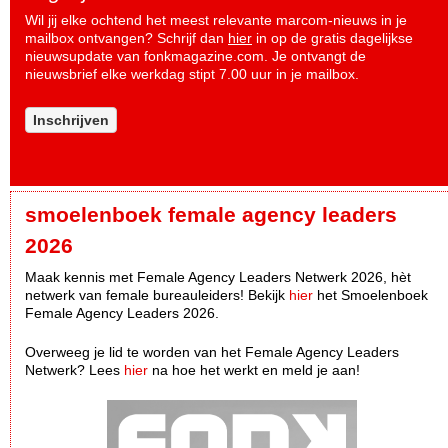
Wil jij elke ochtend het meest relevante marcom-nieuws in je
mailbox ontvangen? Schrijf dan
hier
in op de gratis dagelijkse
nieuwsupdate van fonkmagazine.com. Je ontvangt de
nieuwsbrief elke werkdag stipt 7.00 uur in je mailbox.
Inschrijven
smoelenboek female agency leaders
2026
Maak kennis met Female Agency Leaders Netwerk 2026, hèt
netwerk van female bureauleiders! Bekijk
hier
het Smoelenboek
Female Agency Leaders 2026.
Overweeg je lid te worden van het Female Agency Leaders
Netwerk? Lees
hier
na hoe het werkt en meld je aan!