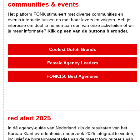
communities & events
Het platform FONK stimuleert met diverse communities en
events interactie tussen en met haar lezers en volgers. Heb je
interesse om deel te nemen aan één van onze activiteiten of wil
je meer informatie?
Klik op een van de buttons hieronder.
Coolest Dutch Brands
Female Agency Leaders
FONK150 Best Agencies
red alert 2025
In dè agency-guide van Nederland zijn de resultaten van het
Bureau Klanttevredenheids-onderzoek 2025 integraal te vinden,
inclusief de bureaupresentaties van de meest foxy bureaus van