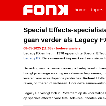
home
topics
Special Effects-speciali
gaan verder als Legacy F
08-05-2025 (11:08) - toeleveranciers
Legacy FX en het in 1970 opgerichte Special Effe
Legacy FX
. De samenwerking markeert een nieuw ho
De leiding van het samengevoegde bedrijf komt in han
brengt jarenlange ervaring en vakmanschap samen, met 
leveren voor uiteenlopende producties.
Richard Holl
raken, ontroeren of verbazen. Door deze samenwerking
Legacy FX vestigt zich in Rotterdam op de voormalige l
op speciale effecten voor film-, televisie-, theater- en