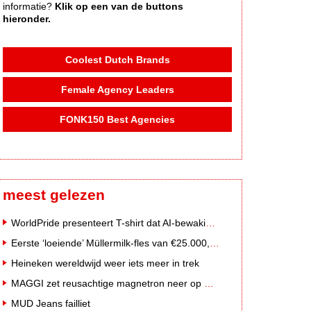
informatie?
Klik op een van de buttons
hieronder.
Coolest Dutch Brands
Female Agency Leaders
FONK150 Best Agencies
meest gelezen
WorldPride presenteert T-shirt dat AI-bewakingscamera's misleidt
Eerste ‘loeiende’ Müllermilk-fles van €25.000,- gevonden
Heineken wereldwijd weer iets meer in trek
MAGGI zet reusachtige magnetron neer op Solar Festival
MUD Jeans failliet