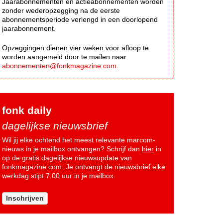
Jaarabonnementen en actieabonnementen worden
zonder wederopzegging na de eerste
abonnementsperiode verlengd in een doorlopend
jaarabonnement.
Opzeggingen dienen vier weken voor afloop te
worden aangemeld door te mailen naar
abonnementen@fonkmagazine.com
.
fonk daily
dagelijkse nieuwsbrief
Wil jij elke ochtend het meest relevante marcom-
nieuws in je mailbox ontvangen? Schrijf dan
hier
in
op de gratis dagelijkse nieuwsupdate van
fonkmagazine.com. Je ontvangt de nieuwsbrief elke
werkdag stipt 7.00 uur in je mailbox.
Inschrijven