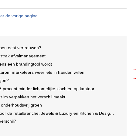
ar de vorige pagina
nsen echt vertrouwen?
p strak afvalmanagement
ens een brandingtool wordt
arom marketeers weer iets in handen willen
agen?
3 procent minder lichamelijke klachten op kantoor
lim verpakken het verschil maakt
n onderhoudsvrij groen
e retailbranche: Jewels & Luxury en Kitchen & Design Days 2026
 verschil?