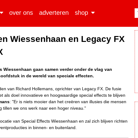
over ons
adverteren
shop
sten Wiessenhaan en Legacy FX
X
cts Wiessenhaan gaan samen verder onder de vlag van
ofdstuk in de wereld van speciale effecten.
den van Richard Hollemans, oprichter van Legacy FX. De fusie
als doel innovatieve en hoogwaardige special effects te blijven
emans
: "Er is niets mooier dan het creëren van illusies die mensen
 tillen we ons werk naar een hoger niveau."
ocatie van Special Effects Wiessenhaan en zal zich blijven richten
 eventproducties in binnen- en buitenland.