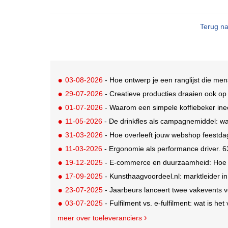
Terug na
03-08-2026
- Hoe ontwerp je een ranglijst die me
29-07-2026
- Creatieve producties draaien ook o
01-07-2026
- Waarom een simpele koffiebeker ine
11-05-2026
- De drinkfles als campagnemiddel: wa
31-03-2026
- Hoe overleeft jouw webshop feestd
11-03-2026
- Ergonomie als performance driver. 6
19-12-2025
- E-commerce en duurzaamheid: Hoe s
17-09-2025
- Kunsthaagvoordeel.nl: marktleider i
23-07-2025
- Jaarbeurs lanceert twee vakevents voor d
03-07-2025
- Fulfilment vs. e-fulfilment: wat is het
meer over toeleveranciers