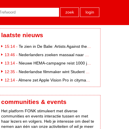
zoek
login
laatste nieuws
15:14 -
Te zien in De Balie: Artists Against the Kremlin III
13:46 -
Nederlanders zoeken massaal naar eclipsbrillen op Marktplaats
13:14 -
Nieuwe HEMA-campagne reist 1000 jaar terug in de tijd naar 'Hemastein'
12:35 -
Nederlandse filmmaker wint Student Academy Award
12:14 -
Almere zet Apple Vision Pro in citymarketing
communities & events
Het platform FONK stimuleert met diverse
communities en events interactie tussen en met
haar lezers en volgers. Heb je interesse om deel te
nemen aan één van onze activiteiten of wil je meer