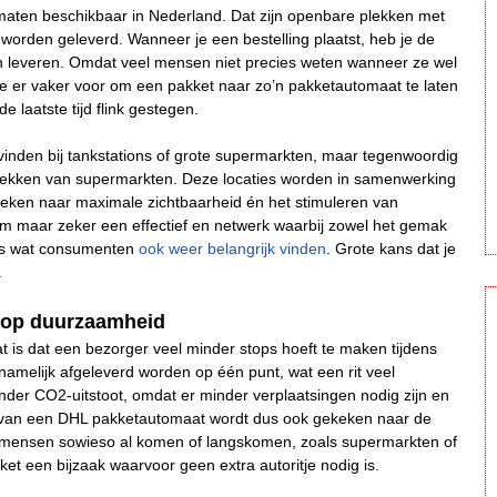
maten beschikbaar in Nederland. Dat zijn openbare plekken met
orden geleverd. Wanneer je een bestelling plaatst, heb je de
en leveren. Omdat veel mensen niet precies weten wanneer ze wel
ze er vaker voor om een pakket naar zo’n pakketautomaat te laten
 laatste tijd flink gestegen.
n vinden bij tankstations of grote supermarkten, maar tegenwoordig
rplekken van supermarkten. Deze locaties worden in samenwerking
ekeken naar maximale zichtbaarheid én het stimuleren van
am maar zeker een effectief en netwerk waarbij zowel het gemak
ets wat consumenten
ook weer belangrijk vinden
. Grote kans dat je
.
n op duurzaamheid
is dat een bezorger veel minder stops hoeft te maken tijdens
 namelijk afgeleverd worden op één punt, wat een rit veel
nder CO2-uitstoot, omdat er minder verplaatsingen nodig zijn en
g van een DHL pakketautomaat wordt dus ook gekeken naar de
aar mensen sowieso al komen of langskomen, zoals supermarkten of
et een bijzaak waarvoor geen extra autoritje nodig is.