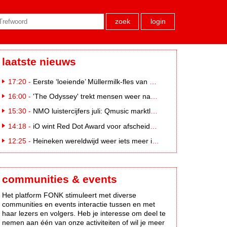
zoek
login
laatste nieuws
17:20 -
Eerste ‘loeiende’ Müllermilk-fles van €25.000,- gevonden
16:00 -
'The Odyssey' trekt mensen weer naar de bioscoop
15:30 -
NMO luistercijfers juli: Qmusic marktleider, gevolgd door NPO2 en 538
14:18 -
iO wint Red Dot Award voor afscheidscampagne Peter Houtman bij Feyenoord
12:25 -
Heineken wereldwijd weer iets meer in trek
communities & events
Het platform FONK stimuleert met diverse
communities en events interactie tussen en met
haar lezers en volgers. Heb je interesse om deel te
nemen aan één van onze activiteiten of wil je meer