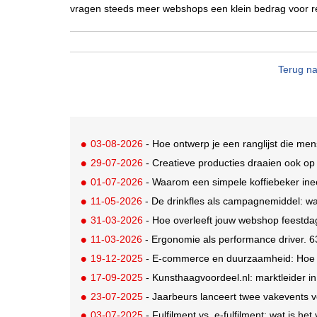
vragen steeds meer webshops een klein bedrag voor 
Terug na
03-08-2026
- Hoe ontwerp je een ranglijst die me
29-07-2026
- Creatieve producties draaien ook o
01-07-2026
- Waarom een simpele koffiebeker ine
11-05-2026
- De drinkfles als campagnemiddel: wa
31-03-2026
- Hoe overleeft jouw webshop feestd
11-03-2026
- Ergonomie als performance driver. 6
19-12-2025
- E-commerce en duurzaamheid: Hoe s
17-09-2025
- Kunsthaagvoordeel.nl: marktleider i
23-07-2025
- Jaarbeurs lanceert twee vakevents voor d
03-07-2025
- Fulfilment vs. e-fulfilment: wat is het