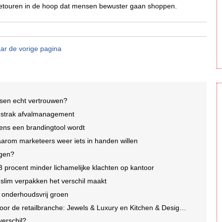
retouren in de hoop dat mensen bewuster gaan shoppen.
ar de vorige pagina
nsen echt vertrouwen?
p strak afvalmanagement
ens een brandingtool wordt
arom marketeers weer iets in handen willen
agen?
3 procent minder lichamelijke klachten op kantoor
lim verpakken het verschil maakt
n onderhoudsvrij groen
e retailbranche: Jewels & Luxury en Kitchen & Design Days 2026
 verschil?