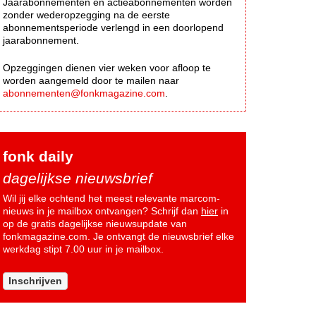
Jaarabonnementen en actieabonnementen worden
zonder wederopzegging na de eerste
abonnementsperiode verlengd in een doorlopend
jaarabonnement.
Opzeggingen dienen vier weken voor afloop te
worden aangemeld door te mailen naar
abonnementen@fonkmagazine.com
.
fonk daily
dagelijkse nieuwsbrief
Wil jij elke ochtend het meest relevante marcom-
nieuws in je mailbox ontvangen? Schrijf dan
hier
in
op de gratis dagelijkse nieuwsupdate van
fonkmagazine.com. Je ontvangt de nieuwsbrief elke
werkdag stipt 7.00 uur in je mailbox.
Inschrijven