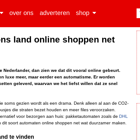
over ons
adverteren
shop
ns land online shoppen net
 Nederlander, dan zien we dat dit vooral online gebeurt.
een luxe meer, maar eerder een automatisme. Er worden
tten geleverd, waarvan we het liefst willen dat ze snel
t die soms gezien wordt als een drama. Denk alleen al aan de CO2-
 busjes die straten bezet houden en meer files veroorzaken.
 alternatief voor bezorgen aan huis: pakketautomaten zoals de
DHL
rom dit soort automaten online shoppen net wat duurzamer maken.
nd te vinden