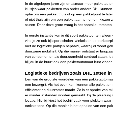
In de afgelopen jaren zijn er alsmaar meer pakketauto
kluisjes waar pakketten van onder andere DHL kunnen w
optie om een pakket thuis of op een pakketpunt te lat
of niet thuis zijn om een pakket aan te nemen, kiezen 
sturen. Door deze grote vraag is het aantal automaten de
In eerste instantie kon je dit soort pakketpunten allee
vind je ze ook bij sportscholen, winkels en op parkee
met de logistieke partijen bepaald, waarbij er wordt g
duurzame mobiliteit. Op die manier ontstaat er langza
van consumenten als duurzaamheid centraal staan, i
bij jou in de buurt ook een pakketautomaat kunt vinden
Logistieke bedrijven zoals DHL zetten i
Een van de grootste voordelen van een pakketautomaat 
een bezorgrit. Als het even kan, kunnen alle pakketten
efficiënter en duurzamer maakt. Zo is er sprake van mi
er minder afstanden worden gemaakt. Bij de plaatsin
locatie. Hierbij kiest het bedrijf vaak voor plekken w
tankstations. Op die manier is het ophalen van een pakk