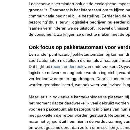
Logischerwijs vermindert ook dit de ecologische impac
groener is. Daarnaast is het interessant om te kijke
communicatie begint al bij je bestelling. Eerder lag de
bezorging’ thuis, terwijl logistieke bedrijven nu eerd
‘samen verminderen we de uitstoot’. Hoewel dit misschie
de consument. Zo krijgen ze direct te maken met de op
Ook focus op pakketautomaat voor verder
Een ander punt waarbij pakketautomaten bij kunnen dr
soort automaten niet alleen dienen als afhaalpunt, maa
Dat blijkt uit
recent onderzoek
van onderzoekers Ozyavas
logistieke netwerken nog beter worden ingericht, waar
verder kan worden teruggedrongen. Daarbij kunnen bez
worden geoptimaliseerd, wat ook weer van invloed is o
Maar: er zijn ook enkele kanttekeningen te plaatsen bi
het moment dat ze daadwerkelijk veel gebruikt worde
voor een pakketpunt als bezorgpunt in plaats van hun
met pakketten die retour worden gestuurd. Retouren k
maar het pijnpunt zit hem hier in de verduurzaming va
én wordt gestimuleerd, dan zullen er misschien juist m