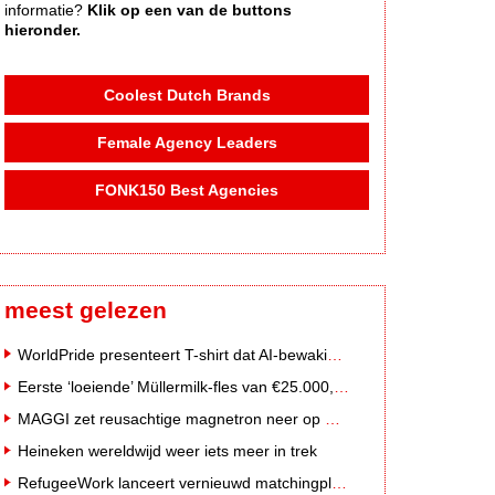
informatie?
Klik op een van de buttons
hieronder.
Coolest Dutch Brands
Female Agency Leaders
FONK150 Best Agencies
meest gelezen
WorldPride presenteert T-shirt dat AI-bewakingscamera's misleidt
Eerste ‘loeiende’ Müllermilk-fles van €25.000,- gevonden
MAGGI zet reusachtige magnetron neer op Solar Festival
Heineken wereldwijd weer iets meer in trek
RefugeeWork lanceert vernieuwd matchingplatform voor nieuwkomers en werkgevers