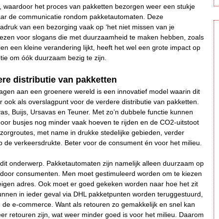
t, waardoor het proces van pakketten bezorgen weer een stukje
n naar de communicatie rondom pakketautomaten. Deze
 nadruk van een bezorging vaak op ‘het niet missen van je
er kiezen voor slogans die met duurzaamheid te maken hebben, zoals
n een kleine verandering lijkt, heeft het wel een grote impact op
tie om óók duurzaam bezig te zijn.
e distributie van pakketten
agen aan een groenere wereld is een innovatief model waarin dit
r ook als overslagpunt voor de verdere distributie van pakketten.
, Buijs, Ursavas en Teuner. Met zo’n dubbele functie kunnen
door busjes nog minder vaak hoeven te rijden en de CO2-uitstoot
orgroutes, met name in drukke stedelijke gebieden, verder
p de verkeersdrukte. Beter voor de consument én voor het milieu.
j dit onderwerp. Pakketautomaten zijn namelijk alleen duurzaam op
n door consumenten. Men moet gestimuleerd worden om te kiezen
 eigen adres. Ook moet er goed gekeken worden naar hoe het zit
unnen in ieder geval via DHL pakketpunten worden teruggestuurd,
n de e-commerce. Want als retouren zo gemakkelijk en snel kan
eer retouren zijn, wat weer minder goed is voor het milieu. Daarom