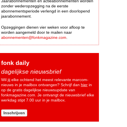
Jaarabonnementen en actieabonnementen worden
zonder wederopzegging na de eerste
abonnementsperiode verlengd in een doorlopend
jaarabonnement.
Opzeggingen dienen vier weken voor afloop te
worden aangemeld door te mailen naar
abonnementen@fonkmagazine.com
.
fonk daily
dagelijkse nieuwsbrief
Wil jij elke ochtend het meest relevante marcom-
nieuws in je mailbox ontvangen? Schrijf dan
hier
in
op de gratis dagelijkse nieuwsupdate van
fonkmagazine.com. Je ontvangt de nieuwsbrief elke
werkdag stipt 7.00 uur in je mailbox.
Inschrijven