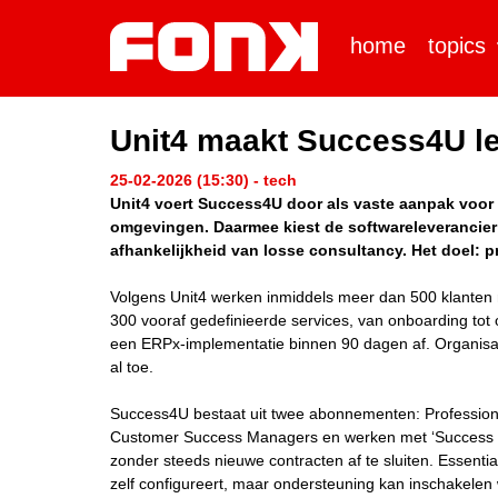
home
topics
Unit4 maakt Success4U le
25-02-2026 (15:30) - tech
Unit4 voert Success4U door als vaste aanpak voor
omgevingen. Daarmee kiest de softwareleverancier 
afhankelijkheid van losse consultancy. Het doel: p
Volgens Unit4 werken inmiddels meer dan 500 klante
300 vooraf gedefinieerde services, van onboarding tot 
een ERPx-implementatie binnen 90 dagen af. Organisat
al toe.
Success4U bestaat uit twee abonnementen: Professional
Customer Success Managers en werken met ‘Success Poi
zonder steeds nieuwe contracten af te sluiten. Essentia
zelf configureert, maar ondersteuning kan inschakelen