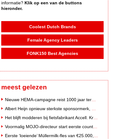
informatie?
Klik op een van de buttons
hieronder.
Coolest Dutch Brands
Female Agency Leaders
FONK150 Best Agencies
meest gelezen
Nieuwe HEMA-campagne reist 1000 jaar terug in de tijd naar 'Hemastein'
Albert Heijn opnieuw sterkste sponsormerk, PostNL daalt
Het blijft modderen bij fietsfabrikant Accell. Krijgt uitstel van betaling
Voormalig MOJO-directeur start eerste country radiozender van Nederland
Eerste ‘loeiende’ Müllermilk-fles van €25.000,- gevonden