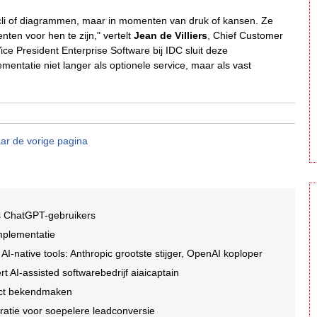
ycli of diagrammen, maar in momenten van druk of kansen. Ze
en voor hen te zijn," vertelt
Jean de Villiers
, Chief Customer
ice President Enterprise Software bij IDC sluit deze
entatie niet langer als optionele service, maar als vast
ar de vorige pagina
is ChatGPT-gebruikers
implementatie
I-native tools: Anthropic grootste stijger, OpenAI koploper
t AI-assisted softwarebedrijf aiaicaptain
rect bekendmaken
ratie voor soepelere leadconversie