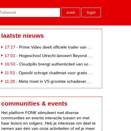
zoek
login
laatste nieuws
17:17 -
Prime Video deelt officiële trailer van L*VE KLEINE
17:01 -
Hogeschool Utrecht lanceert Beyond Campus binnen International Creative Business
16:53 -
Cloudpillo brengt authenticiteit van social naar tv
11:53 -
OpenAI schrapt chatlimiet voor gratis ChatGPT-gebruikers
11:28 -
Meta moet in VS grootste schadevergoeding ooit betalen: 567 miljoen dollar
communities & events
Het platform FONK stimuleert met diverse
communities en events interactie tussen en met
haar lezers en volgers. Heb je interesse om deel te
nemen aan één van onze activiteiten of wil je meer