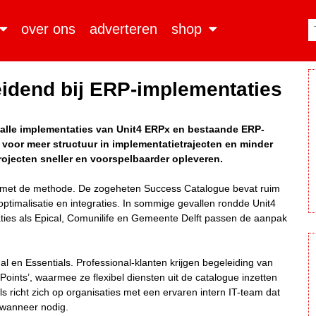
over ons
adverteren
shop
idend bij ERP-implementaties
 alle implementaties van Unit4 ERPx en bestaande ERP-
voor meer structuur in implementatietrajecten en minder
rojecten sneller en voorspelbaarder opleveren.
n met de methode. De zogeheten Success Catalogue bevat ruim
optimalisatie en integraties. In sommige gevallen rondde Unit4
ies als Epical, Comunilife en Gemeente Delft passen de aanpak
 en Essentials. Professional-klanten krijgen begeleiding van
nts’, waarmee ze flexibel diensten uit de catalogue inzetten
ls richt zich op organisaties met een ervaren intern IT-team dat
 wanneer nodig.