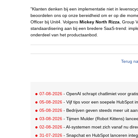
"Klanten denken bij een implementatie niet in levensc
beoordelen ons op onze bereidheid om er op die moment
Officer bij Unit4. Volgens
Mickey North Rizza
, Group V
standaardisering aan bij een bredere SaaS-trend: implem
onderdeel van het productaanbod.
Terug na
07-08-2026
- OpenAI schrapt chatlimiet voor grat
05-08-2026
- Vijf tips voor een soepele HubSpot 
05-08-2026
- Bedrijven geven steeds meer uit aan A
03-08-2026
- Tijmen Mulder (Robot Kittens) lanceer
02-08-2026
- AI-systemen moet zich vanaf nu di
31-07-2026
- Snapchat en HubSpot lanceren integ