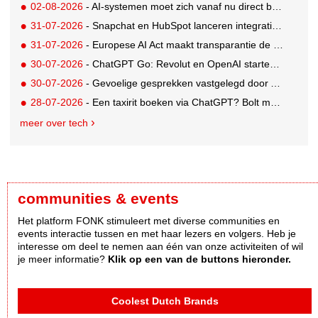
02-08-2026
- AI-systemen moet zich vanaf nu direct bekendmaken
31-07-2026
- Snapchat en HubSpot lanceren integratie voor soepelere leadconversie
31-07-2026
- Europese AI Act maakt transparantie de nieuwe standaard voor AI
30-07-2026
- ChatGPT Go: Revolut en OpenAI starten internationale samenwerking
30-07-2026
- Gevoelige gesprekken vastgelegd door AI: Kind & meer, Zij aan Zij en Aventurijn kiezen voor Notizy
28-07-2026
- Een taxirit boeken via ChatGPT? Bolt maakt het mogelijk
meer over tech
communities & events
Het platform FONK stimuleert met diverse communities en
events interactie tussen en met haar lezers en volgers. Heb je
interesse om deel te nemen aan één van onze activiteiten of wil
je meer informatie?
Klik op een van de buttons hieronder.
Coolest Dutch Brands