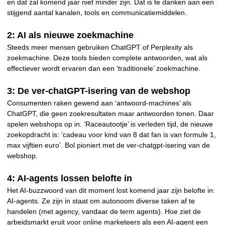
en dat zal komend jaar niet minder zijn. Dat is te danken aan een
stijgend aantal kanalen, tools en communicatiemiddelen.
2: AI als nieuwe zoekmachine
Steeds meer mensen gebruiken ChatGPT of Perplexity als
zoekmachine. Deze tools bieden complete antwoorden, wat als
effectiever wordt ervaren dan een ‘traditionele’ zoekmachine.
3: De ver-chatGPT-isering van de webshop
Consumenten raken gewend aan ‘antwoord-machines’ als
ChatGPT, die geen zoekresultaten maar antwoorden tonen. Daar
spelen webshops op in. ‘Raceautootje’ is verleden tijd, de nieuwe
zoekopdracht is: ‘cadeau voor kind van 8 dat fan is van formule 1,
max vijftien euro’. Bol pioniert met de ver-chatgpt-isering van de
webshop.
4: AI-agents lossen belofte in
Het AI-buzzwoord van dit moment lost komend jaar zijn belofte in:
AI-agents. Ze zijn in staat om autonoom diverse taken af te
handelen (met agency, vandaar de term agents). Hoe ziet de
arbeidsmarkt eruit voor online marketeers als een AI-agent een