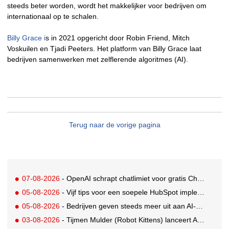
steeds beter worden, wordt het makkelijker voor bedrijven om
internationaal op te schalen.
Billy Grace i
s in 2021 opgericht door Robin Friend, Mitch
Voskuilen en Tjadi Peeters. Het platform van Billy Grace laat
bedrijven samenwerken met zelflerende algoritmes (AI).
Terug naar de vorige pagina
07-08-2026
- OpenAI schrapt chatlimiet voor gratis ChatGPT-gebruikers
05-08-2026
- Vijf tips voor een soepele HubSpot implementatie
05-08-2026
- Bedrijven geven steeds meer uit aan AI-native tools: Anthropic grootste stijger, OpenAI koploper
03-08-2026
- Tijmen Mulder (Robot Kittens) lanceert AI-assisted softwarebedrijf aiaicaptain