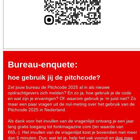
Bureau-enquete:
hoe gebruik jij de pitchcode?
Zet jouw bureau de Pitchcode 2025 al in als nieuwe
opdrachtgevers zich melden? En zo ja, hoe gebruik je de code
en wat zijn je ervaringen? Of: waarom gebruik je ‘m juist niet? Zo
maar een paar vragen uit de nul-meting over het gebruik van de
Pitchcode 2025 in Nederland.
Als dank voor het invullen van de vragenlijst ontvang je een jaar
lang gratis toegang tot fonkmagazine.com (ter waarde van
€65,-). Het invullen van de vragenlijst kost je bovendien niet meer
dan 5 minuten. Dus: wat let je, help het vak vooruit en
doe mee