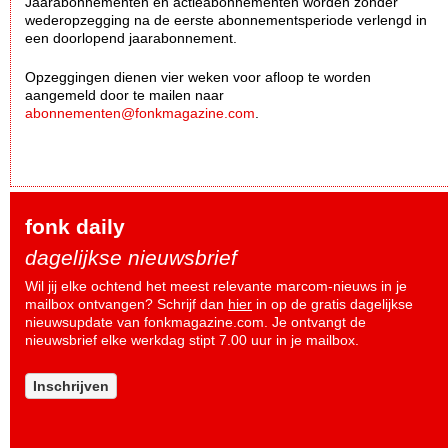
Jaarabonnementen en actieabonnementen worden zonder
wederopzegging na de eerste abonnementsperiode verlengd in
een doorlopend jaarabonnement.
Opzeggingen dienen vier weken voor afloop te worden
aangemeld door te mailen naar
abonnementen@fonkmagazine.com
.
fonk daily
dagelijkse nieuwsbrief
Wil jij elke ochtend het meest relevante marcom-nieuws in je
mailbox ontvangen? Schrijf dan
hier
in op de gratis dagelijkse
nieuwsupdate van fonkmagazine.com. Je ontvangt de
nieuwsbrief elke werkdag stipt 7.00 uur in je mailbox.
Inschrijven