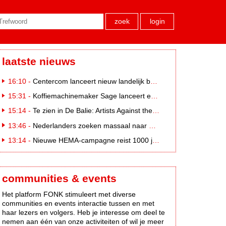
zoek
login
laatste nieuws
16:10 -
Centercom lanceert nieuw landelijk buitereclamenetwerk: City Cubes
15:31 -
Koffiemachinemaker Sage lanceert e-commerceplatform voor koffieliefhebbers
15:14 -
Te zien in De Balie: Artists Against the Kremlin III
13:46 -
Nederlanders zoeken massaal naar eclipsbrillen op Marktplaats
13:14 -
Nieuwe HEMA-campagne reist 1000 jaar terug in de tijd naar 'Hemastein'
communities & events
Het platform FONK stimuleert met diverse
communities en events interactie tussen en met
haar lezers en volgers. Heb je interesse om deel te
nemen aan één van onze activiteiten of wil je meer