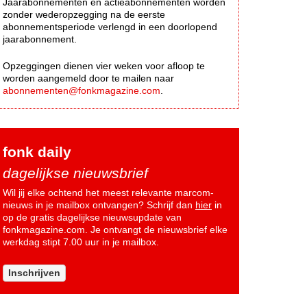
Jaarabonnementen en actieabonnementen worden
zonder wederopzegging na de eerste
abonnementsperiode verlengd in een doorlopend
jaarabonnement.
Opzeggingen dienen vier weken voor afloop te
worden aangemeld door te mailen naar
abonnementen@fonkmagazine.com
.
fonk daily
dagelijkse nieuwsbrief
Wil jij elke ochtend het meest relevante marcom-
nieuws in je mailbox ontvangen? Schrijf dan
hier
in
op de gratis dagelijkse nieuwsupdate van
fonkmagazine.com. Je ontvangt de nieuwsbrief elke
werkdag stipt 7.00 uur in je mailbox.
Inschrijven