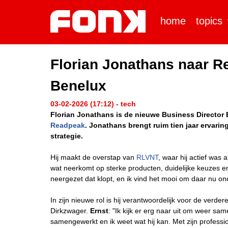
home
topics
Florian Jonathans naar R
Benelux
03-02-2026 (17:12) - tech
Florian Jonathans is de nieuwe Business Director 
Readpeak
. Jonathans brengt ruim tien jaar ervari
strategie.
Hij maakt de overstap van
RLVNT
, waar hij actief was
wat neerkomt op sterke producten, duidelijke keuzes en
neergezet dat klopt, en ik vind het mooi om daar nu ond
In zijn nieuwe rol is hij verantwoordelijk voor de verd
Dirkzwager.
Ernst
: "Ik kijk er erg naar uit om weer sa
samengewerkt en ik weet wat hij kan. Met zijn professio