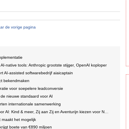
ar de vorige pagina
implementatie
I-native tools: Anthropic grootste stijger, OpenAI koploper
t AI-assisted softwarebedrijf aiaicaptain
rect bekendmaken
ratie voor soepelere leadconversie
 de nieuwe standaard voor AI
rten internationale samenwerking
I: Kind & meer, Zij aan Zij en Aventurijn kiezen voor Notizy
t maakt het mogelijk
krijgt boete van €890 miljoen