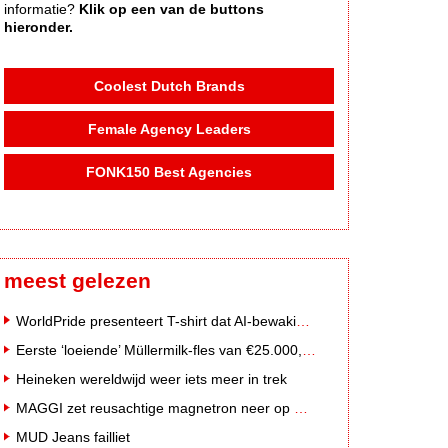
informatie?
Klik op een van de buttons
hieronder.
Coolest Dutch Brands
Female Agency Leaders
FONK150 Best Agencies
meest gelezen
WorldPride presenteert T-shirt dat AI-bewakingscamera's misleidt
Eerste ‘loeiende’ Müllermilk-fles van €25.000,- gevonden
Heineken wereldwijd weer iets meer in trek
MAGGI zet reusachtige magnetron neer op Solar Festival
MUD Jeans failliet