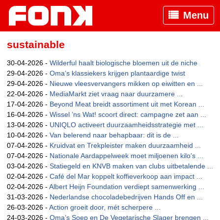
Menu
sustainable
30-04-2026 -
Wilderful haalt biologische bloemen uit de niche
29-04-2026 -
Oma’s klassiekers krijgen plantaardige twist
29-04-2026 -
Nieuwe vleesvervangers mikken op eiwitten en ...
22-04-2026 -
MediaMarkt ziet vraag naar duurzamere ...
17-04-2026 -
Beyond Meat breidt assortiment uit met Korean ...
16-04-2026 -
Wissel ’ns Wat! scoort direct: campagne zet aan ...
13-04-2026 -
UNIQLO activeert duurzaamheidsstrategie met ...
10-04-2026 -
Van belerend naar behapbaar: dit is de ...
07-04-2026 -
Kruidvat en Trekpleister maken duurzaamheid ...
07-04-2026 -
Nationale Aardappelweek moet miljoenen kilo’s ...
03-04-2026 -
Statiegeld en KNVB maken van clubs uitbetalende ...
02-04-2026 -
Café del Mar koppelt koffieverkoop aan impact ...
02-04-2026 -
Albert Heijn Foundation verdiept samenwerking ...
31-03-2026 -
Nederlandse chocoladebedrijven Hands Off en ...
26-03-2026 -
Action groeit door, mét scherpere ...
24-03-2026 -
Oma’s Soep en De Vegetarische Slager brengen ...