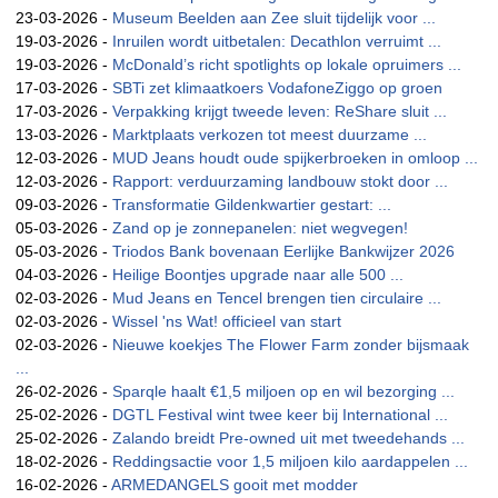
23-03-2026 -
Museum Beelden aan Zee sluit tijdelijk voor ...
19-03-2026 -
Inruilen wordt uitbetalen: Decathlon verruimt ...
19-03-2026 -
McDonald’s richt spotlights op lokale opruimers ...
17-03-2026 -
SBTi zet klimaatkoers VodafoneZiggo op groen
17-03-2026 -
Verpakking krijgt tweede leven: ReShare sluit ...
13-03-2026 -
Marktplaats verkozen tot meest duurzame ...
12-03-2026 -
MUD Jeans houdt oude spijkerbroeken in omloop ...
12-03-2026 -
Rapport: verduurzaming landbouw stokt door ...
09-03-2026 -
Transformatie Gildenkwartier gestart: ...
05-03-2026 -
Zand op je zonnepanelen: niet wegvegen!
05-03-2026 -
Triodos Bank bovenaan Eerlijke Bankwijzer 2026
04-03-2026 -
Heilige Boontjes upgrade naar alle 500 ...
02-03-2026 -
Mud Jeans en Tencel brengen tien circulaire ...
02-03-2026 -
Wissel 'ns Wat! officieel van start
02-03-2026 -
Nieuwe koekjes The Flower Farm zonder bijsmaak
...
26-02-2026 -
Sparqle haalt €1,5 miljoen op en wil bezorging ...
25-02-2026 -
DGTL Festival wint twee keer bij International ...
25-02-2026 -
Zalando breidt Pre-owned uit met tweedehands ...
18-02-2026 -
Reddingsactie voor 1,5 miljoen kilo aardappelen ...
16-02-2026 -
ARMEDANGELS gooit met modder