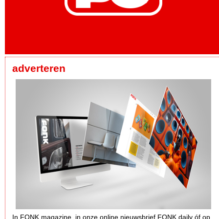
adverteren
In FONK magazine, in onze online nieuwsbrief FONK daily óf op