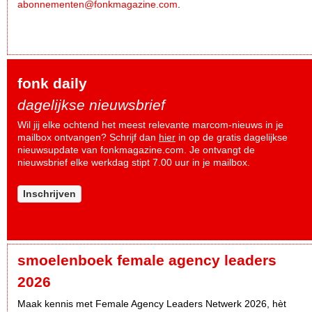
abonnementen@fonkmagazine.com
.
fonk daily
dagelijkse nieuwsbrief
Wil jij elke ochtend het meest relevante marcom-nieuws in je
mailbox ontvangen? Schrijf dan
hier
in op de gratis dagelijkse
nieuwsupdate van fonkmagazine.com. Je ontvangt de
nieuwsbrief elke werkdag stipt 7.00 uur in je mailbox.
Inschrijven
smoelenboek female agency leaders
2026
Maak kennis met Female Agency Leaders Netwerk 2026, hèt