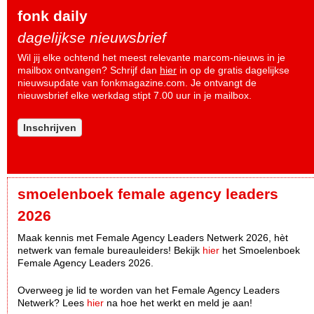
fonk daily
dagelijkse nieuwsbrief
Wil jij elke ochtend het meest relevante marcom-nieuws in je
mailbox ontvangen? Schrijf dan
hier
in op de gratis dagelijkse
nieuwsupdate van fonkmagazine.com. Je ontvangt de
nieuwsbrief elke werkdag stipt 7.00 uur in je mailbox.
Inschrijven
smoelenboek female agency leaders
2026
Maak kennis met Female Agency Leaders Netwerk 2026, hèt
netwerk van female bureauleiders! Bekijk
hier
het Smoelenboek
Female Agency Leaders 2026.
Overweeg je lid te worden van het Female Agency Leaders
Netwerk? Lees
hier
na hoe het werkt en meld je aan!