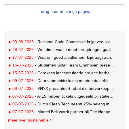
Terug naar de vorige pagina
03-08-2026
- Reclame Code Commissie krijgt veel klachten over duurzaamheidsclaims
28-07-2026
- Wet die e-waste moet terugdringen gaat in, maar veel Nederlanders hebben er nog nooit van gehoord
17-07-2026
- Waarom goed afvalbeheer bijdraagt aan een professionelere bedrijfsvoering
16-07-2026
- Studenten Solar Team Eindhoven presenteren 's werelds eerste zonne-ambulance
15-07-2026
- Corekees lanceert tiende project: herbebossing met koffie
09-07-2026
- Duurzaamheidsclaims moeten duidelijk en controleerbaar zijn vanaf 27 september
08-07-2026
- VNYX presenteert robot die herverkoop van kleding vergemakkelijkt
07-07-2026
- Al 15 miljoen tickets uitgedeeld bij statiegeldwinactie met Tikkie
07-07-2026
- Dutch Clean Tech neemt 25% belang in bijna honderd jaar oud drinkwaterbedrijf in Guatemala
07-07-2026
- Marcel Belt wordt partner bij The Happy Activist
meer over sustainable