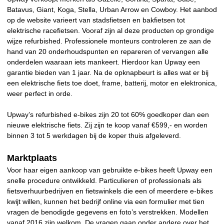
Batavus, Giant, Koga, Stella, Urban Arrow en Cowboy. Het aanbod
op de website varieert van stadsfietsen en bakfietsen tot
elektrische racefietsen. Vooraf zijn al deze producten op grondige
wijze refurbished. Professionele monteurs controleren ze aan de
hand van 20 onderhoudspunten en repareren of vervangen alle
onderdelen waaraan iets mankeert. Hierdoor kan Upway een
garantie bieden van 1 jaar. Na de opknapbeurt is alles wat er bij
een elektrische fiets toe doet, frame, batterij, motor en elektronica,
weer perfect in orde.
Upway’s refurbished e-bikes zijn 20 tot 60% goedkoper dan een
nieuwe elektrische fiets. Zij zijn te koop vanaf €599,- en worden
binnen 3 tot 5 werkdagen bij de koper thuis afgeleverd.
Marktplaats
Voor haar eigen aankoop van gebruikte e-bikes heeft Upway een
snelle procedure ontwikkeld. Particulieren of professionals als
fietsverhuurbedrijven en fietswinkels die een of meerdere e-bikes
kwijt willen, kunnen het bedrijf online via een formulier met tien
vragen de benodigde gegevens en foto’s verstrekken. Modellen
vanaf 2016 zijn welkom. De vragen gaan onder andere over het