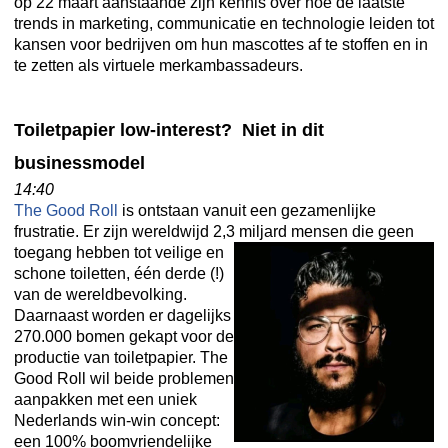
op 22 maart aanstaande zijn kennis over hoe de laatste
trends in marketing, communicatie en technologie leiden tot
kansen voor bedrijven om hun mascottes af te stoffen en in
te zetten als virtuele merkambassadeurs.
Toiletpapier low-interest? Niet in dit
businessmodel
14:40
The Good Roll
is ontstaan vanuit een gezamenlijke
frustratie. Er zijn wereldwijd 2,3 miljard
mensen die geen
toegang hebben tot veilige en
schone toiletten, één derde (!)
van de wereldbevolking.
Daarnaast worden er dagelijks
270.000 bomen gekapt voor de
productie van toiletpapier. The
Good Roll wil beide problemen
aanpakken met een uniek
Nederlands win-win concept:
een 100% boomvriendelijke