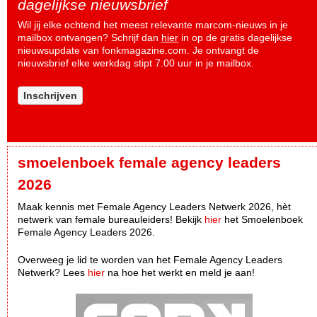
dagelijkse nieuwsbrief
Wil jij elke ochtend het meest relevante marcom-nieuws in je
mailbox ontvangen? Schrijf dan
hier
in op de gratis dagelijkse
nieuwsupdate van fonkmagazine.com. Je ontvangt de
nieuwsbrief elke werkdag stipt 7.00 uur in je mailbox.
Inschrijven
smoelenboek female agency leaders
2026
Maak kennis met Female Agency Leaders Netwerk 2026, hèt
netwerk van female bureauleiders! Bekijk
hier
het Smoelenboek
Female Agency Leaders 2026.
Overweeg je lid te worden van het Female Agency Leaders
Netwerk? Lees
hier
na hoe het werkt en meld je aan!