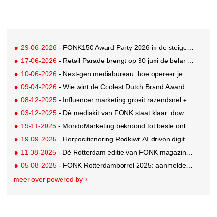
29-06-2026
- FONK150 Award Party 2026 in de steigers: early birds profiteren nu!
17-06-2026
- Retail Parade brengt op 30 juni de belangrijkste retailvraagstukken samen
10-06-2026
- Next-gen mediabureau: hoe opereer je met drie mensen als een full-service mediabureau?
09-04-2026
- Wie wint de Coolest Dutch Brand Award 2025? Reserveer nù je ticket voor de finale
08-12-2025
- Influencer marketing groeit razendsnel en zo helpt Social Friendz merken strategisch mee te bewegen
03-12-2025
- Dè mediakit van FONK staat klaar: download hem nu!
19-11-2025
- MondoMarketing bekroond tot beste online marketing bureau van 2025!
19-09-2025
- Herpositionering Redkiwi: AI-driven digital agency
11-08-2025
- Dè Rotterdam editie van FONK magazine lezen? Bestel 'm nu!
05-08-2025
- FONK Rotterdamborrel 2025: aanmelden kan nu!
meer over powered by