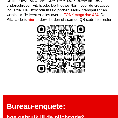
De door bvA, BNO, VIA, DDA, PMA, DCP, DDMA en IDEA
onderschreven Pitchcode. Dè Nieuwe Norm voor de creatieve
industrie. De Pitchcode maakt pitchen eerlijk, transparant en
werkbaar. Je leest er alles over in
FONK magazine 424
. De
Pitchcode is
hier
te downloaden of scan de QR code hieronder.
Bureau-enquete:
hoe gebruik jij de pitchcode?