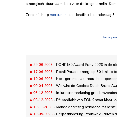
strategisch, duurzaam idee voor de lange termijn. Kom
Zend nú in op
mercurs.nl
, de deadline is donderdag 5 s
Terug na
29-06-2026
- FONK150 Award Party 2026 in de steig
17-06-2026
- Retail Parade brengt op 30 juni de b
10-06-2026
- Next-gen mediabureau: hoe opereer 
09-04-2026
- Wie wint de Coolest Dutch Brand Awa
08-12-2025
- Influencer marketing groeit razendsnel
03-12-2025
- Dè mediakit van FONK staat klaar: 
19-11-2025
- MondoMarketing bekroond tot beste 
19-09-2025
- Herpositionering Redkiwi: AI-driven d