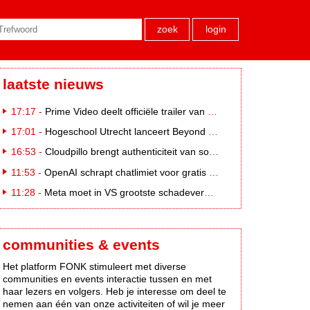
zoek
login
laatste nieuws
17:17 -
Prime Video deelt officiële trailer van L*VE KLEINE
17:01 -
Hogeschool Utrecht lanceert Beyond Campus binnen International Creative Business
16:53 -
Cloudpillo brengt authenticiteit van social naar tv
11:53 -
OpenAI schrapt chatlimiet voor gratis ChatGPT-gebruikers
11:28 -
Meta moet in VS grootste schadevergoeding ooit betalen: 567 miljoen dollar
communities & events
Het platform FONK stimuleert met diverse
communities en events interactie tussen en met
haar lezers en volgers. Heb je interesse om deel te
nemen aan één van onze activiteiten of wil je meer