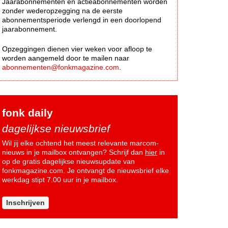
Jaarabonnementen en actieabonnementen worden
zonder wederopzegging na de eerste
abonnementsperiode verlengd in een doorlopend
jaarabonnement.
Opzeggingen dienen vier weken voor afloop te
worden aangemeld door te mailen naar
abonnementen@fonkmagazine.com
.
fonk daily
dagelijkse nieuwsbrief
Wil jij elke ochtend het meest relevante marcom-
nieuws in je mailbox ontvangen? Schrijf dan
hier
in
op de gratis dagelijkse nieuwsupdate van
fonkmagazine.com. Je ontvangt de nieuwsbrief elke
werkdag stipt 7.00 uur in je mailbox.
Inschrijven