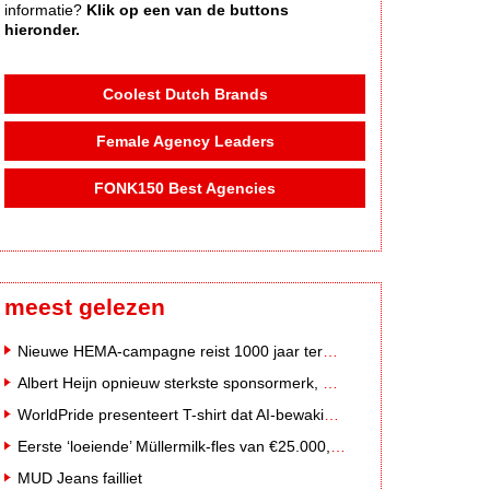
informatie?
Klik op een van de buttons
hieronder.
Coolest Dutch Brands
Female Agency Leaders
FONK150 Best Agencies
meest gelezen
Nieuwe HEMA-campagne reist 1000 jaar terug in de tijd naar 'Hemastein'
Albert Heijn opnieuw sterkste sponsormerk, PostNL daalt
WorldPride presenteert T-shirt dat AI-bewakingscamera's misleidt
Eerste ‘loeiende’ Müllermilk-fles van €25.000,- gevonden
MUD Jeans failliet