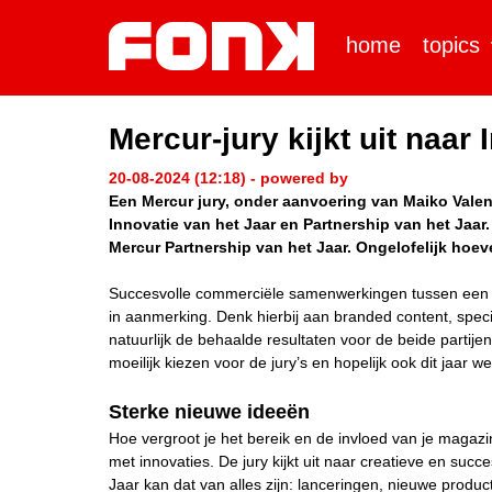
home
topics
Mercur-jury kijkt uit naar
20-08-2024 (12:18) - powered by
Een Mercur jury, onder aanvoering van Maiko Valent
Innovatie van het Jaar en Partnership van het Jaar
Mercur Partnership van het Jaar. Ongelofelijk hoeve
Succesvolle commerciële samenwerkingen tussen een 
in aanmerking. Denk hierbij aan branded content, specials,
natuurlijk de behaalde resultaten voor de beide partije
moeilijk kiezen voor de jury’s en hopelijk ook dit jaar we
Sterke nieuwe ideeën
Hoe vergroot je het bereik en de invloed van je maga
met innovaties. De jury kijkt uit naar creatieve en suc
Jaar kan dat van alles zijn: lanceringen, nieuwe produ