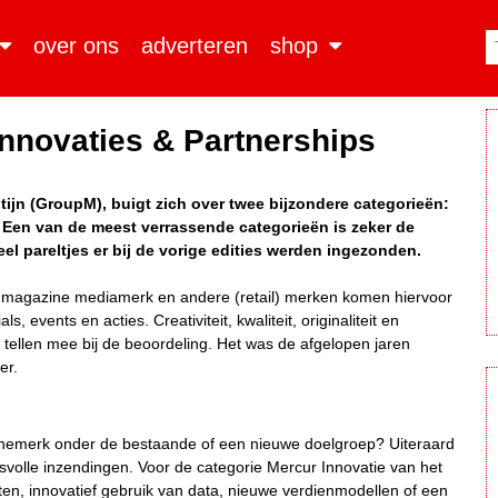
over ons
adverteren
shop
 Innovaties & Partnerships
ijn (GroupM), buigt zich over twee bijzondere categorieën:
. Een van de meest verrassende categorieën is zeker de
el pareltjes er bij de vorige edities werden ingezonden.
magazine mediamerk en andere (retail) merken komen hiervoor
 events en acties. Creativiteit, kwaliteit, originaliteit en
n tellen mee bij de beoordeling. Het was de afgelopen jaren
er.
zinemerk onder de bestaande of een nieuwe doelgroep? Uiteraard
cesvolle inzendingen. Voor de categorie Mercur Innovatie van het
cten, innovatief gebruik van data, nieuwe verdienmodellen of een