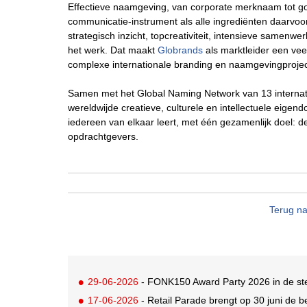
Effectieve naamgeving, van corporate merknaam tot go
communicatie-instrument als alle ingrediënten daarvoor
strategisch inzicht, topcreativiteit, intensieve samenw
het werk. Dat maakt
Globrands
als marktleider een vee
complexe internationale branding en naamgevingproje
Samen met het Global Naming Network van 13 internati
wereldwijde creatieve, culturele en intellectuele eige
iedereen van elkaar leert, met één gezamenlijk doel: 
opdrachtgevers.
Terug na
29-06-2026
- FONK150 Award Party 2026 in de steig
17-06-2026
- Retail Parade brengt op 30 juni de b