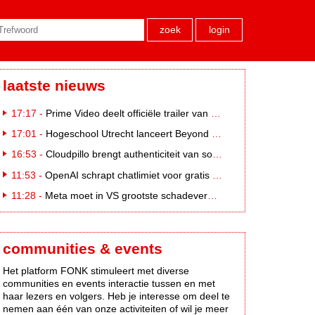
zoek
login
laatste nieuws
17:17 -
Prime Video deelt officiële trailer van L*VE KLEINE
17:01 -
Hogeschool Utrecht lanceert Beyond Campus binnen International Creative Business
16:53 -
Cloudpillo brengt authenticiteit van social naar tv
11:53 -
OpenAI schrapt chatlimiet voor gratis ChatGPT-gebruikers
11:28 -
Meta moet in VS grootste schadevergoeding ooit betalen: 567 miljoen dollar
communities & events
Het platform FONK stimuleert met diverse
communities en events interactie tussen en met
haar lezers en volgers. Heb je interesse om deel te
nemen aan één van onze activiteiten of wil je meer