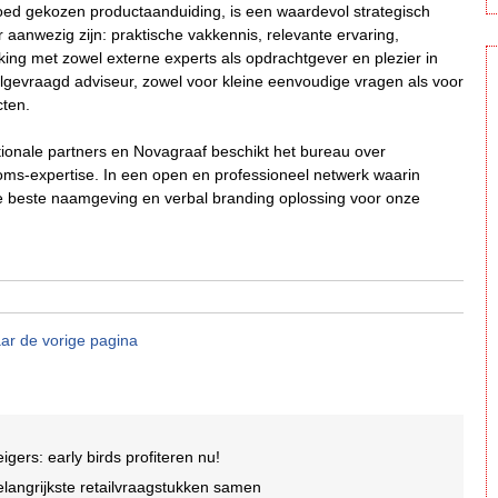
ed gekozen productaanduiding, is een waardevol strategisch
 aanwezig zijn: praktische vakkennis, relevante ervaring,
erking met zowel externe experts als opdrachtgever en plezier in
lgevraagd adviseur, zowel voor kleine eenvoudige vragen als voor
cten.
onale partners en Novagraaf beschikt het bureau over
ndoms-expertise. In een open en professioneel netwerk waarin
de beste naamgeving en verbal branding oplossing voor onze
ar de vorige pagina
ers: early birds profiteren nu!
elangrijkste retailvraagstukken samen