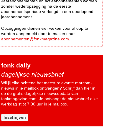
Jaarabonnementen en actieabonnementen worden
zonder wederopzegging na de eerste
abonnementsperiode verlengd in een doorlopend
jaarabonnement.
Opzeggingen dienen vier weken voor afloop te
worden aangemeld door te mailen naar
abonnementen@fonkmagazine.com
.
fonk daily
dagelijkse nieuwsbrief
Wil jij elke ochtend het meest relevante marcom-
nieuws in je mailbox ontvangen? Schrijf dan
hier
in
op de gratis dagelijkse nieuwsupdate van
fonkmagazine.com. Je ontvangt de nieuwsbrief elke
werkdag stipt 7.00 uur in je mailbox.
Inschrijven