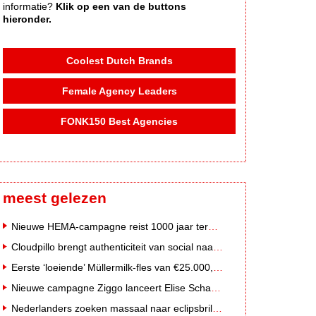
informatie?
Klik op een van de buttons
hieronder.
Coolest Dutch Brands
Female Agency Leaders
FONK150 Best Agencies
meest gelezen
Nieuwe HEMA-campagne reist 1000 jaar terug in de tijd naar 'Hemastein'
Cloudpillo brengt authenticiteit van social naar tv
Eerste ‘loeiende’ Müllermilk-fles van €25.000,- gevonden
Nieuwe campagne Ziggo lanceert Elise Schaap als expert over de Nederlandse voetbalbeleving
Nederlanders zoeken massaal naar eclipsbrillen op Marktplaats