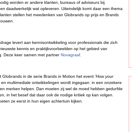
odig worden er andere klanten, bureaus of adviseurs bij
s en daadwerkelijk wat opleveren. Uiteindelijk komt daar een thema
Klanten stellen het meedenken van Globrands op prijs en Brands
bouwen.
ijdrage levert aan kennisontwikkeling voor professionals die zich
nieuwste kennis en praktijkvoorbeelden op het gebied van
ng. Deze keer samen met partner
Novagraaf
.
 Globrands in de serie Brands in Motion het event
‘How your
e en multimediale ontwikkelingen wordt ingegaan: in een onzekere
nen merken helpen. Dan moeten zij wel de moed hebben gedurfde
, in het besef dat daar ook de nodige kritiek op kan volgen.
en ze eerst in hun eigen achtertuin kijken.