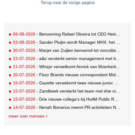
Terug naar de vorige pagina
06-08-2026
- Benoeming Rafael Oliveira tot CEO Heineken nu defintief
03-08-2026
- Sander Pluijm wordt Manager MHX, het branded content label van Mediahuis
30-07-2026
- Marjet van Zuijlen benoemd tot voorzitter Raad van Toezicht Eye Filmmuseum
23-07-2026
- a&o versterkt senior management met benoeming Markus Harder tot CFO
21-07-2026
- Whizpr verwelkomt Annick van Moerkerk als Junior PR-Consultant
20-07-2026
- Floor Brands nieuwe correspondent Midden-Oosten voor RTL Nieuws
16-07-2026
- Gazette verwekomt twee nieuwe junior pr-adviseurs
15-07-2026
- Zandbeek versterkt het team met drie nieuwe specialisten
15-07-2026
- Drie nieuwe collega's bij HvdM Public Relations
14-07-2026
- Nenah Bonarius neemt PR-activiteiten NIO & firefly over van Mark Heiligers
meer over mensen