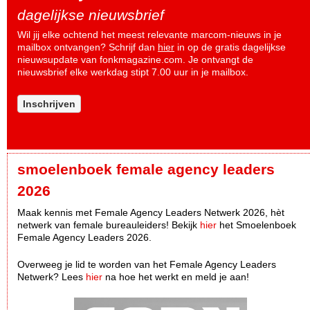
dagelijkse nieuwsbrief
Wil jij elke ochtend het meest relevante marcom-nieuws in je
mailbox ontvangen? Schrijf dan
hier
in op de gratis dagelijkse
nieuwsupdate van fonkmagazine.com. Je ontvangt de
nieuwsbrief elke werkdag stipt 7.00 uur in je mailbox.
Inschrijven
smoelenboek female agency leaders
2026
Maak kennis met Female Agency Leaders Netwerk 2026, hèt
netwerk van female bureauleiders! Bekijk
hier
het Smoelenboek
Female Agency Leaders 2026.
Overweeg je lid te worden van het Female Agency Leaders
Netwerk? Lees
hier
na hoe het werkt en meld je aan!