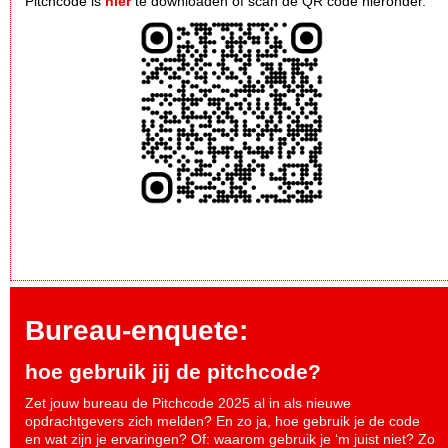
Pitchcode is
hier
te downloaden of scan de QR code hieronder.
Bureau-enquete:
hoe gebruik jij de pitchcode?
Zet jouw bureau de Pitchcode 2025 al in als nieuwe
opdrachtgevers zich melden? En zo ja, hoe gebruik je de code
en wat zijn je ervaringen? Of: waarom gebruik je ‘m juist niet? Zo