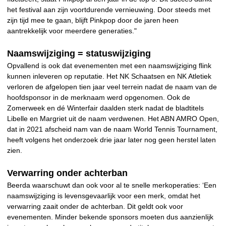
het festival aan zijn voortdurende vernieuwing. Door steeds met
zijn tijd mee te gaan, blijft Pinkpop door de jaren heen
aantrekkelijk voor meerdere generaties."
Naamswijziging = statuswijziging
Opvallend is ook dat evenementen met een naamswijziging flink
kunnen inleveren op reputatie. Het NK Schaatsen en NK Atletiek
verloren de afgelopen tien jaar veel terrein nadat de naam van de
hoofdsponsor in de merknaam werd opgenomen. Ook de
Zomerweek en dé Winterfair daalden sterk nadat de bladtitels
Libelle en Margriet uit de naam verdwenen. Het ABN AMRO Open,
dat in 2021 afscheid nam van de naam World Tennis Tournament,
heeft volgens het onderzoek drie jaar later nog geen herstel laten
zien.
Verwarring onder achterban
Beerda waarschuwt dan ook voor al te snelle merkoperaties: ‘Een
naamswijziging is levensgevaarlijk voor een merk, omdat het
verwarring zaait onder de achterban. Dit geldt ook voor
evenementen. Minder bekende sponsors moeten dus aanzienlijk