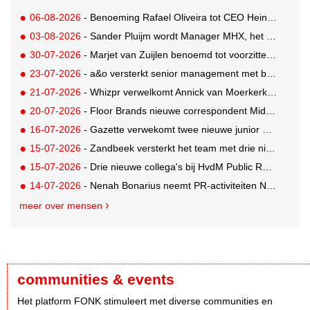
06-08-2026
- Benoeming Rafael Oliveira tot CEO Heineken nu defintief
03-08-2026
- Sander Pluijm wordt Manager MHX, het branded content label van Mediahuis
30-07-2026
- Marjet van Zuijlen benoemd tot voorzitter Raad van Toezicht Eye Filmmuseum
23-07-2026
- a&o versterkt senior management met benoeming Markus Harder tot CFO
21-07-2026
- Whizpr verwelkomt Annick van Moerkerk als Junior PR-Consultant
20-07-2026
- Floor Brands nieuwe correspondent Midden-Oosten voor RTL Nieuws
16-07-2026
- Gazette verwekomt twee nieuwe junior pr-adviseurs
15-07-2026
- Zandbeek versterkt het team met drie nieuwe specialisten
15-07-2026
- Drie nieuwe collega's bij HvdM Public Relations
14-07-2026
- Nenah Bonarius neemt PR-activiteiten NIO & firefly over van Mark Heiligers
meer over mensen
communities & events
Het platform FONK stimuleert met diverse communities en