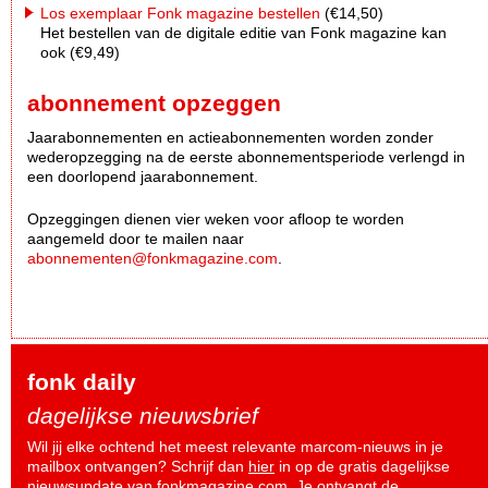
Los exemplaar Fonk magazine bestellen
(€14,50)
Het bestellen van de digitale editie van Fonk magazine kan
ook (€9,49)
abonnement opzeggen
Jaarabonnementen en actieabonnementen worden zonder
wederopzegging na de eerste abonnementsperiode verlengd in
een doorlopend jaarabonnement.
Opzeggingen dienen vier weken voor afloop te worden
aangemeld door te mailen naar
abonnementen@fonkmagazine.com
.
fonk daily
dagelijkse nieuwsbrief
Wil jij elke ochtend het meest relevante marcom-nieuws in je
mailbox ontvangen? Schrijf dan
hier
in op de gratis dagelijkse
nieuwsupdate van fonkmagazine.com. Je ontvangt de