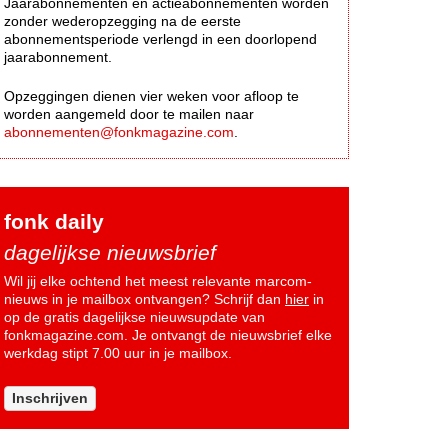
Jaarabonnementen en actieabonnementen worden
zonder wederopzegging na de eerste
abonnementsperiode verlengd in een doorlopend
jaarabonnement.
Opzeggingen dienen vier weken voor afloop te
worden aangemeld door te mailen naar
abonnementen@fonkmagazine.com
.
fonk daily
dagelijkse nieuwsbrief
Wil jij elke ochtend het meest relevante marcom-
nieuws in je mailbox ontvangen? Schrijf dan
hier
in
op de gratis dagelijkse nieuwsupdate van
fonkmagazine.com. Je ontvangt de nieuwsbrief elke
werkdag stipt 7.00 uur in je mailbox.
Inschrijven