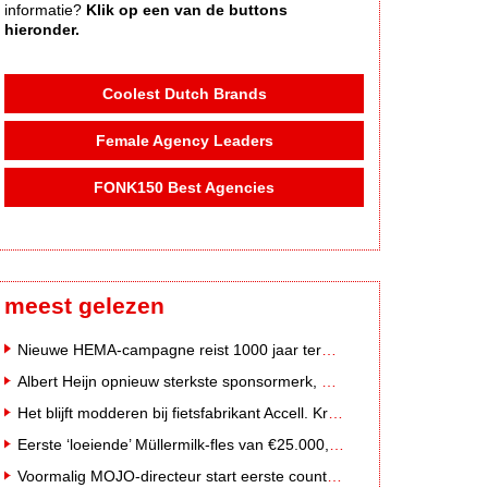
informatie?
Klik op een van de buttons
hieronder.
Coolest Dutch Brands
Female Agency Leaders
FONK150 Best Agencies
meest gelezen
Nieuwe HEMA-campagne reist 1000 jaar terug in de tijd naar 'Hemastein'
Albert Heijn opnieuw sterkste sponsormerk, PostNL daalt
Het blijft modderen bij fietsfabrikant Accell. Krijgt uitstel van betaling
Eerste ‘loeiende’ Müllermilk-fles van €25.000,- gevonden
Voormalig MOJO-directeur start eerste country radiozender van Nederland