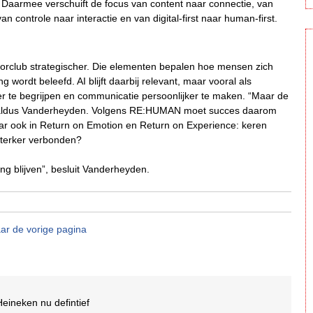
 Daarmee verschuift de focus van content naar connectie, van
 controle naar interactie en van digital-first naar human-first.
olorclub strategischer. Die elementen bepalen hoe mensen zich
ordt beleefd. AI blijft daarbij relevant, maar vooral als
r te begrijpen en communicatie persoonlijker te maken. “Maar de
, aldus Vanderheyden. Volgens RE:HUMAN moet succes daarom
ar ook in Return on Emotion en Return on Experience: keren
sterker verbonden?
ng blijven”, besluit Vanderheyden.
ar de vorige pagina
eineken nu defintief