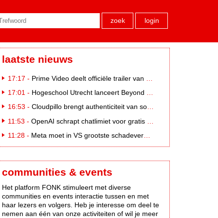
zoek
login
laatste nieuws
17:17 -
Prime Video deelt officiële trailer van L*VE KLEINE
17:01 -
Hogeschool Utrecht lanceert Beyond Campus binnen International Creative Business
16:53 -
Cloudpillo brengt authenticiteit van social naar tv
11:53 -
OpenAI schrapt chatlimiet voor gratis ChatGPT-gebruikers
11:28 -
Meta moet in VS grootste schadevergoeding ooit betalen: 567 miljoen dollar
communities & events
Het platform FONK stimuleert met diverse
communities en events interactie tussen en met
haar lezers en volgers. Heb je interesse om deel te
nemen aan één van onze activiteiten of wil je meer