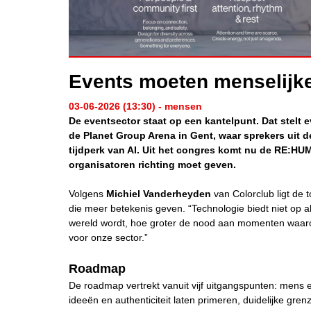
Events moeten menselijker
03-06-2026 (13:30) - mensen
De eventsector staat op een kantelpunt. Dat stelt
de Planet Group Arena in Gent, waar sprekers uit 
tijdperk van AI. Uit het congres komt nu de RE:H
organisatoren richting moet geven.
Volgens
Michiel Vanderheyde
n
van Colorclub ligt de t
die meer betekenis geven. “Technologie biedt niet op a
wereld wordt, hoe groter de nood aan momenten waaro
voor onze sector.”
Roadmap
De roadmap vertrekt vanuit vijf uitgangspunten: mens 
ideeën en authenticiteit laten primeren, duidelijke gre