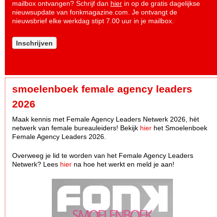
mailbox ontvangen? Schrijf dan
hier
in op de gratis dagelijkse
nieuwsupdate van fonkmagazine.com. Je ontvangt de
nieuwsbrief elke werkdag stipt 7.00 uur in je mailbox.
Inschrijven
smoelenboek female agency leaders
2026
Maak kennis met Female Agency Leaders Netwerk 2026, hèt
netwerk van female bureauleiders! Bekijk
hier
het Smoelenboek
Female Agency Leaders 2026.
Overweeg je lid te worden van het Female Agency Leaders
Netwerk? Lees
hier
na hoe het werkt en meld je aan!