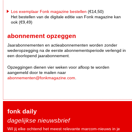
Los exemplaar Fonk magazine bestellen
(€14,50)
Het bestellen van de digitale editie van Fonk magazine kan
ook (€9,49)
abonnement opzeggen
Jaarabonnementen en actieabonnementen worden zonder
wederopzegging na de eerste abonnementsperiode verlengd in
een doorlopend jaarabonnement.
Opzeggingen dienen vier weken voor afloop te worden
aangemeld door te mailen naar
abonnementen@fonkmagazine.com
.
fonk daily
dagelijkse nieuwsbrief
Wil jij elke ochtend het meest relevante marcom-nieuws in je