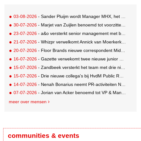
03-08-2026
- Sander Pluijm wordt Manager MHX, het branded content label van Mediahuis
30-07-2026
- Marjet van Zuijlen benoemd tot voorzitter Raad van Toezicht Eye Filmmuseum
23-07-2026
- a&o versterkt senior management met benoeming Markus Harder tot CFO
21-07-2026
- Whizpr verwelkomt Annick van Moerkerk als Junior PR-Consultant
20-07-2026
- Floor Brands nieuwe correspondent Midden-Oosten voor RTL Nieuws
16-07-2026
- Gazette verwekomt twee nieuwe junior pr-adviseurs
15-07-2026
- Zandbeek versterkt het team met drie nieuwe specialisten
15-07-2026
- Drie nieuwe collega's bij HvdM Public Relations
14-07-2026
- Nenah Bonarius neemt PR-activiteiten NIO & firefly over van Mark Heiligers
07-07-2026
- Jorian van Acker benoemd tot VP & Managing Director Benelux van Mondelez International
meer over mensen
communities & events