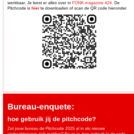
werkbaar. Je leest er alles over in
FONK magazine 424
. De
Pitchcode is
hier
te downloaden of scan de QR code hieronder.
Bureau-enquete:
hoe gebruik jij de pitchcode?
Zet jouw bureau de Pitchcode 2025 al in als nieuwe
opdrachtgevers zich melden? En zo ja, hoe gebruik je de code