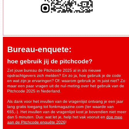
Bureau-enquete:
hoe gebruik jij de pitchcode?
Zet jouw bureau de Pitchcode 2025 al in als nieuwe
opdrachtgevers zich melden? En zo ja, hoe gebruik je de code
en wat zijn je ervaringen? Of: waarom gebruik je ‘m juist niet? Zo
maar een paar vragen uit de nul-meting over het gebruik van de
Pitchcode 2025 in Nederland.
Als dank voor het invullen van de vragenlijst ontvang je een jaar
lang gratis toegang tot fonkmagazine.com (ter waarde van
€65,-). Het invullen van de vragenlijst kost je bovendien niet meer
dan 5 minuten. Dus: wat let je, help het vak vooruit en
doe mee
aan de Pitchcode enquête 2026
!