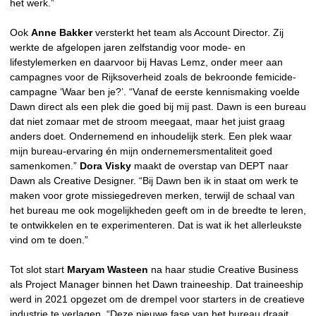
het werk.”
Ook
Anne Bakker
versterkt het team als Account Director. Zij
werkte de afgelopen jaren zelfstandig voor mode- en
lifestylemerken en daarvoor bij Havas Lemz, onder meer aan
campagnes voor de Rijksoverheid zoals de bekroonde femicide-
campagne ‘Waar ben je?’. “Vanaf de eerste kennismaking voelde
Dawn direct als een plek die goed bij mij past. Dawn is een bureau
dat niet zomaar met de stroom meegaat, maar het juist graag
anders doet. Ondernemend en inhoudelijk sterk. Een plek waar
mijn bureau-ervaring én mijn ondernemersmentaliteit goed
samenkomen.”
Dora Visky
maakt de overstap van DEPT naar
Dawn als Creative Designer. “Bij Dawn ben ik in staat om werk te
maken voor grote missiegedreven merken, terwijl de schaal van
het bureau me ook mogelijkheden geeft om in de breedte te leren,
te ontwikkelen en te experimenteren. Dat is wat ik het allerleukste
vind om te doen.”
Tot slot start
Maryam Wasteen
na haar studie Creative Business
als Project Manager binnen het Dawn traineeship. Dat traineeship
werd in 2021 opgezet om de drempel voor starters in de creatieve
industrie te verlagen. “Deze nieuwe fase van het bureau draait