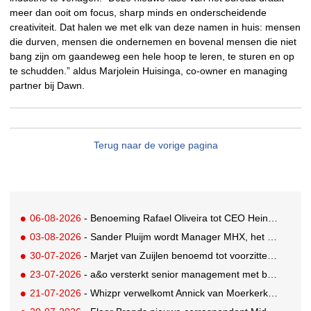
meer dan ooit om focus, sharp minds en onderscheidende
creativiteit. Dat halen we met elk van deze namen in huis: mensen
die durven, mensen die ondernemen en bovenal mensen die niet
bang zijn om gaandeweg een hele hoop te leren, te sturen en op
te schudden.” aldus Marjolein Huisinga, co-owner en managing
partner bij Dawn.
Terug naar de vorige pagina
06-08-2026
- Benoeming Rafael Oliveira tot CEO Heineken nu defintief
03-08-2026
- Sander Pluijm wordt Manager MHX, het branded content label van Mediahuis
30-07-2026
- Marjet van Zuijlen benoemd tot voorzitter Raad van Toezicht Eye Filmmuseum
23-07-2026
- a&o versterkt senior management met benoeming Markus Harder tot CFO
21-07-2026
- Whizpr verwelkomt Annick van Moerkerk als Junior PR-Consultant