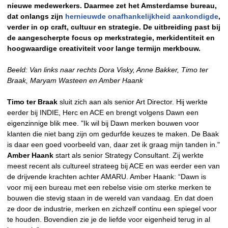
nieuwe medewerkers. Daarmee zet het Amsterdamse bureau,
dat onlangs zijn
hernieuwde onafhankelijkheid aankondigde
,
verder in op craft, cultuur en strategie. De uitbreiding past bij
de aangescherpte focus op merkstrategie, merkidentiteit en
hoogwaardige creativiteit voor lange termijn merkbouw.
Beeld: Van links naar rechts Dora Visky, Anne Bakker, Timo ter
Braak, Maryam Wasteen en Amber Haank
Timo ter Braak
sluit zich aan als senior Art Director. Hij werkte
eerder bij INDIE, Herc en ACE en brengt volgens Dawn een
eigenzinnige blik mee. "Ik wil bij Dawn merken bouwen voor
klanten die niet bang zijn om gedurfde keuzes te maken. De Baak
is daar een goed voorbeeld van, daar zet ik graag mijn tanden in."
Amber Haank
start als senior Strategy Consultant. Zij werkte
meest recent als cultureel strateeg bij ACE en was eerder een van
de drijvende krachten achter AMARU. Amber Haank: “Dawn is
voor mij een bureau met een rebelse visie om sterke merken te
bouwen die stevig staan in de wereld van vandaag. En dat doen
ze door de industrie, merken en zichzelf continu een spiegel voor
te houden. Bovendien zie je de liefde voor eigenheid terug in al