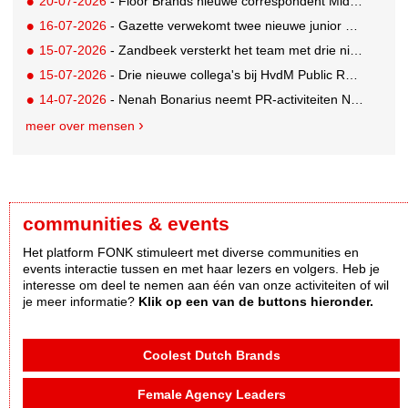
20-07-2026
- Floor Brands nieuwe correspondent Midden-Oosten voor RTL Nieuws
16-07-2026
- Gazette verwekomt twee nieuwe junior pr-adviseurs
15-07-2026
- Zandbeek versterkt het team met drie nieuwe specialisten
15-07-2026
- Drie nieuwe collega's bij HvdM Public Relations
14-07-2026
- Nenah Bonarius neemt PR-activiteiten NIO & firefly over van Mark Heiligers
meer over mensen
communities & events
Het platform FONK stimuleert met diverse communities en
events interactie tussen en met haar lezers en volgers. Heb je
interesse om deel te nemen aan één van onze activiteiten of wil
je meer informatie?
Klik op een van de buttons hieronder.
Coolest Dutch Brands
Female Agency Leaders