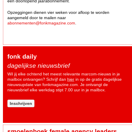
een doorlopend jaarabonnement.
Opzeggingen dienen vier weken voor afloop te worden
aangemeld door te mailen naar
abonnementen@fonkmagazine.com
.
fonk daily
dagelijkse nieuwsbrief
Wil jij elke ochtend het meest relevante marcom-nieuws in je
mailbox ontvangen? Schrijf dan
hier
in op de gratis dagelijkse
nieuwsupdate van fonkmagazine.com. Je ontvangt de
nieuwsbrief elke werkdag stipt 7.00 uur in je mailbox.
Inschrijven
smoelenboek female agency leaders