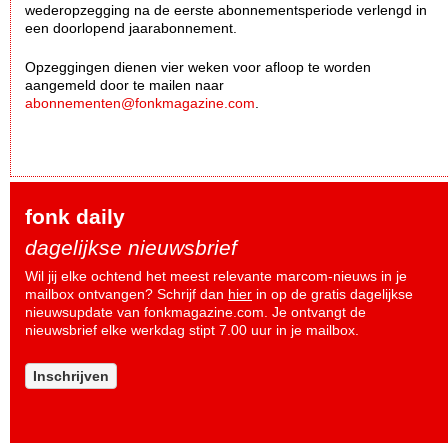
wederopzegging na de eerste abonnementsperiode verlengd in
een doorlopend jaarabonnement.
Opzeggingen dienen vier weken voor afloop te worden
aangemeld door te mailen naar
abonnementen@fonkmagazine.com
.
fonk daily
dagelijkse nieuwsbrief
Wil jij elke ochtend het meest relevante marcom-nieuws in je
mailbox ontvangen? Schrijf dan
hier
in op de gratis dagelijkse
nieuwsupdate van fonkmagazine.com. Je ontvangt de
nieuwsbrief elke werkdag stipt 7.00 uur in je mailbox.
Inschrijven