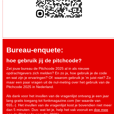
Bureau-enquete:
hoe gebruik jij de pitchcode?
Zet jouw bureau de Pitchcode 2025 al in als nieuwe
opdrachtgevers zich melden? En zo ja, hoe gebruik je de code
en wat zijn je ervaringen? Of: waarom gebruik je ‘m juist niet? Zo
maar een paar vragen uit de nul-meting over het gebruik van de
Pitchcode 2025 in Nederland.
Als dank voor het invullen van de vragenlijst ontvang je een jaar
lang gratis toegang tot fonkmagazine.com (ter waarde van
€65,-). Het invullen van de vragenlijst kost je bovendien niet meer
dan 5 minuten. Dus: wat let je, help het vak vooruit en
doe mee