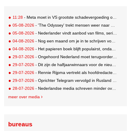
11:28
- Meta moet in VS grootste schadevergoeding ooit betalen: 567 miljoen dollar
05-08-2026
- 'The Odyssey' trekt mensen weer naar de bioscoop
05-08-2026
- Nederlander vindt aanbod van films, series en sport vaak versnipperd
04-08-2026
- Nog een maand om je in te schrijven voor de Mercurs 2026
04-08-2026
- Het papieren boek blijft populairst, ondanks digitale alternatieven
29-07-2026
- Ongehoord Nederland moet terugvordering betalen aan Commissariaat voor de Media
29-07-2026
- Dit zijn de halfjaarwinnaars voor de nieuwe Ster Goede Loeki 2026
29-07-2026
- Rennie Rijpma vertrekt als hoofdredacteur van het AD
29-07-2026
- Oprichter Telegram vervolgd in Rusland voor 'hulp aan terroristen'
28-07-2026
- Nederlandse media schreven minder over dit WK
meer over media
bureaus