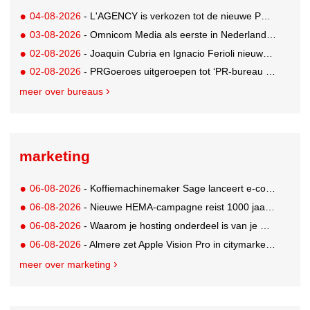
04-08-2026
- L'AGENCY is verkozen tot de nieuwe PR-partner van KoRo
03-08-2026
- Omnicom Media als eerste in Nederland actief met advertenties in ChatGPT
02-08-2026
- Joaquin Cubria en Ignacio Ferioli nieuwe Global CCO’s GUT, Renata Neumann Global Head of Production
02-08-2026
- PRGoeroes uitgeroepen tot ‘PR-bureau van het jaar 2026’
meer over bureaus
marketing
06-08-2026
- Koffiemachinemaker Sage lanceert e-commerceplatform voor koffieliefhebbers
06-08-2026
- Nieuwe HEMA-campagne reist 1000 jaar terug in de tijd naar 'Hemastein'
06-08-2026
- Waarom je hosting onderdeel is van je merkstrategie
06-08-2026
- Almere zet Apple Vision Pro in citymarketing
meer over marketing