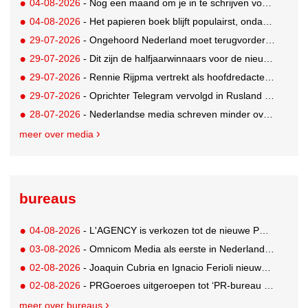
04-08-2026
- Nog een maand om je in te schrijven voor de Mercurs 2026
04-08-2026
- Het papieren boek blijft populairst, ondanks digitale alternatieven
29-07-2026
- Ongehoord Nederland moet terugvordering betalen aan Commissariaat voor de Media
29-07-2026
- Dit zijn de halfjaarwinnaars voor de nieuwe Ster Goede Loeki 2026
29-07-2026
- Rennie Rijpma vertrekt als hoofdredacteur van het AD
29-07-2026
- Oprichter Telegram vervolgd in Rusland voor 'hulp aan terroristen'
28-07-2026
- Nederlandse media schreven minder over dit WK
meer over media
bureaus
04-08-2026
- L'AGENCY is verkozen tot de nieuwe PR-partner van KoRo
03-08-2026
- Omnicom Media als eerste in Nederland actief met advertenties in ChatGPT
02-08-2026
- Joaquin Cubria en Ignacio Ferioli nieuwe Global CCO’s GUT, Renata Neumann Global Head of Production
02-08-2026
- PRGoeroes uitgeroepen tot ‘PR-bureau van het jaar 2026’
meer over bureaus