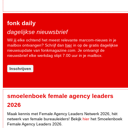
fonk daily
dagelijkse nieuwsbrief
Wil jij elke ochtend het meest relevante marcom-nieuws in je
mailbox ontvangen? Schrijf dan
hier
in op de gratis dagelijkse
nieuwsupdate van fonkmagazine.com. Je ontvangt de
nieuwsbrief elke werkdag stipt 7.00 uur in je mailbox.
Inschrijven
smoelenboek female agency leaders
2026
Maak kennis met Female Agency Leaders Netwerk 2026, hèt
netwerk van female bureauleiders! Bekijk
hier
het Smoelenboek
Female Agency Leaders 2026.