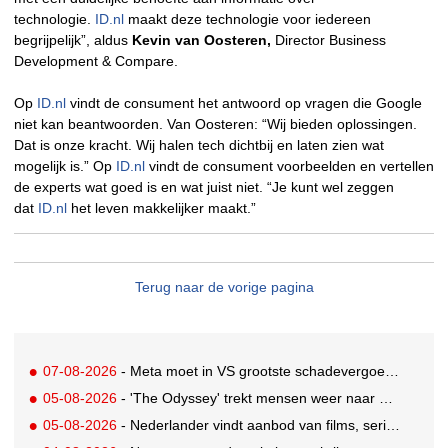
technologie.
ID.nl
maakt deze technologie voor iedereen
begrijpelijk”, aldus
Kevin van Oosteren,
Director Business
Development & Compare.
Op
ID.nl
vindt de consument het antwoord op vragen die Google
niet kan beantwoorden. Van Oosteren: “Wij bieden oplossingen.
Dat is onze kracht. Wij halen tech dichtbij en laten zien wat
mogelijk is.” Op
ID.nl
vindt de consument voorbeelden en vertellen
de experts wat goed is en wat juist niet. “Je kunt wel zeggen
dat
ID.nl
het leven makkelijker maakt.”
Terug naar de vorige pagina
07-08-2026
- Meta moet in VS grootste schadevergoeding ooit betalen: 567 miljoen dollar
05-08-2026
- 'The Odyssey' trekt mensen weer naar de bioscoop
05-08-2026
- Nederlander vindt aanbod van films, series en sport vaak versnipperd