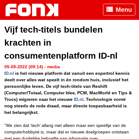
Menu
Vijf tech-titels bundelen
krachten in
consumentenplatform ID-nl
05-09-2022 (09:14) - media
ID.nl
is het nieuwe platform dat vanuit een expertrol kennis
deelt over alles wat speelt in én rondom huis, inclusief het
persoonlijke leven. De vijf tech-titels van Reshift
(Computer!Totaal, Computer Idee, PCM, MacWorld en Tips &
Trucs) migreren naar het nieuwe
ID.nl
. Technologie vormt
nog steeds de rode draad, maar directe toepasbaarheid is
het belangrijkst.
“We zien dat ‘tech’ allang niet alleen maar een speeltje van de
computerhobbyist is, maar dat er nieuwe doelgroepen ontstaan
met een duidelijke behoefte aan informatie over