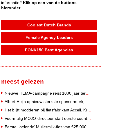
informatie?
Klik op een van de buttons
hieronder.
Coolest Dutch Brands
Female Agency Leaders
FONK150 Best Agencies
meest gelezen
Nieuwe HEMA-campagne reist 1000 jaar terug in de tijd naar 'Hemastein'
Albert Heijn opnieuw sterkste sponsormerk, PostNL daalt
Het blijft modderen bij fietsfabrikant Accell. Krijgt uitstel van betaling
Voormalig MOJO-directeur start eerste country radiozender van Nederland
Eerste ‘loeiende’ Müllermilk-fles van €25.000,- gevonden