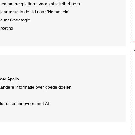
-commerceplatform voor koffieliefhebbers
r terug in de tijd naar 'Hemastein'
je merkstrategie
arketing
der Apollo
aandere informatie over goede doelen
er uit en innoveert met AI