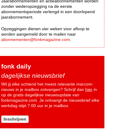
Jaarabonnementen en actieabonnementen worden
zonder wederopzegging na de eerste
abonnementsperiode verlengd in een doorlopend
jaarabonnement.
Opzeggingen dienen vier weken voor afloop te
worden aangemeld door te mailen naar
abonnementen@fonkmagazine.com
.
fonk daily
dagelijkse nieuwsbrief
Wil jij elke ochtend het meest relevante marcom-
nieuws in je mailbox ontvangen? Schrijf dan
hier
in
op de gratis dagelijkse nieuwsupdate van
fonkmagazine.com. Je ontvangt de nieuwsbrief elke
werkdag stipt 7.00 uur in je mailbox.
Inschrijven