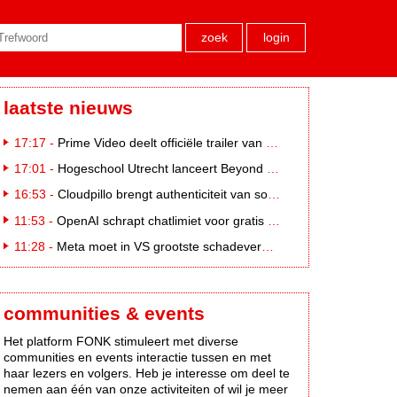
zoek
login
laatste nieuws
17:17 -
Prime Video deelt officiële trailer van L*VE KLEINE
17:01 -
Hogeschool Utrecht lanceert Beyond Campus binnen International Creative Business
16:53 -
Cloudpillo brengt authenticiteit van social naar tv
11:53 -
OpenAI schrapt chatlimiet voor gratis ChatGPT-gebruikers
11:28 -
Meta moet in VS grootste schadevergoeding ooit betalen: 567 miljoen dollar
communities & events
Het platform FONK stimuleert met diverse
communities en events interactie tussen en met
haar lezers en volgers. Heb je interesse om deel te
nemen aan één van onze activiteiten of wil je meer