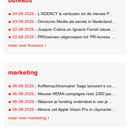
bureaus
04-08-2026
- L'AGENCY is verkozen tot de nieuwe PR-partner van KoRo
03-08-2026
- Omnicom Media als eerste in Nederland actief met advertenties in ChatGPT
02-08-2026
- Joaquin Cubria en Ignacio Ferioli nieuwe Global CCO’s GUT, Renata Neumann Global Head of Production
02-08-2026
- PRGoeroes uitgeroepen tot ‘PR-bureau van het jaar 2026’
meer over bureaus
marketing
06-08-2026
- Koffiemachinemaker Sage lanceert e-commerceplatform voor koffieliefhebbers
06-08-2026
- Nieuwe HEMA-campagne reist 1000 jaar terug in de tijd naar 'Hemastein'
06-08-2026
- Waarom je hosting onderdeel is van je merkstrategie
06-08-2026
- Almere zet Apple Vision Pro in citymarketing
meer over marketing