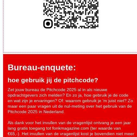
Bureau-enquete:
hoe gebruik jij de pitchcode?
Zet jouw bureau de Pitchcode 2025 al in als nieuwe
opdrachtgevers zich melden? En zo ja, hoe gebruik je de code
en wat zijn je ervaringen? Of: waarom gebruik je ‘m juist niet? Zo
maar een paar vragen uit de nul-meting over het gebruik van de
Pitchcode 2025 in Nederland.
Als dank voor het invullen van de vragenlijst ontvang je een jaar
lang gratis toegang tot fonkmagazine.com (ter waarde van
€65,-). Het invullen van de vragenlijst kost je bovendien niet meer