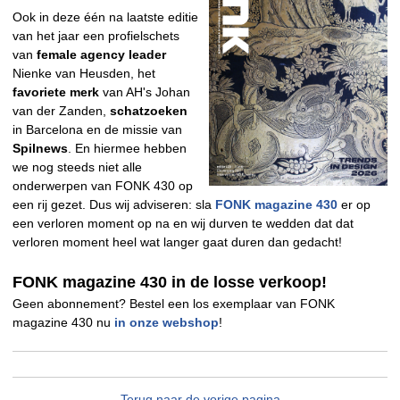
Ook in deze één na laatste editie
van het jaar een profielschets
van
female agency leader
Nienke van Heusden, het
favoriete merk
van AH's Johan
van der Zanden,
schatzoeken
in Barcelona en de missie van
Spilnews
. En hiermee hebben
we nog steeds niet alle
onderwerpen van FONK 430 op
een rij gezet. Dus wij adviseren: sla
FONK magazine 430
er op
een verloren moment op na en wij durven te wedden dat dat
verloren moment heel wat langer gaat duren dan gedacht!
FONK magazine 430 in de losse verkoop!
Geen abonnement? Bestel een los exemplaar van FONK
magazine 430 nu
in onze webshop
!
Terug naar de vorige pagina