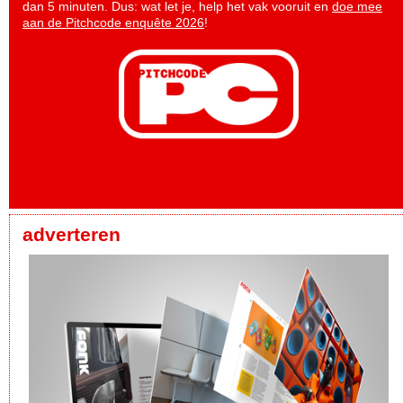
dan 5 minuten. Dus: wat let je, help het vak vooruit en
doe mee
aan de Pitchcode enquête 2026
!
adverteren