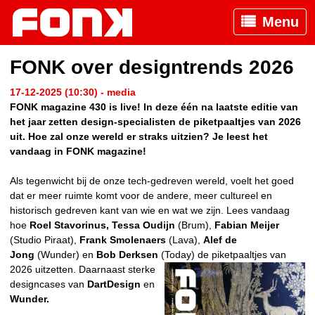
Menu
FONK over designtrends 2026
17-12-2025 (10:30) - media
FONK magazine 430 is live! In deze één na laatste editie van
het jaar zetten design-specialisten de piketpaaltjes van 2026
uit. Hoe zal onze wereld er straks uitzien? Je leest het
vandaag in FONK magazine!
Als tegenwicht bij de onze tech-gedreven wereld, voelt het goed
dat er meer ruimte komt voor de andere, meer cultureel en
historisch gedreven kant van wie en wat we zijn. Lees vandaag
hoe
Roel Stavorinus,
Tessa Oudijn
(Brum),
Fabian Meijer
(Studio Piraat),
Frank Smolenaers
(Lava),
Alef de
Jong
(Wunder) en
Bob Derksen
(Today) de piketpaaltjes van
2026 uitzetten. Daarnaast sterke
designcases van
DartDesign
en
Wunder.