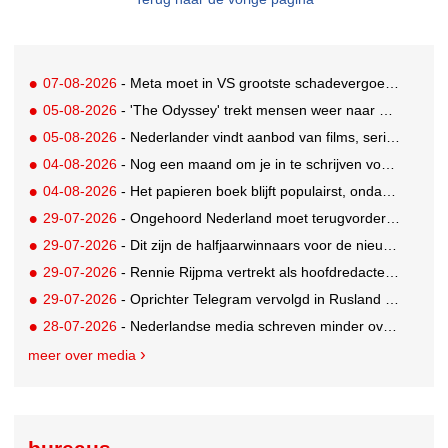
07-08-2026
- Meta moet in VS grootste schadevergoeding ooit betalen: 567 miljoen dollar
05-08-2026
- 'The Odyssey' trekt mensen weer naar de bioscoop
05-08-2026
- Nederlander vindt aanbod van films, series en sport vaak versnipperd
04-08-2026
- Nog een maand om je in te schrijven voor de Mercurs 2026
04-08-2026
- Het papieren boek blijft populairst, ondanks digitale alternatieven
29-07-2026
- Ongehoord Nederland moet terugvordering betalen aan Commissariaat voor de Media
29-07-2026
- Dit zijn de halfjaarwinnaars voor de nieuwe Ster Goede Loeki 2026
29-07-2026
- Rennie Rijpma vertrekt als hoofdredacteur van het AD
29-07-2026
- Oprichter Telegram vervolgd in Rusland voor 'hulp aan terroristen'
28-07-2026
- Nederlandse media schreven minder over dit WK
meer over media