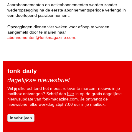
Jaarabonnementen en actieabonnementen worden zonder
wederopzegging na de eerste abonnementsperiode verlengd in
een doorlopend jaarabonnement.
Opzeggingen dienen vier weken voor afloop te worden
aangemeld door te mailen naar
abonnementen@fonkmagazine.com
.
fonk daily
dagelijkse nieuwsbrief
Wil jij elke ochtend het meest relevante marcom-nieuws in je
mailbox ontvangen? Schrijf dan
hier
in op de gratis dagelijkse
nieuwsupdate van fonkmagazine.com. Je ontvangt de
nieuwsbrief elke werkdag stipt 7.00 uur in je mailbox.
Inschrijven