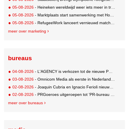
05-08-2026
- Heineken wereldwijd weer iets meer in trek
05-08-2026
- Marktplaats start samenwerking met House of Cars
05-08-2026
- RefugeeWork lanceert vernieuwd matchingplatform voor nieuwkomers en werkgevers
meer over marketing
bureaus
04-08-2026
- L'AGENCY is verkozen tot de nieuwe PR-partner van KoRo
03-08-2026
- Omnicom Media als eerste in Nederland actief met advertenties in ChatGPT
02-08-2026
- Joaquin Cubria en Ignacio Ferioli nieuwe Global CCO’s GUT, Renata Neumann Global Head of Production
02-08-2026
- PRGoeroes uitgeroepen tot ‘PR-bureau van het jaar 2026’
meer over bureaus