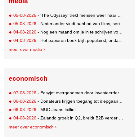
media
05-08-2026
- 'The Odyssey' trekt mensen weer naar de bioscoop
05-08-2026
- Nederlander vindt aanbod van films, series en sport vaak versnipperd
04-08-2026
- Nog een maand om je in te schrijven voor de Mercurs 2026
04-08-2026
- Het papieren boek blijft populairst, ondanks digitale alternatieven
meer over media
economisch
07-08-2026
- Easyjet overgenomen door investeerder Apollo
06-08-2026
- Donateurs krijgen toegang tot diepgaandere informatie over goede doelen
06-08-2026
- MUD Jeans failliet
04-08-2026
- Zalando groeit in Q2, breidt B2B verder uit en innoveert met AI
meer over economisch