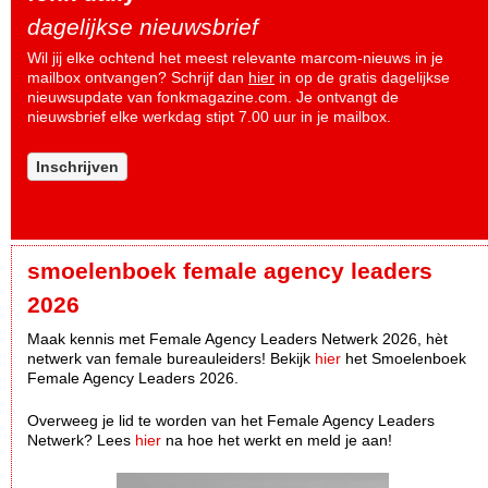
dagelijkse nieuwsbrief
Wil jij elke ochtend het meest relevante marcom-nieuws in je
mailbox ontvangen? Schrijf dan
hier
in op de gratis dagelijkse
nieuwsupdate van fonkmagazine.com. Je ontvangt de
nieuwsbrief elke werkdag stipt 7.00 uur in je mailbox.
Inschrijven
smoelenboek female agency leaders
2026
Maak kennis met Female Agency Leaders Netwerk 2026, hèt
netwerk van female bureauleiders! Bekijk
hier
het Smoelenboek
Female Agency Leaders 2026.
Overweeg je lid te worden van het Female Agency Leaders
Netwerk? Lees
hier
na hoe het werkt en meld je aan!