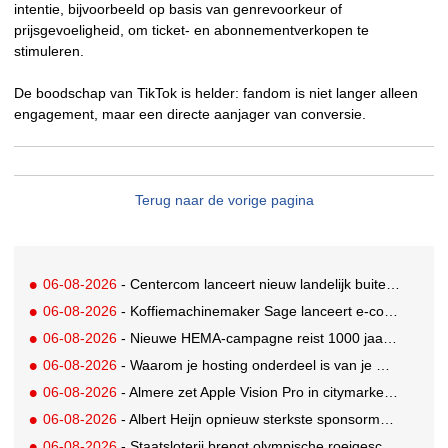
intentie, bijvoorbeeld op basis van genrevoorkeur of
prijsgevoeligheid, om ticket- en abonnementverkopen te
stimuleren.
De boodschap van TikTok is helder: fandom is niet langer alleen
engagement, maar een directe aanjager van conversie.
Terug naar de vorige pagina
06-08-2026
- Centercom lanceert nieuw landelijk buitereclamenetwerk: City Cubes
06-08-2026
- Koffiemachinemaker Sage lanceert e-commerceplatform voor koffieliefhebbers
06-08-2026
- Nieuwe HEMA-campagne reist 1000 jaar terug in de tijd naar 'Hemastein'
06-08-2026
- Waarom je hosting onderdeel is van je merkstrategie
06-08-2026
- Almere zet Apple Vision Pro in citymarketing
06-08-2026
- Albert Heijn opnieuw sterkste sponsormerk, PostNL daalt
06-08-2026
- Staatsloterij brengt olympische roeigeschiedenis tot leven voor WK Roeien