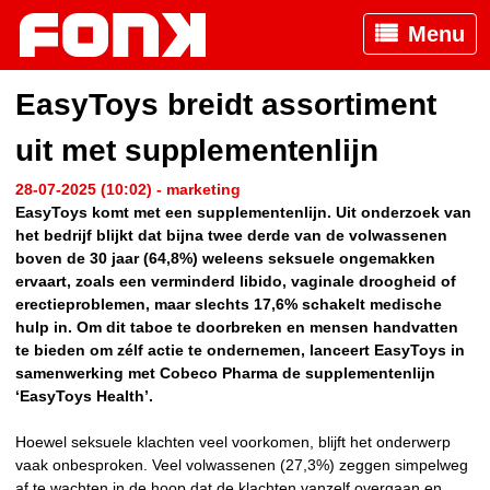
Menu
EasyToys breidt assortiment
uit met supplementenlijn
28-07-2025 (10:02) - marketing
EasyToys komt met een supplementenlijn. Uit onderzoek van
het bedrijf blijkt dat bijna twee derde van de volwassenen
boven de 30 jaar (64,8%) weleens seksuele ongemakken
ervaart, zoals een verminderd libido, vaginale droogheid of
erectieproblemen, maar slechts 17,6% schakelt medische
hulp in. Om dit taboe te doorbreken en mensen handvatten
te bieden om zélf actie te ondernemen, lanceert EasyToys in
samenwerking met Cobeco Pharma de supplementenlijn
‘EasyToys Health’.
Hoewel seksuele klachten veel voorkomen, blijft het onderwerp
vaak onbesproken. Veel volwassenen (27,3%) zeggen simpelweg
af te wachten in de hoop dat de klachten vanzelf overgaan en