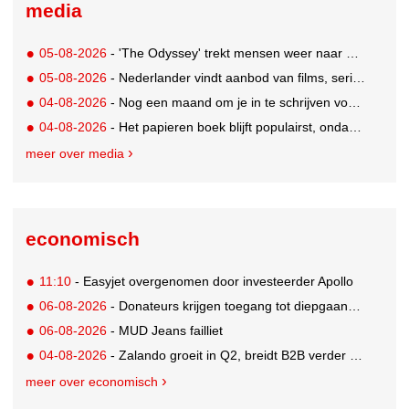
media
05-08-2026
- 'The Odyssey' trekt mensen weer naar de bioscoop
05-08-2026
- Nederlander vindt aanbod van films, series en sport vaak versnipperd
04-08-2026
- Nog een maand om je in te schrijven voor de Mercurs 2026
04-08-2026
- Het papieren boek blijft populairst, ondanks digitale alternatieven
meer over media
economisch
11:10
- Easyjet overgenomen door investeerder Apollo
06-08-2026
- Donateurs krijgen toegang tot diepgaandere informatie over goede doelen
06-08-2026
- MUD Jeans failliet
04-08-2026
- Zalando groeit in Q2, breidt B2B verder uit en innoveert met AI
meer over economisch