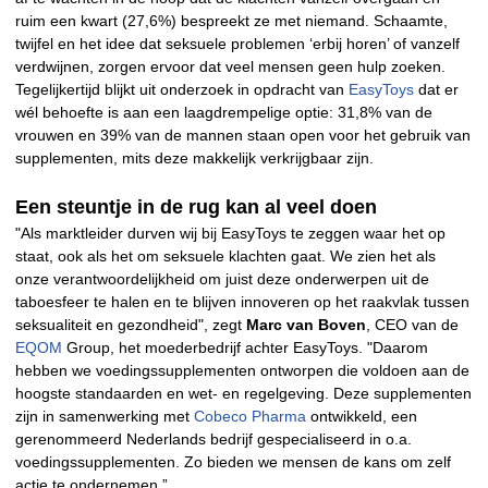
ruim een kwart (27,6%) bespreekt ze met niemand. Schaamte,
twijfel en het idee dat seksuele problemen ‘erbij horen’ of vanzelf
verdwijnen, zorgen ervoor dat veel mensen geen hulp zoeken.
Tegelijkertijd blijkt uit onderzoek in opdracht van
EasyToys
dat er
wél behoefte is aan een laagdrempelige optie: 31,8% van de
vrouwen en 39% van de mannen staan open voor het gebruik van
supplementen, mits deze makkelijk verkrijgbaar zijn.
Een steuntje in de rug kan al veel doen
"Als marktleider durven wij bij EasyToys te zeggen waar het op
staat, ook als het om seksuele klachten gaat. We zien het als
onze verantwoordelijkheid om juist deze onderwerpen uit de
taboesfeer te halen en te blijven innoveren op het raakvlak tussen
seksualiteit en gezondheid", zegt
Marc van Boven
, CEO van de
EQOM
Group, het moederbedrijf achter EasyToys. "Daarom
hebben we voedingssupplementen ontworpen die voldoen aan de
hoogste standaarden en wet- en regelgeving. Deze supplementen
zijn in samenwerking met
Cobeco Pharma
ontwikkeld, een
gerenommeerd Nederlands bedrijf gespecialiseerd in o.a.
voedingssupplementen. Zo bieden we mensen de kans om zelf
actie te ondernemen.”