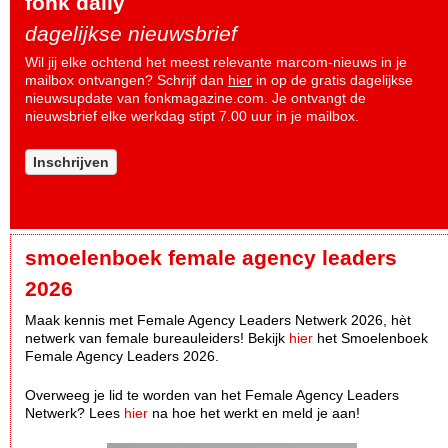
fonk daily
dagelijkse nieuwsbrief
Wil jij elke ochtend het meest relevante marcom-nieuws in je
mailbox ontvangen? Schrijf dan
hier
in op de gratis dagelijkse
nieuwsupdate van fonkmagazine.com. Je ontvangt de
nieuwsbrief elke werkdag stipt 7.00 uur in je mailbox.
Inschrijven
smoelenboek female agency leaders
2026
Maak kennis met Female Agency Leaders Netwerk 2026, hèt
netwerk van female bureauleiders! Bekijk
hier
het Smoelenboek
Female Agency Leaders 2026.
Overweeg je lid te worden van het Female Agency Leaders
Netwerk? Lees
hier
na hoe het werkt en meld je aan!