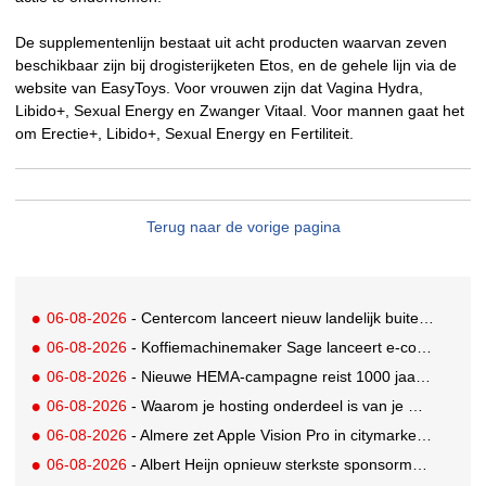
De supplementenlijn bestaat uit acht producten waarvan zeven
beschikbaar zijn bij drogisterijketen Etos, en de gehele lijn via de
website van EasyToys. Voor vrouwen zijn dat Vagina Hydra,
Libido+, Sexual Energy en Zwanger Vitaal. Voor mannen gaat het
om Erectie+, Libido+, Sexual Energy en Fertiliteit.
Terug naar de vorige pagina
06-08-2026
- Centercom lanceert nieuw landelijk buitereclamenetwerk: City Cubes
06-08-2026
- Koffiemachinemaker Sage lanceert e-commerceplatform voor koffieliefhebbers
06-08-2026
- Nieuwe HEMA-campagne reist 1000 jaar terug in de tijd naar 'Hemastein'
06-08-2026
- Waarom je hosting onderdeel is van je merkstrategie
06-08-2026
- Almere zet Apple Vision Pro in citymarketing
06-08-2026
- Albert Heijn opnieuw sterkste sponsormerk, PostNL daalt