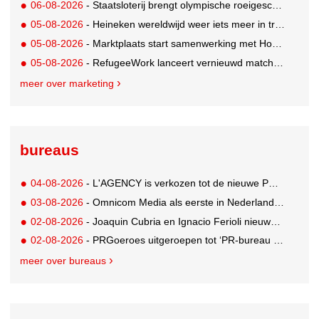
06-08-2026
- Staatsloterij brengt olympische roeigeschiedenis tot leven voor WK Roeien
05-08-2026
- Heineken wereldwijd weer iets meer in trek
05-08-2026
- Marktplaats start samenwerking met House of Cars
05-08-2026
- RefugeeWork lanceert vernieuwd matchingplatform voor nieuwkomers en werkgevers
meer over marketing
bureaus
04-08-2026
- L'AGENCY is verkozen tot de nieuwe PR-partner van KoRo
03-08-2026
- Omnicom Media als eerste in Nederland actief met advertenties in ChatGPT
02-08-2026
- Joaquin Cubria en Ignacio Ferioli nieuwe Global CCO’s GUT, Renata Neumann Global Head of Production
02-08-2026
- PRGoeroes uitgeroepen tot ‘PR-bureau van het jaar 2026’
meer over bureaus