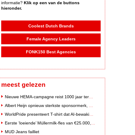
informatie?
Klik op een van de buttons
hieronder.
Coolest Dutch Brands
Female Agency Leaders
FONK150 Best Agencies
meest gelezen
Nieuwe HEMA-campagne reist 1000 jaar terug in de tijd naar 'Hemastein'
Albert Heijn opnieuw sterkste sponsormerk, PostNL daalt
WorldPride presenteert T-shirt dat AI-bewakingscamera's misleidt
Eerste ‘loeiende’ Müllermilk-fles van €25.000,- gevonden
MUD Jeans failliet