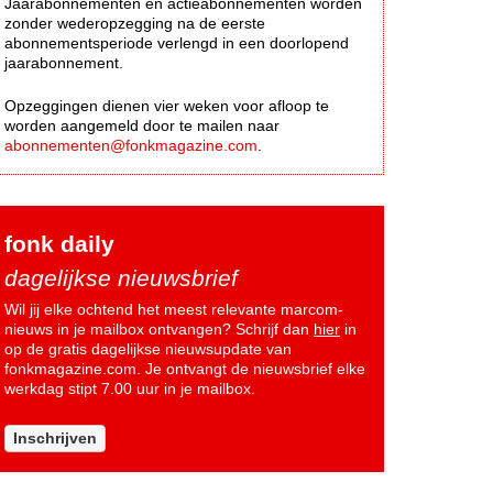
Jaarabonnementen en actieabonnementen worden
zonder wederopzegging na de eerste
abonnementsperiode verlengd in een doorlopend
jaarabonnement.
Opzeggingen dienen vier weken voor afloop te
worden aangemeld door te mailen naar
abonnementen@fonkmagazine.com
.
fonk daily
dagelijkse nieuwsbrief
Wil jij elke ochtend het meest relevante marcom-
nieuws in je mailbox ontvangen? Schrijf dan
hier
in
op de gratis dagelijkse nieuwsupdate van
fonkmagazine.com. Je ontvangt de nieuwsbrief elke
werkdag stipt 7.00 uur in je mailbox.
Inschrijven