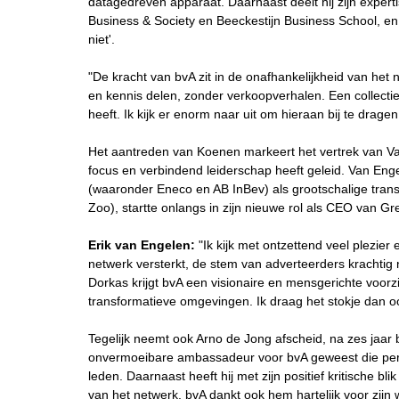
datagedreven apparaat. Daarnaast deelt hij zijn expert
Business & Society en Beeckestijn Business School, en
niet'.
"De kracht van bvA zit in de onafhankelijkheid van het 
en kennis delen, zonder verkoopverhalen. Een collectie
heeft. Ik kijk er enorm naar uit om hieraan bij te dragen
Het aantreden van Koenen markeert het vertrek van Va
focus en verbindend leiderschap heeft geleid. Van Eng
(waaronder Eneco en AB InBev) als grootschalige trans
Zoo), startte onlangs in zijn nieuwe rol als CEO van G
Erik van Engelen:
"Ik kijk met ontzettend veel plezier
netwerk versterkt, de stem van adverteerders krachti
Dorkas krijgt bvA een visionaire en mensgerichte voorz
transformatieve omgevingen. Ik draag het stokje dan o
Tegelijk neemt ook Arno de Jong afscheid, na zes jaar 
onvermoeibare ambassadeur voor bvA geweest die pers
leden. Daarnaast heeft hij met zijn positief kritische b
van het netwerk. bvA dankt ook hem hartelijk voor zijn