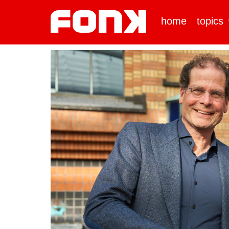
home
topics