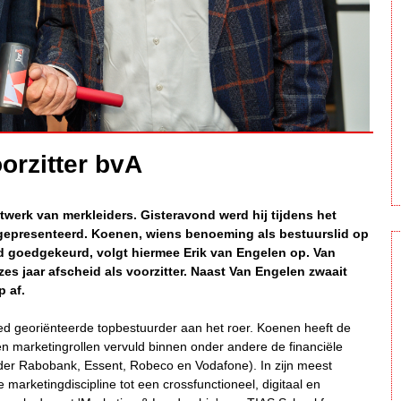
rzitter bvA
werk van merkleiders. Gisteravond werd hij tijdens het
k gepresenteerd. Koenen, wiens benoeming als bestuurslid op
 goedgekeurd, volgt hiermee Erik van Engelen op. Van
es jaar afscheid als voorzitter. Naast Van Engelen zwaait
 af.
ed georiënteerde topbestuurder aan het roer. Koenen heeft de
en marketingrollen vervuld binnen onder andere de financiële
der Rabobank, Essent, Robeco en Vodafone). In zijn meest
marketingdiscipline tot een crossfunctioneel, digitaal en