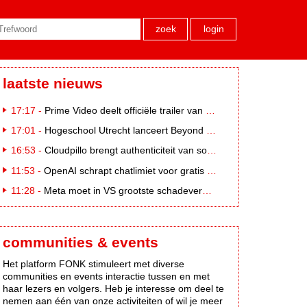
zoek
login
laatste nieuws
17:17 -
Prime Video deelt officiële trailer van L*VE KLEINE
17:01 -
Hogeschool Utrecht lanceert Beyond Campus binnen International Creative Business
16:53 -
Cloudpillo brengt authenticiteit van social naar tv
11:53 -
OpenAI schrapt chatlimiet voor gratis ChatGPT-gebruikers
11:28 -
Meta moet in VS grootste schadevergoeding ooit betalen: 567 miljoen dollar
communities & events
Het platform FONK stimuleert met diverse
communities en events interactie tussen en met
haar lezers en volgers. Heb je interesse om deel te
nemen aan één van onze activiteiten of wil je meer