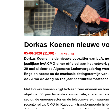
Dorkas Koenen nieuwe voo
05-06-2026 (11:00) - marketing
Dorkas Koenen is de nieuwe voorzitter van bvA, net
jaarlijkse bvA CMO-diner officieel aan het netwer
20 mei al door de Algemene Ledenvergadering werd
Engelen neemt na de maximale zittingstermijn van z
ook Arno de Jong na zes jaar bestuurslidmaatschap
Met Dorkas Koenen krijgt bvA een zeer ervaren en bre
afgelopen 25 jaar leidende commerciële, strategische 
sector, de energiesector en de telecomwereld (waaron
recente rol als CMO bij Rabobank transformeerde hij de 