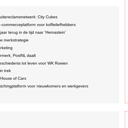
buitereclamenetwerk: City Cubes
-commerceplatform voor koffieliefhebbers
r terug in de tijd naar 'Hemastein'
je merkstrategie
arketing
ormerk, PostNL daalt
geschiedenis tot leven voor WK Roeien
n trek
 House of Cars
tchingplatform voor nieuwkomers en werkgevers