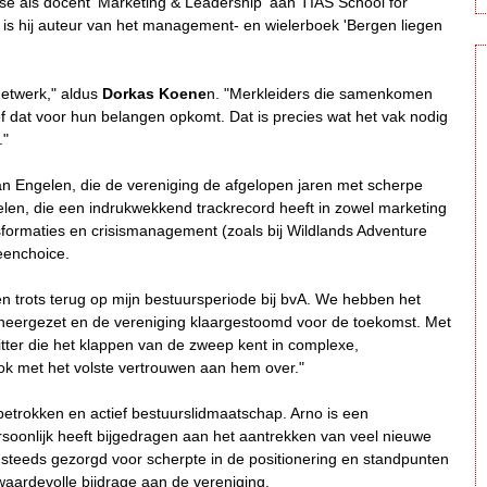
ise als docent 'Marketing & Leadership' aan TIAS School for
 is hij auteur van het management- en wielerboek 'Bergen liegen
netwerk," aldus
Dorkas Koene
n. "Merkleiders die samenkomen
f dat voor hun belangen opkomt. Dat is precies wat het vak nodig
."
n Engelen, die de vereniging de afgelopen jaren met scherpe
elen, die een indrukwekkend trackrecord heeft in zowel marketing
formaties en crisismanagement (zoals bij Wildlands Adventure
reenchoice.
 en trots terug op mijn bestuursperiode bij bvA. We hebben het
g neergezet en de vereniging klaargestoomd voor de toekomst. Met
itter die het klappen van de zweep kent in complexe,
ok met het volste vertrouwen aan hem over."
betrokken en actief bestuurslidmaatschap. Arno is een
oonlijk heeft bijgedragen aan het aantrekken van veel nieuwe
lik steeds gezorgd voor scherpte in de positionering en standpunten
 waardevolle bijdrage aan de vereniging.