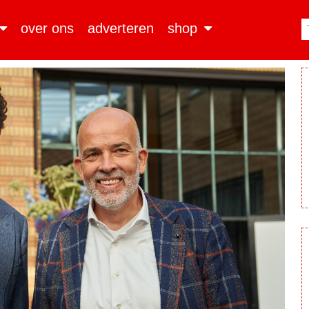
over ons
adverteren
shop