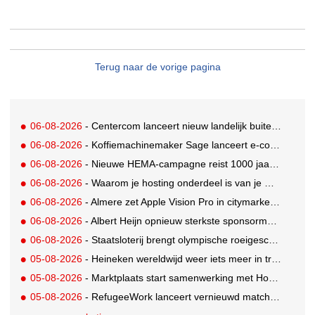
Terug naar de vorige pagina
06-08-2026
- Centercom lanceert nieuw landelijk buitereclamenetwerk: City Cubes
06-08-2026
- Koffiemachinemaker Sage lanceert e-commerceplatform voor koffieliefhebbers
06-08-2026
- Nieuwe HEMA-campagne reist 1000 jaar terug in de tijd naar 'Hemastein'
06-08-2026
- Waarom je hosting onderdeel is van je merkstrategie
06-08-2026
- Almere zet Apple Vision Pro in citymarketing
06-08-2026
- Albert Heijn opnieuw sterkste sponsormerk, PostNL daalt
06-08-2026
- Staatsloterij brengt olympische roeigeschiedenis tot leven voor WK Roeien
05-08-2026
- Heineken wereldwijd weer iets meer in trek
05-08-2026
- Marktplaats start samenwerking met House of Cars
05-08-2026
- RefugeeWork lanceert vernieuwd matchingplatform voor nieuwkomers en werkgevers