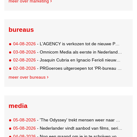
meer over marketing
bureaus
04-08-2026
- L'AGENCY is verkozen tot de nieuwe PR-partner van KoRo
03-08-2026
- Omnicom Media als eerste in Nederland actief met advertenties in ChatGPT
02-08-2026
- Joaquin Cubria en Ignacio Ferioli nieuwe Global CCO’s GUT, Renata Neumann Global Head of Production
02-08-2026
- PRGoeroes uitgeroepen tot ‘PR-bureau van het jaar 2026’
meer over bureaus
media
05-08-2026
- 'The Odyssey' trekt mensen weer naar de bioscoop
05-08-2026
- Nederlander vindt aanbod van films, series en sport vaak versnipperd
04-08-2026
- Nog een maand om je in te schrijven voor de Mercurs 2026