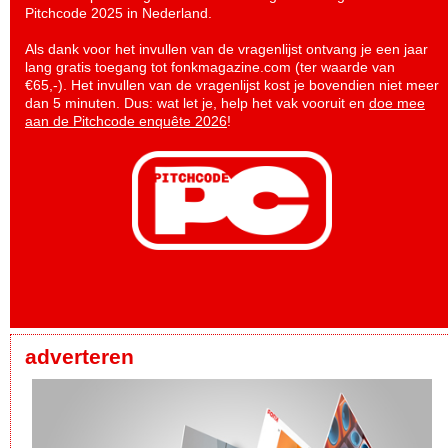
Pitchcode 2025 in Nederland.
Als dank voor het invullen van de vragenlijst ontvang je een jaar
lang gratis toegang tot fonkmagazine.com (ter waarde van
€65,-). Het invullen van de vragenlijst kost je bovendien niet meer
dan 5 minuten. Dus: wat let je, help het vak vooruit en
doe mee
aan de Pitchcode enquête 2026
!
adverteren