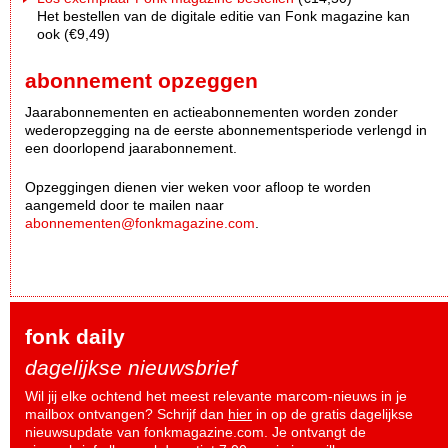
Het bestellen van de digitale editie van Fonk magazine kan
ook (€9,49)
abonnement opzeggen
Jaarabonnementen en actieabonnementen worden zonder
wederopzegging na de eerste abonnementsperiode verlengd in
een doorlopend jaarabonnement.
Opzeggingen dienen vier weken voor afloop te worden
aangemeld door te mailen naar
abonnementen@fonkmagazine.com
.
fonk daily
dagelijkse nieuwsbrief
Wil jij elke ochtend het meest relevante marcom-nieuws in je
mailbox ontvangen? Schrijf dan
hier
in op de gratis dagelijkse
nieuwsupdate van fonkmagazine.com. Je ontvangt de