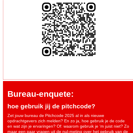
Bureau-enquete:
hoe gebruik jij de pitchcode?
Zet jouw bureau de Pitchcode 2025 al in als nieuwe
opdrachtgevers zich melden? En zo ja, hoe gebruik je de code
en wat zijn je ervaringen? Of: waarom gebruik je ‘m juist niet? Zo
maar een paar vragen uit de nul-meting over het gebruik van de