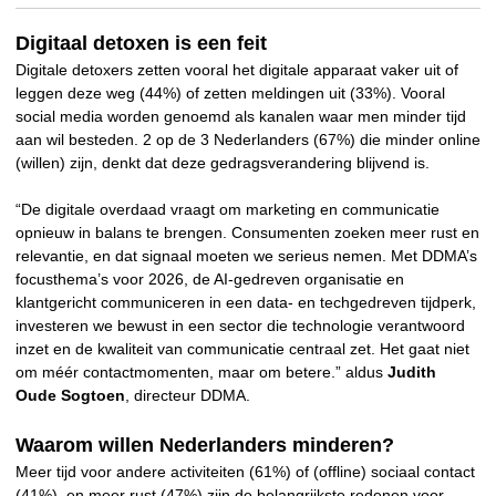
Digitaal detoxen is een feit
Digitale detoxers zetten vooral het digitale apparaat vaker uit of
leggen deze weg (44%) of zetten meldingen uit (33%). Vooral
social media worden genoemd als kanalen waar men minder tijd
aan wil besteden. 2 op de 3 Nederlanders (67%) die minder online
(willen) zijn, denkt dat deze gedragsverandering blijvend is.
“De digitale overdaad vraagt om marketing en communicatie
opnieuw in balans te brengen. Consumenten zoeken meer rust en
relevantie, en dat signaal moeten we serieus nemen. Met DDMA’s
focusthema’s voor 2026, de AI-gedreven organisatie en
klantgericht communiceren in een data- en techgedreven tijdperk,
investeren we bewust in een sector die technologie verantwoord
inzet en de kwaliteit van communicatie centraal zet. Het gaat niet
om méér contactmomenten, maar om betere.” aldus
Judith
Oude Sogtoen
, directeur DDMA.
Waarom willen Nederlanders minderen?
Meer tijd voor andere activiteiten (61%) of (offline) sociaal contact
(41%), en meer rust (47%) zijn de belangrijkste redenen voor