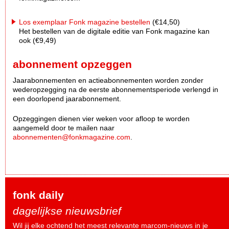
Los exemplaar Fonk magazine bestellen
(€14,50)
Het bestellen van de digitale editie van Fonk magazine kan
ook (€9,49)
abonnement opzeggen
Jaarabonnementen en actieabonnementen worden zonder
wederopzegging na de eerste abonnementsperiode verlengd in
een doorlopend jaarabonnement.
Opzeggingen dienen vier weken voor afloop te worden
aangemeld door te mailen naar
abonnementen@fonkmagazine.com
.
fonk daily
dagelijkse nieuwsbrief
Wil jij elke ochtend het meest relevante marcom-nieuws in je