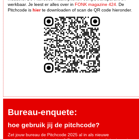
werkbaar. Je leest er alles over in
FONK magazine 424
. De
Pitchcode is
hier
te downloaden of scan de QR code hieronder.
Bureau-enquete:
hoe gebruik jij de pitchcode?
Zet jouw bureau de Pitchcode 2025 al in als nieuwe