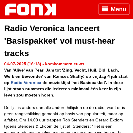
Menu
Radio Veronica lanceert
'Basispakket' vol must-hear
tracks
04-07-2025 (16:13) - komkommernieuws
Van 'Alive' van Pearl Jam tot 'Zing, Vecht, Huil, Bid, Lach,
Werk en Bewonder' van Ramses Shaffy: op vrijdag 4 juli start
op
Radio Veronica
de muzieklijst 'het Basispakket'. In deze
lijst staan nummers die iedereen minimaal één keer in zijn
leven zou moeten horen.
De lijst is anders dan alle andere hitlijsten op de radio, want er is
geen rangschikking gemaakt op basis van populariteit, maar op
alfabet. Om 14.00 uur trappen Rob Stenders en Gerard Ekdom
tijdens Stenders & Ekdom de lijst af. Stenders: “Het is een
inspirerende verzameling van nummers waarvan we hopen dat