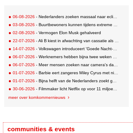
06-08-2026
- Nederlanders zoeken massaal naar eclipsbrillen op Marktplaats
03-08-2026
- Buurtbewoners kunnen tijdens extreme hitte terecht bij The Social Hub
02-08-2026
- Vermogen Elon Musk gehalveerd
22-07-2026
- Ali B kiest in afwachting van cassatie als spreker voor een nieuw podium
14-07-2026
- Volkswagen introduceert 'Goede Nacht-pakket' waarmee auto flexibele slaapruimte met airco wordt
06-07-2026
- Werknemers hebben bijna twee weken nodig om volledig op te laden
06-07-2026
- Meer mensen zoeken naar camera's dankzij tv-programma Het Perfecte Plaatje
01-07-2026
- Barbie eert zangeres Miley Cyrus met nieuwe Signature Collector pop
01-07-2026
- Bijna helft van de Nederlanders zoekt goedkopere vakantie
30-06-2026
- Filmmaker licht Netflix op voor 11 miljoen dollar; 2,5 jaar celstraf
meer over komkommernieuws
communities & events