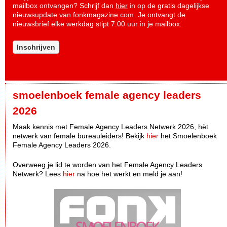
mailbox ontvangen? Schrijf dan
hier
in op de gratis dagelijkse
nieuwsupdate van fonkmagazine.com. Je ontvangt de
nieuwsbrief elke werkdag stipt 7.00 uur in je mailbox.
Inschrijven
smoelenboek female agency leaders
2026
Maak kennis met Female Agency Leaders Netwerk 2026, hèt
netwerk van female bureauleiders! Bekijk
hier
het Smoelenboek
Female Agency Leaders 2026.
Overweeg je lid te worden van het Female Agency Leaders
Netwerk? Lees
hier
na hoe het werkt en meld je aan!