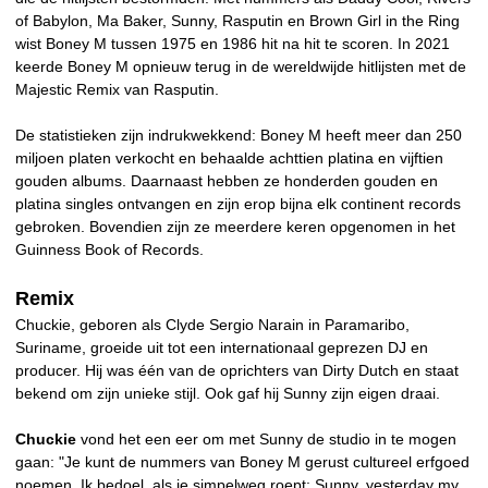
of Babylon, Ma Baker, Sunny, Rasputin en Brown Girl in the Ring
wist Boney M tussen 1975 en 1986 hit na hit te scoren. In 2021
keerde Boney M opnieuw terug in de wereldwijde hitlijsten met de
Majestic Remix van Rasputin.
De statistieken zijn indrukwekkend: Boney M heeft meer dan 250
miljoen platen verkocht en behaalde achttien platina en vijftien
gouden albums. Daarnaast hebben ze honderden gouden en
platina singles ontvangen en zijn erop bijna elk continent records
gebroken. Bovendien zijn ze meerdere keren opgenomen in het
Guinness Book of Records.
Remix
Chuckie, geboren als Clyde Sergio Narain in Paramaribo,
Suriname, groeide uit tot een internationaal geprezen DJ en
producer. Hij was één van de oprichters van Dirty Dutch en staat
bekend om zijn unieke stijl. Ook gaf hij Sunny zijn eigen draai.
Chuckie
vond het een eer om met Sunny de studio in te mogen
gaan: "Je kunt de nummers van Boney M gerust cultureel erfgoed
noemen. Ik bedoel, als je simpelweg roept: Sunny, yesterday my