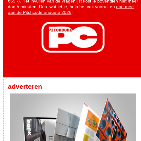
€65,-). Het invullen van de vragenlijst kost je bovendien niet meer
dan 5 minuten. Dus: wat let je, help het vak vooruit en
doe mee
aan de Pitchcode enquête 2026
!
adverteren