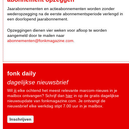
Jaarabonnementen en actieabonnementen worden zonder
wederopzegging na de eerste abonnementsperiode verlengd in
een doorlopend jaarabonnement.
Opzeggingen dienen vier weken voor afloop te worden
aangemeld door te mailen naar
abonnementen@fonkmagazine.com
.
fonk daily
dagelijkse nieuwsbrief
Wil jij elke ochtend het meest relevante marcom-nieuws in je
mailbox ontvangen? Schrijf dan
hier
in op de gratis dagelijkse
nieuwsupdate van fonkmagazine.com. Je ontvangt de
nieuwsbrief elke werkdag stipt 7.00 uur in je mailbox.
Inschrijven