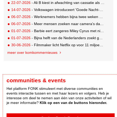
22-07-2026
- Ali B kiest in afwachting van cassatie als spreker voor een nieuw podium
14-07-2026
- Volkswagen introduceert 'Goede Nacht-pakket' waarmee auto flexibele slaapruimte met airco wordt
06-07-2026
- Werknemers hebben bijna twee weken nodig om volledig op te laden
06-07-2026
- Meer mensen zoeken naar camera's dankzij tv-programma Het Perfecte Plaatje
01-07-2026
- Barbie eert zangeres Miley Cyrus met nieuwe Signature Collector pop
01-07-2026
- Bijna helft van de Nederlanders zoekt goedkopere vakantie
30-06-2026
- Filmmaker licht Netflix op voor 11 miljoen dollar; 2,5 jaar celstraf
meer over komkommernieuws
communities & events
Het platform FONK stimuleert met diverse communities en
events interactie tussen en met haar lezers en volgers. Heb je
interesse om deel te nemen aan één van onze activiteiten of wil
je meer informatie?
Klik op een van de buttons hieronder.