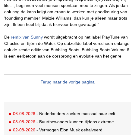
life…, beginnen veel mensen spontaan mee te zingen. Als je dan
ook nog de kans krijgt om eraan te werken met goedkeuring van
‘foundimg member’ Maizie Williams, dan kun je alleen maar trots
zijn. Ik ben heel blij dat ik hiervoor ben gevraagd."
De
remix van Sunny
wordt uitgebracht op het label PlayTune van
Chuckie en Björn de Water. Op datzelfde label verscheen onlangs
ook de zesde editie van Bubbling Beats. Bubbling Beats Volume 6
is een eerbetoon aan de oorsprong en evolutie van het genre.
Terug naar de vorige pagina
06-08-2026
- Nederlanders zoeken massaal naar eclipsbrillen op Marktplaats
03-08-2026
- Buurtbewoners kunnen tijdens extreme hitte terecht bij The Social Hub
02-08-2026
- Vermogen Elon Musk gehalveerd