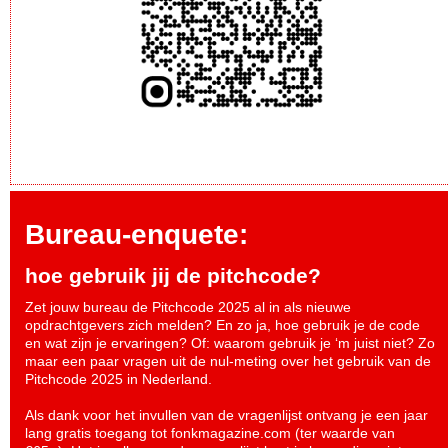
Bureau-enquete:
hoe gebruik jij de pitchcode?
Zet jouw bureau de Pitchcode 2025 al in als nieuwe
opdrachtgevers zich melden? En zo ja, hoe gebruik je de code
en wat zijn je ervaringen? Of: waarom gebruik je ‘m juist niet? Zo
maar een paar vragen uit de nul-meting over het gebruik van de
Pitchcode 2025 in Nederland.
Als dank voor het invullen van de vragenlijst ontvang je een jaar
lang gratis toegang tot fonkmagazine.com (ter waarde van