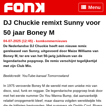
Menu
DJ Chuckie remixt Sunny voor
50 jaar Boney M
04-07-2025 (12:45) - komkommernieuws
De Nederlandse DJ Chuckie heeft een nieuwe remix
gereleased van Sunny, uitgevoerd door Maize Williams van
Boney M, ter ere van het 50-jarig jubileum van de
legendarische popgroep. De remix verschijnt tegelijkertijd
met zijn Club Mix.
Beeldcredit: YouTube-kanaal Tomorrowland
In 1975 veroverde Boney M de wereld met een unieke mix van
disco, soul, funk en reggae. De legendarische popgroep brak door
met het eerste nummer Do You Wanna Bump, dat aanvankelijk
relatief onopgemerkt bleef, maar daarna volgden wereldwijde hits
die de hitlijsten bestormden. Met nummers als Daddy Cool, Rivers