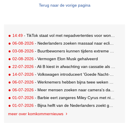
Terug naar de vorige pagina
14:49
- TikTok staat vol met nepadvertenties voor woningen
06-08-2026
- Nederlanders zoeken massaal naar eclipsbrillen op Marktplaats
03-08-2026
- Buurtbewoners kunnen tijdens extreme hitte terecht bij The Social Hub
02-08-2026
- Vermogen Elon Musk gehalveerd
22-07-2026
- Ali B kiest in afwachting van cassatie als spreker voor een nieuw podium
14-07-2026
- Volkswagen introduceert 'Goede Nacht-pakket' waarmee auto flexibele slaapruimte met airco wordt
06-07-2026
- Werknemers hebben bijna twee weken nodig om volledig op te laden
06-07-2026
- Meer mensen zoeken naar camera's dankzij tv-programma Het Perfecte Plaatje
01-07-2026
- Barbie eert zangeres Miley Cyrus met nieuwe Signature Collector pop
01-07-2026
- Bijna helft van de Nederlanders zoekt goedkopere vakantie
meer over komkommernieuws