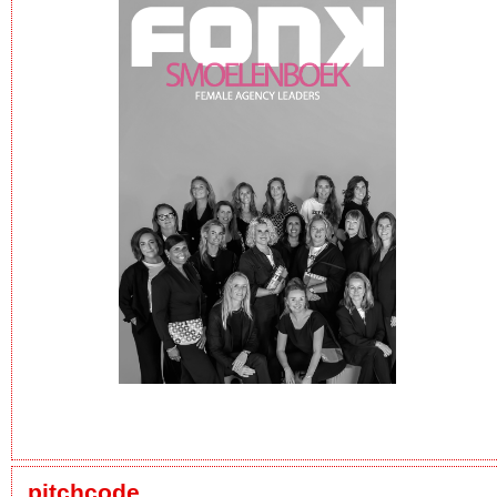
pitchcode