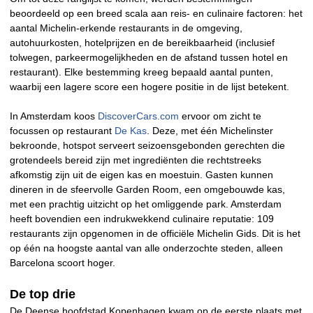
beoordeeld op een breed scala aan reis- en culinaire factoren: het
aantal Michelin-erkende restaurants in de omgeving,
autohuurkosten, hotelprijzen en de bereikbaarheid (inclusief
tolwegen, parkeermogelijkheden en de afstand tussen hotel en
restaurant). Elke bestemming kreeg bepaald aantal punten,
waarbij een lagere score een hogere positie in de lijst betekent.
In Amsterdam koos
DiscoverCars.com
ervoor om zicht te
focussen op restaurant
De Kas
. Deze, met één Michelinster
bekroonde, hotspot serveert seizoensgebonden gerechten die
grotendeels bereid zijn met ingrediënten die rechtstreeks
afkomstig zijn uit de eigen kas en moestuin. Gasten kunnen
dineren in de sfeervolle Garden Room, een omgebouwde kas,
met een prachtig uitzicht op het omliggende park. Amsterdam
heeft bovendien een indrukwekkend culinaire reputatie: 109
restaurants zijn opgenomen in de officiële Michelin Gids. Dit is het
op één na hoogste aantal van alle onderzochte steden, alleen
Barcelona scoort hoger.
De top drie
De Deense hoofdstad Kopenhagen kwam op de eerste plaats met