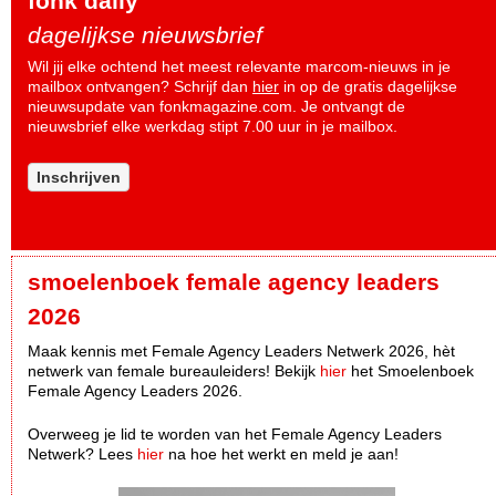
fonk daily
dagelijkse nieuwsbrief
Wil jij elke ochtend het meest relevante marcom-nieuws in je
mailbox ontvangen? Schrijf dan
hier
in op de gratis dagelijkse
nieuwsupdate van fonkmagazine.com. Je ontvangt de
nieuwsbrief elke werkdag stipt 7.00 uur in je mailbox.
Inschrijven
smoelenboek female agency leaders
2026
Maak kennis met Female Agency Leaders Netwerk 2026, hèt
netwerk van female bureauleiders! Bekijk
hier
het Smoelenboek
Female Agency Leaders 2026.
Overweeg je lid te worden van het Female Agency Leaders
Netwerk? Lees
hier
na hoe het werkt en meld je aan!