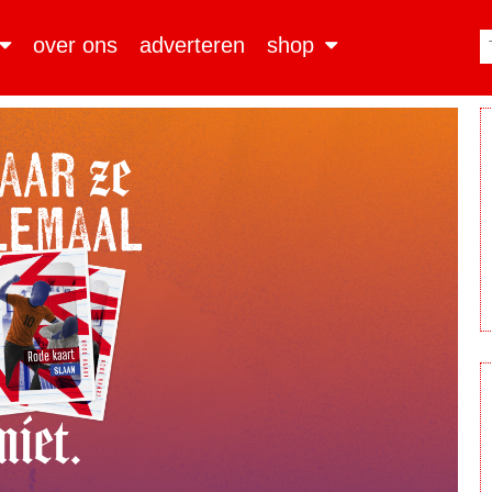
over ons
adverteren
shop