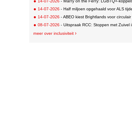
14-07-2026
- Marry on the Ferry: LGBTQ+-koppels krijgen de ka
14-07-2026
- Half miljoen opgehaald voor ALS tij
14-07-2026
- ABEO kiest Brightlands voor circulai
08-07-2026
- Uitspraak RCC: Stoppen met Zuivel i
meer over inclusiviteit