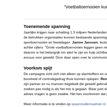
"Voetbaltoernooien kun
Toenemende spanning
Jaarlijks krijgen naar schatting 1,3 miljoen Nederland
de betrokken organisaties kunnen bestaande spanninge
sporttoernooien en feestdagen.
Janine Janssen
, lect
achter cijfers: "Grote voetbaltoernooien leggen geen n
daarom is het belangrijk om alert te zijn en hulp zichtb
excuus voor geweld. Door daar open over te communice
Voorkom spijt
De campagne richt zich niet alleen op slachtoffers e
boosheid of controlegedrag thuis kunnen oplopen.
Rem
zijn partner en nu mannen begeleidt die geweld gebrui
zoeken pas nodig is als het mis is gegaan. Maar juist 
advies vragen is geen zwakte. Het kan voorkomen dat je i
Meer informatie is te vinden op
spaarzeallemaalniet.nl
.