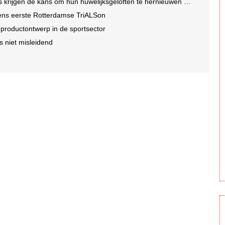
ns om hun huwelijksgeloften te hernieuwen op een wel heel bijzondere locatie
dens eerste Rotterdamse TriALSon
r productontwerp in de sportsector
s niet misleidend