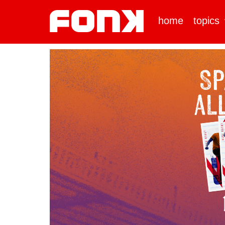
home
topics