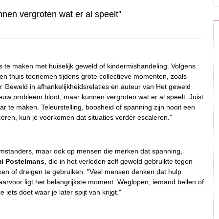
nen vergroten wat er al speelt"
ers te maken met huiselijk geweld of kindermishandeling. Volgens
n thuis toenemen tijdens grote collectieve momenten, zoals
or Geweld in afhankelijkheidsrelaties en auteur van Het geweld
ieuw probleem bloot, maar kunnen vergroten wat er al speelt. Juist
aar te maken. Teleurstelling, boosheid of spanning zijn nooit een
ren, kun je voorkomen dat situaties verder escaleren."
n omstanders, maar ook op mensen die merken dat spanning,
i Postelmans
, die in het verleden zelf geweld gebruikte tegen
ken of dreigen te gebruiken: "Veel mensen denken dat hulp
daarvoor ligt het belangrijkste moment. Weglopen, iemand bellen of
ets doet waar je later spijt van krijgt."