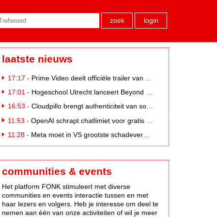
zoek
login
laatste nieuws
17:17 -
Prime Video deelt officiële trailer van L*VE KLEINE
17:01 -
Hogeschool Utrecht lanceert Beyond Campus binnen International Creative Business
16:53 -
Cloudpillo brengt authenticiteit van social naar tv
11:53 -
OpenAI schrapt chatlimiet voor gratis ChatGPT-gebruikers
11:28 -
Meta moet in VS grootste schadevergoeding ooit betalen: 567 miljoen dollar
communities & events
Het platform FONK stimuleert met diverse
communities en events interactie tussen en met
haar lezers en volgers. Heb je interesse om deel te
nemen aan één van onze activiteiten of wil je meer