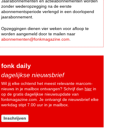
Jaarabonnementen en actieabonnementen worden
zonder wederopzegging na de eerste
abonnementsperiode verlengd in een doorlopend
jaarabonnement.
Opzeggingen dienen vier weken voor afloop te
worden aangemeld door te mailen naar
abonnementen@fonkmagazine.com
.
fonk daily
dagelijkse nieuwsbrief
Wil jij elke ochtend het meest relevante marcom-
nieuws in je mailbox ontvangen? Schrijf dan
hier
in
op de gratis dagelijkse nieuwsupdate van
fonkmagazine.com. Je ontvangt de nieuwsbrief elke
werkdag stipt 7.00 uur in je mailbox.
Inschrijven