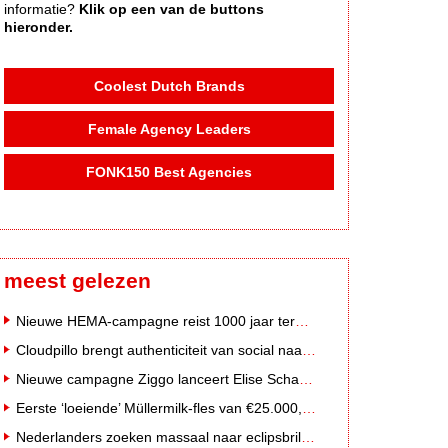
informatie?
Klik op een van de buttons
hieronder.
Coolest Dutch Brands
Female Agency Leaders
FONK150 Best Agencies
meest gelezen
Nieuwe HEMA-campagne reist 1000 jaar terug in de tijd naar 'Hemastein'
Cloudpillo brengt authenticiteit van social naar tv
Nieuwe campagne Ziggo lanceert Elise Schaap als expert over de Nederlandse voetbalbeleving
Eerste ‘loeiende’ Müllermilk-fles van €25.000,- gevonden
Nederlanders zoeken massaal naar eclipsbrillen op Marktplaats